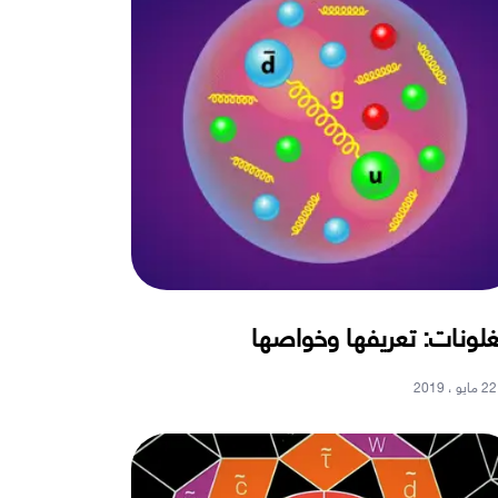
غلونات: تعريفها وخواصها
22 مايو ، 2019