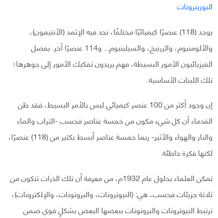
يوجد (118) عنصرًا كيميائيًا مختلفًا، نجد فيه الإثمد (الأنتيمون)،
والألومنيوم، والزرنيخ، والسيلينيوم... و114 عنصرًا آخر. يفضل
الفيزيائيون الأمور البسيطة، فهم يريدون تفكيك الأمور إلى جوهرها؛
تلك اللبنات الأساسية.
إن وجود أكثر من 100 عنصر كيميائي ليس بالأمر البسيط، فقد ظن
القدماء أن كل شيء مكون من خمسة عناصر فحسب -التراب والماء
والنار والهواء والأثير- ربما خمسة عناصر أبسط بكثير من (118) عنصرًا،
لكنها فكرة خاطئة.
تمكن العلماء بحلول عام 1932م، من معرفة أن تلك الذرات تتكون من
ثلاثة جزيئات فحسب، هي: (النيوترونات، والبروتونات، والإلكترونات)،
ترتبط النيوترونات والبروتونات ببعضها البعض بشكلٍ قوي ضمن