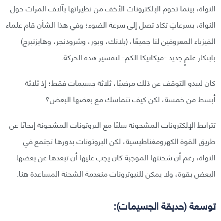
النواة، بينما تحوم الإلكترونات الأخف من نظيراتها بآلاف المرات حول
النواة، بسرعاتٍ تكاد تصل إلى سرعة الضوء؛ وفي هذا الشأن قام علماء
الفيزياء المعروفين لنا جميعًا، (بلانك، وبور، وشرودنجر، وهايزنبرج)
بابتكار علمٍ جديد -ميكانيكا الكم- لتفسير هذه الحركة.
كان ليبدو التوقف عن ذلك مرضيًا، ثلاثة جسيمات فقط؛ إذ ثلاثة
أبسط من خمسة، لكن كيف تتماسك مع بعضها البعض؟
تترابط الإلكترونات المشحونة سلبًا مع البروتونات المشحونة إيجابًا عن
طريق القوة الكهرومغناطيسية، لكن البروتونات بدورها تجتمع في
النواة، رغم أن شحنتها الموجبة كان يجب عليها أن تبعدها عن بعضها
البعض بقوة، ولا يمكن للنيوترونات منعدمة الشحنة المساعدة هنا.
توسعة (حديقة الجسيمات):