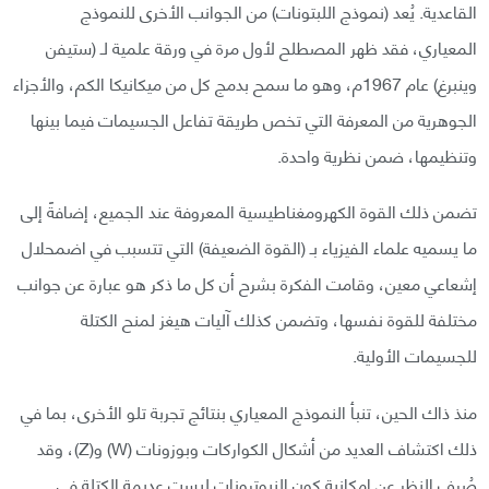
القاعدية. يُعد (نموذج اللبتونات) من الجوانب الأخرى للنموذج
المعياري، فقد ظهر المصطلح لأول مرة في ورقة علمية لـ (ستيفن
وينبرغ) عام 1967م، وهو ما سمح بدمج كل من ميكانيكا الكم، والأجزاء
الجوهرية من المعرفة التي تخص طريقة تفاعل الجسيمات فيما بينها
وتنظيمها، ضمن نظرية واحدة.
تضمن ذلك القوة الكهرومغناطيسية المعروفة عند الجميع، إضافةً إلى
ما يسميه علماء الفيزياء بـ (القوة الضعيفة) التي تتسبب في اضمحلال
إشعاعي معين، وقامت الفكرة بشرح أن كل ما ذكر هو عبارة عن جوانب
مختلفة للقوة نفسها، وتضمن كذلك آليات هيغز لمنح الكتلة
للجسيمات الأولية.
منذ ذاك الحين، تنبأ النموذج المعياري بنتائج تجربة تلو الأخرى، بما في
ذلك اكتشاف العديد من أشكال الكواركات وبوزونات (W) و(Z)، وقد
صُرف النظر عن إمكانية كون النيوترونات ليست عديمة الكتلة في