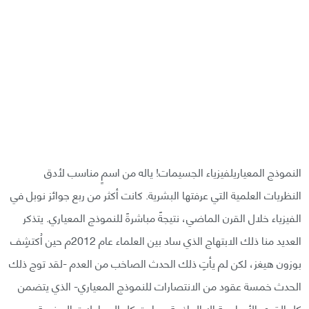
النموذج المعياريلفيزياء الجسيمات! ياله من اسمٍ مناسب لأدق
النظريات العلمية التي عرفتها البشرية. كانت أكثر من ربع جوائز نوبل في
الفيزياء خلال القرن الماضي، نتيجةً مباشرةً للنموذج المعياري. يتذكر
العديد منا ذلك الابتهاج الذي ساد بين العلماء عام 2012م حين اُكتشِف
بوزون هيغز، لكن لم يأتِ ذلك الحدث الصاخب من العدم -لقد توج ذلك
الحدث خمسة عقود من الانتصارات للنموذج المعياري- الذي يتضمن
كل القوى الأساسية إلا الجاذبية، وباءت كل المحاولات المخبرية