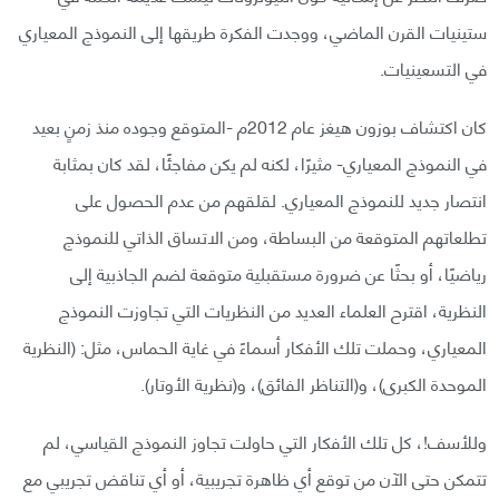
ستينيات القرن الماضي، ووجدت الفكرة طريقها إلى النموذج المعياري
في التسعينيات.
كان اكتشاف بوزون هيغز عام 2012م -المتوقع وجوده منذ زمنٍ بعيد
في النموذج المعياري- مثيرًا، لكنه لم يكن مفاجئًا، لقد كان بمثابة
انتصار جديد للنموذج المعياري. لقلقهم من عدم الحصول على
تطلعاتهم المتوقعة من البساطة، ومن الاتساق الذاتي للنموذج
رياضيًا، أو بحثًا عن ضرورة مستقبلية متوقعة لضم الجاذبية إلى
النظرية، اقترح العلماء العديد من النظريات التي تجاوزت النموذج
المعياري، وحملت تلك الأفكار أسماءً في غاية الحماس، مثل: (النظرية
الموحدة الكبرى)، و(التناظر الفائق)، و(نظرية الأوتار).
وللأسف!، كل تلك الأفكار التي حاولت تجاوز النموذج القياسي، لم
تتمكن حتى الآن من توقع أي ظاهرة تجريبية، أو أي تناقض تجريبي مع