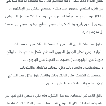
من قبل، لينضم الميوون بعد ذلك -الجسيم الأثقل من الإلكترون بـ
(200) مرة-، رغم عده توأمًا له. من قام بترتيب ذلك؟ يتساءل الفيزيائي
إيزيدور إسحق رابي، وذلك هو الجسيم السابع، وهو جسيم غير معقد؛
بل متوفر بكثرة.
بحلول ستينيات القرن الماضي اُكتشفت المئات من الجسيمات
الأولية، وفي مكان الجدول الدوري المنظم بشكلٍ محكم، حلت لوائح
طويلة من: الباريونات (الجسيمات الثقيلة مثل البروتونات
والنيوترونات)، والميزونات مثل (بيونات يوكاوا)، واللبتونات
(الجسيمات الخفيفة مثل الإلكترونات والنيوترينو)، وكل هذه اللوائح
دون تنظيمٍ ولا مبادئ، تدلنا على الطريق.
انزلق النموذج المعياري عبر هذا الشق، ولم يكن وميض ذكاءٍ ظهر بين
ليلة وضحاها، لقد كان النموذج نتيجة سلسلة من الاكتشافات قادها