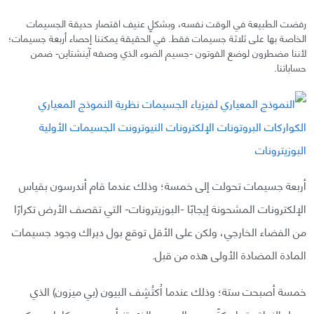
رفضت الطبيعة في الوقت نفسه، وبشكلٍ عنيف اقتصار حديقة الجسيمات
الخاصة بها على ثلاثة جسيمات فقط. في الحقيقة يمكننا إحصاء أربعة جسيمات؛
لأننا مضطرون لوضع الفوتون -جسيم الضوء الذي وصفه آينشتاين- ضمن
حساباتنا.
أربعة جسيمات تحولت إلى خمسة؛ وذلك عندما قام أندرسون بقياس
الإلكترونات المشحونة إيجابًا -البوزيترونات- التي تقصف الأرض تكرارًا
من الفضاء الخارجي، ولكن على الأقل توقع بول ديراك وجود جسيمات
المادة المضادة الأولى هذه من قبل.
خمسة أصبحت ستة؛ وذلك عندما اُكتُشِف البيون (بي ميزون) الذي
يجعل النواة متماسكةً، وهو الجسيم الذي تنبأ بوجوده يوكاوا هيديكي