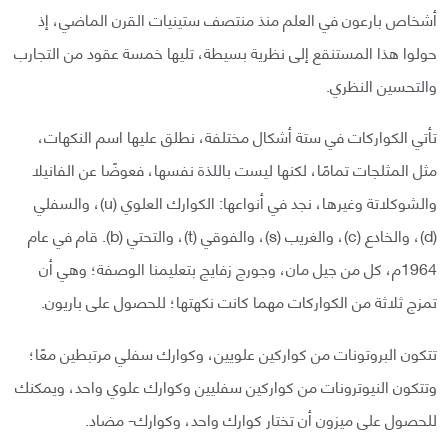
أشخاص بارعون في العلم منذ منتصف ستينيات القرن الماضي، إذ
حولوا هذا المستنقع إلى نظرية بسيطة، تليها خمسة عقود من التجارب
والتحسين النظري.
تأتي الكواركات في ستة أشكال مختلفة، نطلق عليها اسم النكهات،
مثل المثلجات تمامًا، لكنها ليست باللذة نفسها، فعوضًا عن الفانيلا
والشوكلاتة وغيرها، نجد في أنواعها: الكوارك العلوي (u)، والسفلي
(d)، والخادع (c)، والغريب (s)، والفوقي (t)، والتحتي (b). قام في عام
1964م، كل من جيل مان، وجورج زفايج بتعليمنا الوصفة؛ وهي أن
تمزج ثلاثة من الكواركات مهما كانت نكهتها؛ للحصول على باريون.
تتكون البروتونات من كواركين علويين، وكوارك سفلي مرتبطين معًا؛
وتتكون النيوترونات من كواركين سفليين وكوارك علوي واحد، ويمكنك
للحصول على ميزون أن تختار كوارك واحد، وكوارك- مضاد.