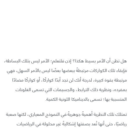
هل تظن أن الأمر بسيط هكذا؟ إذن فلتعلم؛ الأمر ليس بتلك البساطة،
فإبقاء تلك الكواركات مرتبطةً ببعضها بعضًا ليس بالأمر السهل، فهي
مرتبطة بقوة كبيرة، لدرجة أنك لن تجد أبدًا كواركًا، أو كواركًا مضادًا
بمفرده، ونظرية ذلك الترابط، والجسيمات التي تسمى الغلونات
المتسببة بها؛ تسمى بالديناميكا اللونية الكمية.
تمتلك تلك النظرية أهميةً جوهريةً في النموذج المعياري، لكنها صعبة
رياضيًا، حتى أنها تُعد بصفتها إشكاليةً غير محلولة في الرياضيات