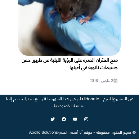
منح الفئران القدرة على الرؤية الليلية عن طريق حقن
جسيمات نانوية في أعينها
2 مارس ، 2019
عن المشروع
للتبرع - donate
العلم في هذا الشهر
مجلة وسع صدرك
انضم إلينا
سياسة الخصوصية
©
جميع الحقوق محفوظة
-
موقع
أنا أصدق العلم
-
Apollo Solutions