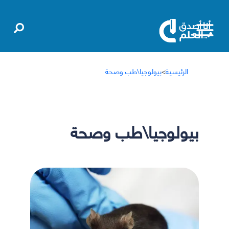
الرئيسية
>
بيولوجيا\طب وصحة
بيولوجيا\طب وصحة