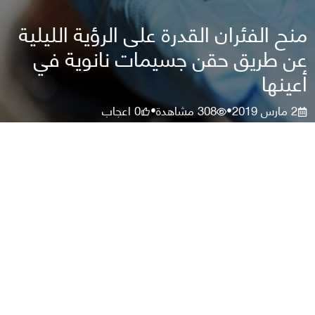
منح الفئران القدرة على الرؤية الليلية
عن طريق حقن جسيمات نانوية في
أعينها
2 مارس 2019
308
مشاهدة
0
اعجاب
•
•