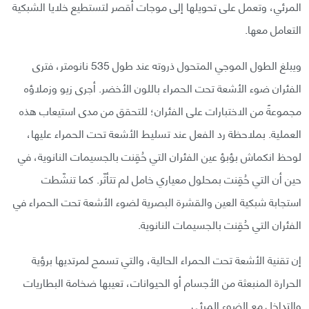
المرئي، وتعمل على تحويلها إلى موجات أقصر لتستطيع خلايا الشبكية
التعامل معها.
ويبلغ الطول الموجي المتحول ذروته عند طول 535 نانومتر، فترى
الفئران ضوء الأشعة تحت الحمراء باللون الأخضر. أجرى زيو وزملاؤه
مجموعةً من الاختبارات على الفئران؛ للتحقق من مدى استيعاب هذه
العملية. بملاحظة رد الفعل عند تسليط الأشعة تحت الحمراء عليها،
لوحظ انكماش بؤبؤ عين الفئران التي حُقِنت بالجسيمات النانوية، في
حين أن التي حُقِنت بمحلول معياري خامل لم تتأثّر. كما تنشّطت
استجابة شبكية العين والقشرة البصرية لضوء الأشعة تحت الحمراء في
الفئران التي حُقِنت بالجسيمات النانوية.
إن تقنية الأشعة تحت الحمراء الحالية، والتي تسمح لمرتديها برؤية
الحرارة المنبعثة من الأجسام أو الحيوانات، تعيبها ضخامة البطاريات
والتداخل مع الضوء المرئي.