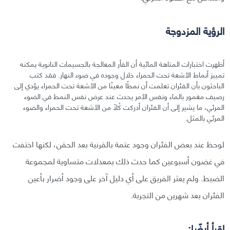
الرؤية المزدوجة
أظهرت اختبارات المتاهة المائية أن الفأر المعالجة بالجسيمات النانوية يمكنه
تمييز أنماط الأشعة تحت الحمراء خلال وجوده في ضوء النهار. فقد كتب
الباحثون بأن الفئران تعلمت أن نمطًا معينًا من الأشعة تحت الحمراء يؤدي إلى
رصيف مغمور بالماء ونفس الأمر يحدث عند عرض نفس النمط في الضوء
المرئي، ما يشير إلى أن الفئران أدركت كُلًا من الأشعة تحت الحمراء والضوء
المرئي بالمثل.
لوحظ عند بعض الفئران وجود عتمة بالقرنية بعد الحقن، لكنها اختفت
في غضون أسبوعين كما حدث ذلك بمعدلات متساوية لمجموعة
الضبط. ولم يعثر الفريق على أي دليل آخر على وجود أضرار بأعين
الفئران بعد شهرين من التجربة.
اقرأ أيضًا: