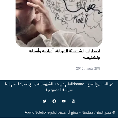
اضطراب الشخصيّة المرتابة، أعراضه وأسبابه
وتشخيصه
2 مارس ، 2016
عن المشروع
للتبرع - donate
العلم في هذا الشهر
مجلة وسع صدرك
انضم إلينا
سياسة الخصوصية
©
جميع الحقوق محفوظة
-
موقع
أنا أصدق العلم
-
Apollo Solutions