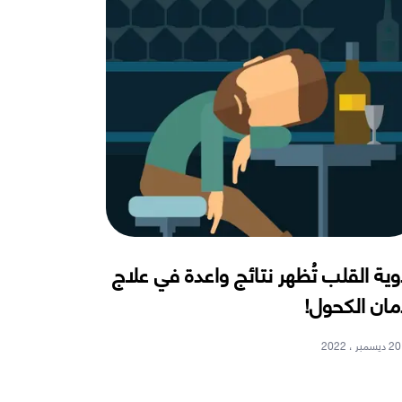
وية القلب تُظهر نتائج واعدة في علاج
مان الكحول!
20 ديسمبر ، 2022