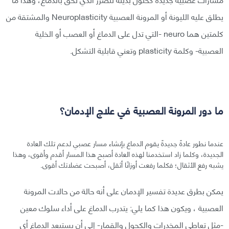
يطلق عليه الليونة أو المرونة العصبية Neuroplasticity والمشتقة من
كلمتين هما neuro -التي تدل على الدماغ أو العصب أو الخلية
العصبية- وكلمة plasticity وتعني قابلية التشكل.
ما دور المرونة العصبية في علاج الإدمان؟
عندما نطور عادةً جديدةً يقوم الدماغ بإنشاء مسار عصبي لدعم تلك العادة
الجديدة، وكلما زاد استخدمنا لهذه العادة أصبح هذا المسار أقدم وأقوى، وهذا
يشبه رفع الأثقال؛ فكلما رفعت أوزانًا أثقل، أصبحت عضلاتك أقوى.
يمكن بطرق عديدة تفسير الإدمان على أنه حالة من حالات المرونة
العصبية ، ويكون هذا كما يلي: يتدرب الدماغ على أداء سلوك معين
-مثل تعاطي المخدرات والكحول والقمار- إلى أن يستبعد الدماغ أي