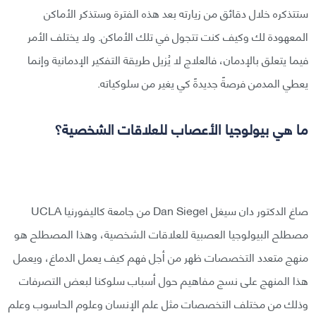
ستتذكره خلال دقائق من زيارته بعد هذه الفترة وستذكر الأماكن
المعهودة لك وكيف كنت تتجول في تلك الأماكن. ولا يختلف الأمر
فيما يتعلق بالإدمان، فالعلاج لا يُزيل طريقة التفكير الإدمانية وإنما
يعطي المدمن فرصةً جديدةً كي يغير من سلوكياته.
ما هي بيولوجيا الأعصاب للعلاقات الشخصية؟
صاغ الدكتور دان سيغل Dan Siegel من جامعة كاليفورنيا UCLA
مصطلح البيولوجيا العصبية للعلاقات الشخصية، وهذا المصطلح هو
منهج متعدد التخصصات ظهر من أجل فهم كيف يعمل الدماغ، ويعمل
هذا المنهج على نسج مفاهيم حول أسباب سلوكنا لبعض التصرفات
وذلك من مختلف التخصصات مثل علم الإنسان وعلوم الحاسوب وعلم