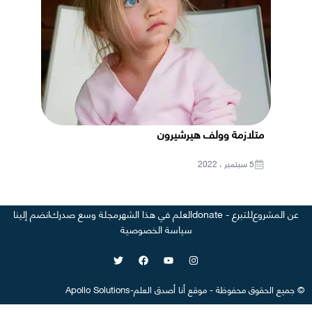
متلازمة وولف هيرشيرون
5 سبتمبر ، 2022
عن المشروع
للتبرع - donate
العلم في هذا الشهر
مجلة وسع صدرك
انضم إلينا
سياسة الخصوصية
©
جميع الحقوق محفوظة
-
موقع
أنا أصدق العلم
-
Apollo Solutions