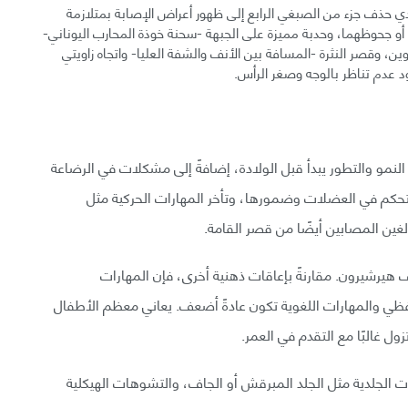
ي حذف جزء من الصبغي الرابع إلى ظهور أعراض الإصابة بمتلازمة
و جحوظهما، وحدبة مميزة على الجبهة -سحنة خوذة المحارب اليوناني-
 وقصر النثرة -المسافة بين الأنف والشفة العليا- واتجاه زاويتي
 عدم تناظر بالوجه وصغر الرأس.
نمو والتطور يبدأ قبل الولادة، إضافةً إلى مشكلات في الرضاعة
تحكم في العضلات وضمورها، وتأخر المهارات الحركية مثل
ين المصابين أيضًا من قصر القامة.
 هيرشيرون. مقارنةً بإعاقات ذهنية أخرى، فإن المهارات
لفظي والمهارات اللغوية تكون عادةً أضعف. يعاني معظم الأطفال
ل غالبًا مع التقدم في العمر.
 الجلدية مثل الجلد المبرقش أو الجاف، والتشوهات الهيكلية