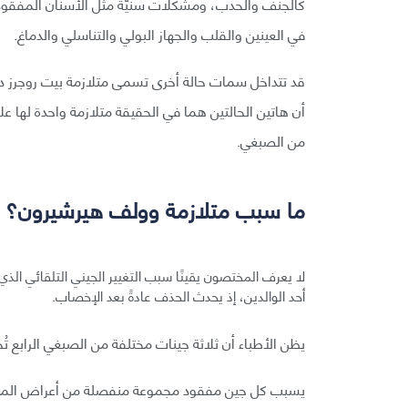
كالجنف والحدب، ومشكلات سنيّة مثل الأسنان المفق
في العينين والقلب والجهاز البولي والتناسلي والدماغ.
قد تتداخل سمات حالة أخرى تسمى متلازمة بيت روجرز د
أن هاتين الحالتين هما في الحقيقة متلازمة واحدة لها 
من الصبغي.
ما سبب متلازمة وولف هيرشيرون؟
لا يعرف المختصون يقينًا سبب التغيير الجيني التلقائي الذي
أحد الوالدين، إذ يحدث الحذف عادةً بعد الإخصاب.
يظن الأطباء أن ثلاثة جينات مختلفة من الصبغي الرابع تُ
يسبب كل جين مفقود مجموعة منفصلة من أعراض المتلاز