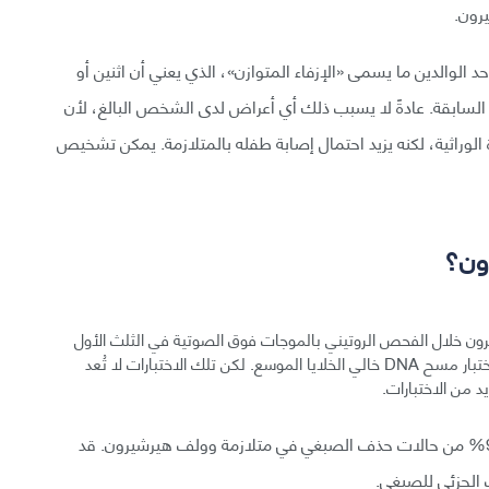
رون.
 الوالدين ما يسمى «الإزفاء المتوازن»، الذي يعني أن اثنين أو
 السابقة. عادةً لا يسبب ذلك أي أعراض لدى الشخص البالغ، لأن
ة الوراثية، لكنه يزيد احتمال إصابة طفله بالمتلازمة. يمكن تشخيص
ون؟
ن خلال الفحص الروتيني بالموجات فوق الصوتية في الثلث الأول
من الحمل. أو قد تظهر المشكلات الصبغية في ما يعرف باختبار مسح DNA خالي الخلايا الموسع. لكن تلك الاختبارات لا تُعد
د من الاختبارات.
يكشف اختبار التهجين الموضعي المتألق (FISH) نحو 95% من حالات حذف الصبغي في متلازمة وولف هيرشيرون. قد
ف الجزئي للصبغي.