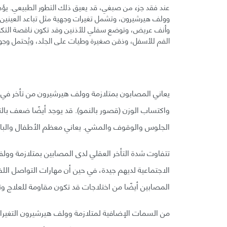
عند فقد جزء من صبغي، قد يعيق ذلك التطور الطبيعي. يؤد
وولف هيرشيرون، وتشمل تغيرات وجهية مثل تباعد العينين أ
وأنف عريض، وتوضع سفلي للأذنين وقد تكون ناقصة التكوين،
الفم للأسفل، وذقن صغيرة وطيات على الجلد، ويُحتمل وجود
يعاني المصابون بمتلازمة وولف هيرشيرون من تأخر في ال
واكتساب الوزن (قصور بالنمو). قد يوجد أيضًا ضعف بال
الجلوس والوقوف والمشي. يعاني معظم الأطفال والبالغ
تتفاوت شدة التأخر العقلي لدى المصابين بمتلازمة وولف
الاجتماعية لديهم جيدة، في حين أن مهارات التواصل ال
المصابين أيضًا من اختلاجات قد تكون مقاومة للعلاج وتزو
من السمات الإضافية لمتلازمة وولف هيرشيرون التغيرات