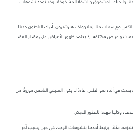
ودة، والحنك المشقوق والشفة المشقوقة، وقد توجد تشوهات
انكس مع سمات متلازمة وولف هيرشيرون. أدرك الباحثون حديثًا
علامات وأعراض مختلفة. إذ يعتمد ظهور الأعراض على مقدار الفقد
 يحدث في أثناء نمو الطفل. عادةً لا يكون الصبغي الناقص موروثًا من
حذف، وكلها مهمة للتطور المبكر.
مة. مثلًا، يرتبط أحدها بتشوهات الوجه، في حين يسبب آخر