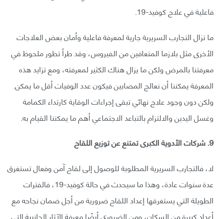
فاعلية في علاج كوفيد-19.
ما تزال التجارب السريرية جارية لمعرفة فاعلية وأمان بعض العلاجات
الأخرى مثل بلازما المتعافين من الفيروس، وقد طرأ تطور ملحوظ في
معرفتنا بالمرض ولكن ما يزال هناك الكثير لمعرفته، ومع تزايد هذه
المعرفة يمكننا أن نعالج المصابين فيكون عدد الوفيات أقل ما يمكن.
ولكن دون وجود علاج نهائي تبقى إجراءات الوقاية كارتداء الكمامة
وغسل اليدين والالتزام بالتباعد الاجتماعي أهم ما يمكننا القيام به.
9. شركات الأدوية الكبرى تمتنع عن توزيع اللقاح
لا، فالتجارب السريرية المطلوبة للوصول إلى لقاح آمن وفعال تستغرق
عدة سنوات عادة، وهذا ما سيحدث في حالة كوفيد-19، فالفترات
الطويلة التي يستغرقها إعداد اللقاح ضرورية من أجل ضمان نجاحه مع
أعداد كبيرة من السكان، ومن الضروري أيضًا معرفة الآثار الجانبية التي