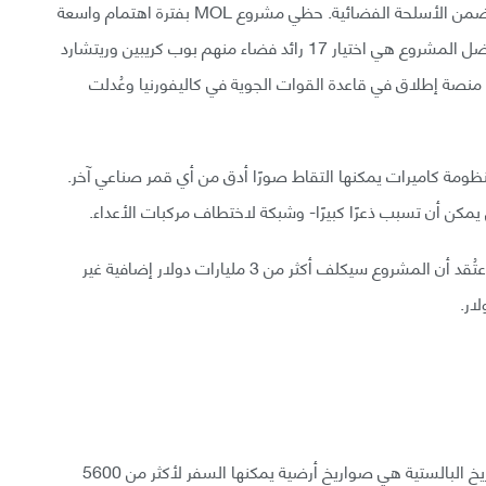
لم يُطلق مشروع MOL إلى الفضاء أبدًا ولكنه يعتبر من ضمن الأسلحة الفضائية. حظي مشروع MOL بفترة اهتمام واسعة
بين عامي 1963 و1969. بعض الإنجازات التي حدثت بفضل المشروع هي اختيار 17 رائد فضاء منهم بوب كريبين وريتشارد
اء منصة إطلاق في قاعدة القوات الجوية في كاليفورنيا وعُدلت
ة كاميرات يمكنها التقاط صورًا أدق من أي قمر صناعي آخر.
كن أن تسبب ذعرًا كبيرًا- وشبكة لاختطاف مركبات الأعداء.
أُغلق المشروع بعد أن تضخمت تكاليفه لدرجة هائلة، إذ اعتُقد أن المشروع سيكلف أكثر من 3 مليارات دولار إضافية غير
وفق موسوعة Encyclopedia Britannica فإن الصواريخ البالستية هي صواريخ أرضية يمكنها السفر لأكثر من 5600