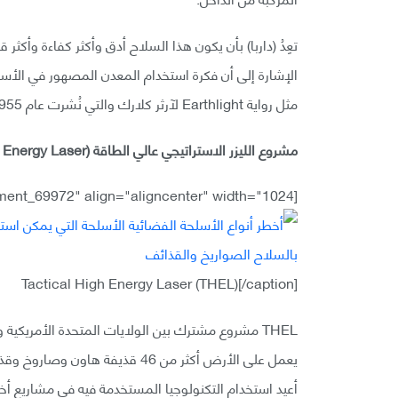
تعِدُ (داربا) بأن يكون هذا السلاح أدق وأكثر كفاءة وأكثر 
مثل رواية Earthlight لآرثر كلارك والتي نُشرت عام 1955.
مشروع الليزر الاستراتيجي عالي الطاقة (Tactical High Energy Laser) أو THEL:
[caption id="attachment_69972" align="aligncenter" width="1024"]
Tactical High Energy Laser (THEL)[/caption]
أعيد استخدام التكنولوجيا المستخدمة فيه في مشاريع أخ