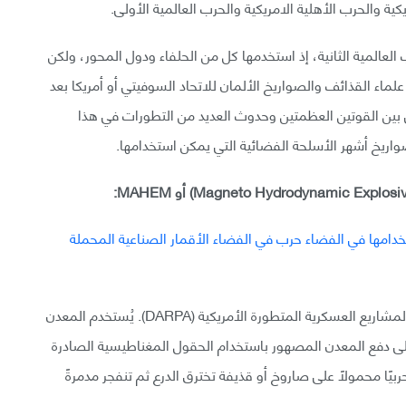
ة والحرب الأهلية الامريكية والحرب العالمية الأولى.
عالمية الثانية، إذ استخدمها كل من الحلفاء ودول المحور، ولكن
العديد من علماء القذائف والصواريخ الألمان للاتحاد السوفيتي أو أمريكا بعد
 بين القوتين العظمتين وحدوث العديد من التطورات في هذا
لصواريخ أشهر الأسلحة الفضائية التي يمكن استخدامها.
MAHEM هو سلاح تعمل على تطويره وكالة الأبحاث والمشاريع العسكرية المتطورة الأمريكية (DARPA). يُستخدم المعدن
على دفع المعدن المصهور باستخدام الحقول المغناطيسية الصادرة
ربيًا محمولًا على صاروخ أو قذيفة تخترق الدرع ثم تنفجر مدمرةً