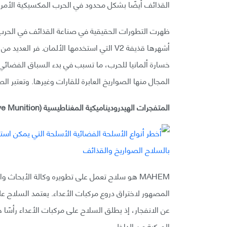
القذائف أيضًا بشكل محدود في الحرب المكسيكية الأمريكي
ظهرت التطورات الحقيقية في صناعة القذائف في الحرب ال
أشهرها قذيفة V2 التي استخدمها الألمان. فر 
خسارة ألمانيا للحرب، ما تسبب في بدء السباق الفضائي
المجال منها الصواريخ العابرة للقارات وغيرها. وتعتبر ا
المتفجرات الهيدروديناميكية المغناطيسية (Magneto Hydrodynamic Explosive Munition) أو MAHEM:
المصهور لاختراق دروع مركبات الأعداء. يعتمد السلاح 
عن الانفجار، إذ يطلق السلاح على مركبات الأعداء رأسًا ح
المركبة من الداخل.