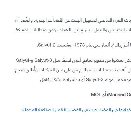
يات القرن الماضي لتسهيل البحث عن الأهداف البحرية. واعتُقد أن
 التجسس والتنقل السريع بين الأهداف وفق متطلبات المعركة.
 حتى عام 1973، وسُميت Salyut-2.
لم يتمكن رواد الفضاء من زيارة المركبة لمشكلة فيها، ولكن تمكنوا من تطوير نماذج أخرى لاحقًا مثل Salyut-3 وSalyut-
التصميم. يُقال أنه حدثت عمليات استطلاع من على متن المركبات وأُطلق مدفع