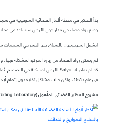
بدأ التفكير في محطة ألماز الفضائية السوفيتية في ستين
وضع رواد فضاء في مدار حول الأرض سيساعد في عمليات
انشغل السوفيتيون بالسباق نحو القمر في الستينيات ما أخر إطلاق ألماز
5؛ لم تغادر Salyut-4 الأرض لمشكلة في 
في عام 1975، ولكن حالت مشاكل تقنية دون إتمام أية مهمة من مهام Salyut-3 أو Salyut-5 بشكل كامل.
مشروع المختبر الفضائي المأهول (Manned Orbiting Laboratory) أو MOL: