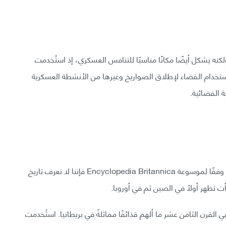
كنه يشكل أيضًا مكانًا مناسبًا للتنافس العسكري، إذ استُخدمت
تخدام الفضاء لإطلاق الصواريخ وغيرها من الأنشطة العسكرية
 الفضائية.
نعرف أن القذائف تُستخدم منذ حوالي 1000 سنة، ولكن وفقًا لموسوعة Encyclopedia Britannica فإننا لا نعرف تاريخ
أت تظهر أولًا في الصين ثم في أوروبا.
 القرن الثامن عشر ما ألهم قذائفًا مماثلةً في بريطانيا. استُخدمت