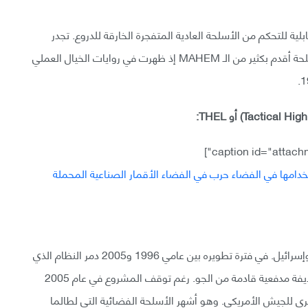
قابلية للتحكم من الأسلحة العادية المتفجرة الخارقة للدروع. تجدر
الإشارة إلى أن فكرة استخدام المعدن المصهور في الأسلحة أقدم بكثير من الـ MAHEM إذ ظهرت في روايات الخيال العملي
THEL مشروع مشترك بين الولايات المتحدة الأمريكية وإسرائيل. في فترة تطويره بين عامي 1996 و2005 دمر النظام الذي
يعمل على الأرض أكثر من 46 قذيفة هاون وصاروخ وقذيفة مدفعية قادمة من الجو. رغم توقف المشروع في عام 2005
رى للجيش الأمريكي. وهو أشهر الأسلحة الفضائية التي لطالما