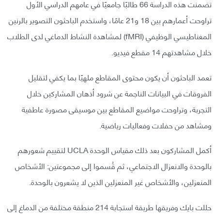
تضمنت هذه الدراسة 66 طالبًا جامعيًا في عامهم الدراسي الأول
تراوحت أعمارهم بين 18 و21 عامًا، واستخدم الباحثون التصوير بالرنين
المغناطيسي الوظيفي (fMRI) لمشاهدة النشاط الدماغي لدى الطلاب
خلال مشاهدتهم 14 مقطع فيديو.
تعمد الباحثون أن يكون محتوى المقاطع ملهيًا بما يكفي لتقليل
الفروقات في البيانات الناجمة عن شرود أذهان المشاركين خلال
التجربة، وتراوحت مواضيع المقاطع بين موسيقى مصورة عاطفية
ومشاهد من حفلات وفعاليات رياضية.
أكمل المشاركون بعد ذلك مقياس الوحدة UCLA لتقييم شعورهم
بالوحدة والانعزال الاجتماعي، ثم قُسموا إلى مجموعتين: الأشخاص
المنعزلين، والأشخاص غير المنعزلين الذين لا يشعرون بالوحدة.
حللت بايك وفريقها طريقة استجابة 214 منطقة مختلفة من الدماغ إلى