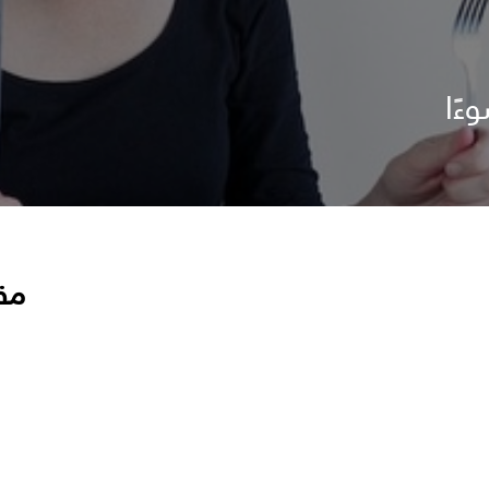
ءًا
مق