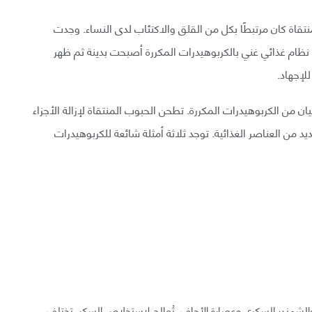
ستهلاك الحبوب المنتقاة كان مرتبطًا بكل من القلق والاكتئاب لدى النساء. وجدت
ئران التي تغذت على نظام غذائي غني بالكربوهيدرات المكررة أصبحت بدينة ثم ظهر
لإجهاد.
ان من الكربوهيدرات المكررة. تطحن الحبوب المنتقاة لإزالة الأجزاء
عديد من العناصر الغذائية. توجد ثلاثة أمثلة شائعة للكربوهيدرات
شمندر السكري وعصارة الأجاف. تُعالج لاستخلاص السكر. تختلف