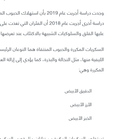
وجدت دراسة أجريت عام 2019 بأن ا
دراسة أخرى أجريت عام 2018 أن الف
عليها القلق والسلوكيات الشبيهة بالاكتئاب عند تعرضها ل
السكريات المكررة والحبوب المنتقاة هما النوعان الرئيسي
الليفية منها، مثل النخالة والبذرة، كما يؤدي إلى إزالة ال
المكررة وهي:
الدقيق الأبيض
الأرز الأبيض
الخبز الأبيض
تستخلص السكريات المكررة من نباتات مثل قصب السكر وال