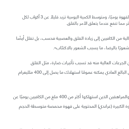
وفقاً لجمعية القهوة الوطنية، يشرب 62% من الأمريكيين القهوة يوميًا، ومتوسط الكمية اليومية تزيد قليلًا عن 3 أكواب لكل
 مما تنفع عندما يتعلق الأمر بالقلق.
ية من الكافيين إلى زيادة القلق والعصبية فحسب، بل تقلل أيضًا
شعورًا بالرضا، ما يسبب الشعور بالاكتئاب».
كن الجرعات العالية منه قد تسبب تأثيرات ضارة، مثل القلق
والعصبية. أفادت إدارة الغذاء والدواء (FDA) بأن الشخص البالغ العادي يمكنه عمومًا استهلاك ما يصل إلى 400 ملليغرام
وجدت دراسة أجريت عام 2015 إبلاغ العديد من البالغين والمراهقين الذين استهلكوا أكثر من 400 ملغ من الكافيين يوميًا عن
ة الكبيرة (غراندي) المحتوية على قهوة محمصة متوسطة الحجم