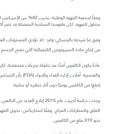
متناول للقهوة. لكن طقوسنا الصباحية المفضلة قد تضر أكثر
وفق ما شرحته بالينسكي-وايد: «لا تؤدي المستويات العال
من إنتاج مادة السيروتونين الكيميائية التي تمنح الجسم 
عادةً يكون الكافيين آمنًا عند تناوله بجرعات منخفضة. ل
(ملغ) من الكافيين يوميًا دون آثار خطيرة أو سلبية.
القلق واضطرابات المزاج. وفقًا لستاربكس، تحوي القهو
نحو 310 ملغ من الكافيين.