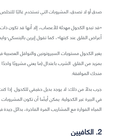
صدق أو لا تصدق، المشروبات التي تستخدم غالبًا للتخلص من
«قد تبدو الكحول مهدئة للأعصاب، إلا أنها قد تكون ذات 
أعراض القلق عند كبتها»، كما تقول إيرين بالينسكي-وايد
يغير الكحول مستويات السيروتونين والنواقل العصبية في ا
بمزيد من القلق. الشرب باعتدال (ما يعني مشروبًا واحدًا ي
منحك الموافقة.
جرب بدلًا من ذلك: لا يوجد بديل حقيقي للكحول. إذا كنت 
في البيرة غير الكحولية. يمكن أيضًا أن تكون المشروبا
المياه الفوارة مع المشاريب المرة الفاخرة، بدائل جيدة 
2. الكافيين