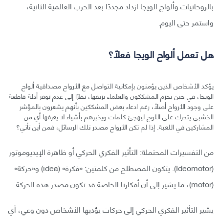
بالروحانيات وألواح الويجا ازداد مجددًا بعد الحرب العالمية الثانية،
واستمر حتى اليوم.
هل تعمل ألواح الويجا فعلًا؟
يؤكد الأشخاص الذين يؤمنون بإمكانية التواصل مع الأرواح مصداقية ألواح
الويجا، في حين يجزم المشككون والعلماء بزيفها، نظرًا إلى عدم توفر أدلة قاطعة
على وجود الأرواح أصلًا، رغم ادعاء بعض المشككين بأنهم يشعرون بالمؤشر
الخشبي يتحرك على اللوح ليهجئ كلمات ويخبرهم بأشياء لا يعرفها أي من
المشاركين في اللعبة. إذا لم تكن الأرواح مصدر تلك الرسائل، فمن أين تأتي؟
من التفسيرات المحتملة: التأثير الفكري الحركي أو ظاهرة الإيديوموتور
(Ideomotor). يتكون المصطلح من كلمتين: «فكرة» (idea) و«حركة»
(motor)، ما يشير إلى أن أفكارنا الخاصة قد تكون مصدر هذه الحركة.
يشير التأثير الفكري الحركي إلى حركات يؤديها الأشخاص دون وعي، أي