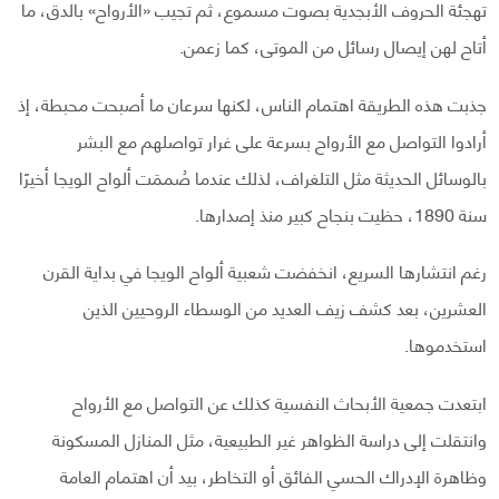
تهجئة الحروف الأبجدية بصوت مسموع، ثم تجيب «الأرواح» بالدق، ما
أتاح لهن إيصال رسائل من الموتى، كما زعمن.
جذبت هذه الطريقة اهتمام الناس، لكنها سرعان ما أصبحت محبطة، إذ
أرادوا التواصل مع الأرواح بسرعة على غرار تواصلهم مع البشر
بالوسائل الحديثة مثل التلغراف، لذلك عندما صُممَت ألواح الويجا أخيرًا
سنة 1890، حظيت بنجاح كبير منذ إصدارها.
رغم انتشارها السريع، انخفضت شعبية ألواح الويجا في بداية القرن
العشرين، بعد كشف زيف العديد من الوسطاء الروحيين الذين
استخدموها.
ابتعدت جمعية الأبحاث النفسية كذلك عن التواصل مع الأرواح
وانتقلت إلى دراسة الظواهر غير الطبيعية، مثل المنازل المسكونة
وظاهرة الإدراك الحسي الفائق أو التخاطر، بيد أن اهتمام العامة