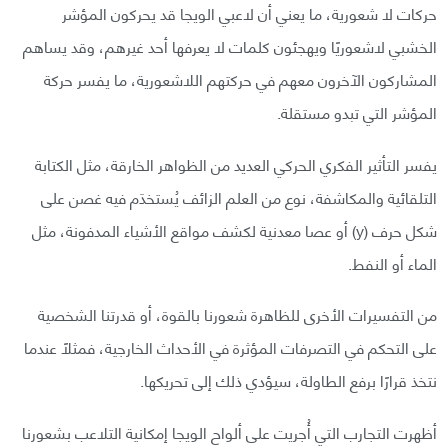
حركات لا شعورية، ما يعني أن لاعبي الويجا قد يحركون المؤشر
الخشبي لاشعوريًا ويهجئون كلمات لا يعرفها أحد غيرهم، وقد يساهم
المشاركون الآخرون معهم في حركتهم اللاشعورية، ما يفسر حركة
المؤشر التي تبدو مستقلة.
يفسر التأثير الفكري الحركي العديد من الظواهر الخارقة، مثل الكتابة
التلقائية والمكاشفة، نوع من العلم الزائف يُستخدَم فيه غصن على
شكل حرف (y) أو عصا معدنية لكشف مواقع الأشياء المدفونة، مثل
الماء أو النفط.
من التفسيرات الأخرى للظاهرة شعورنا بالقوة، أو قدرتنا الشخصية
على التحكم في التصرفات المؤثرة في الأحداث الخارجية، فمثلًا عندما
نتخذ قرارًا برفع الطاولة، سيؤدي ذلك إلى تحريكها.
أظهرت التجارب التي أُجريت على ألواح الويجا إمكانية التلاعب بشعورنا