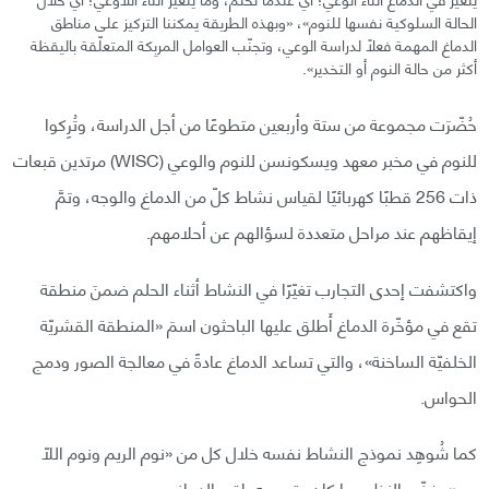
الحالة السلوكية نفسها للنوم»، «وبهذه الطريقة يمكننا التركيز على مناطق
الدماغ المهمة فعلًا لدراسة الوعي، وتجنّب العوامل المربِكة المتعلّقة باليقظة
أكثر من حالة النوم أو التخدير».
حُضّرَت مجموعة من ستة وأربعين متطوعًا من أجل الدراسة، وتُرِكوا
للنوم في مخبر معهد ويسكونسن للنوم والوعي (WISC) مرتدين قبعات
ذات 256 قطبًا كهربائيًا لقياس نشاط كلّ من الدماغ والوجه، وتمَّ
إيقاظهم عند مراحل متعددة لسؤالهم عن أحلامهم.
واكتشفت إحدى التجارب تغيّرًا في النشاط أثناء الحلم ضمنَ منطقة
تقع في مؤخّرة الدماغ أَطلق عليها الباحثون اسمَ «المنطقة القشريّة
الخلفيّة الساخنة»، والتي تساعد الدماغ عادةً في معالجة الصور ودمج
الحواس.
كما شُوهِد نموذج النشاط نفسه خلال كل من «نوم الريم ونوم اللّا
ريم» بغضّ النظر عما كان يقوم به باقي الدماغ.