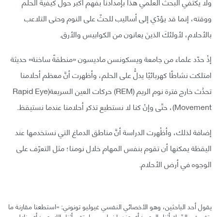
ولا يكتفي البحث العلمي هذا بإمدادنا بفهم أكبر حول كيفية الحلم
ووقته، إنما قد يؤدّي إلى أساليب للحثّ على النوم وحتى التلاعب
بالأحلام، لأولئكَ الذينَ يعانون من الكوابيس والأرق.
إذْ حدّد علماء من جامعة ويسكونسن ماديسون «منطقةً ساخنة» حديثة
امتلكت نشاطًا كهربائيًا يدلُّ على الحلم، وأظهرت أنَّ معظم أحلامنا
تحدُث خارج فترة نوم الريم (REM) حركات العين السريعةRapid Eye)
Movement)، حتّى وإنْ كنا لا نستطيع تذكر أحلامنا عندما نستيقظ.
إضافة لذلك، وأظْهرت الدراسة أنَّ مناطق الدماغ التي نستخدمها عند
اليقظة يمكنها أن تقوم بنفس المهام خلال نومنا؛ مثل التعرّف على
الوجوه في أرض الأحلام.
يقول أحد الباحثين، وهو الأخصائي النفسي غيوليو تونوني: «استطعنا مقارنة ما
يتغير في الدّماغ أثناء الوعي؛ أي عندما نحلم، وما يتغير أثناء اللاوعي؛ أي خلال