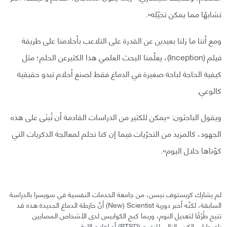
تشابهًا مما يمكن تخيّله«.
ومع أننا ما زلنا بعيدين عن القدرة على التلاعب بأحلامنا على طريقة
فيلم (Inception)، يعلّمنا البحث العلمي هذا الكثيرعن الحلم؛ مثل
كيفية الحاجة لباحة صغيرة في الدماغ فقط لصنع أحلام تبدو حقيقية
كالوعي.
ويقول الباحثون: «يمكن للكثير من الدراسات القادمة أن تُبنَى على هذه
الجهود، كالمزيد من التحرّيات فيما إن كنا نحلم لمعالجة الذكريات التي
كوّناها خلال اليوم».
لم يشارك كريستوف نيسن، من جامعة الخدمات النفسية في سويسرا بالدراسة
السابقة، لكنّه أخبر دورية New) Scientist) أنَّ خارطة الدماغ الجديدة هذه قد
تتيح طُرُقًا لتعديل النوم، وربما كبح الكوابيس لدى الأشخاص المصابين
باضطراب الكرب التالي للرضح (PTSD) أو لعلاج الأرق.