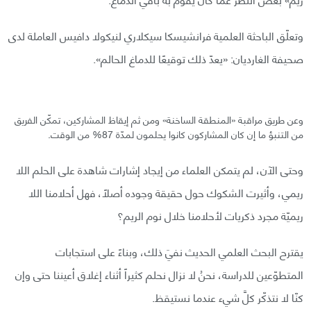
وتعلّق الباحثة العلمية فرانشيسكا سيكلاري لنيكولا دافيس العاملة لدى
صحيفة الغارديان: «يعدّ ذلك توقيعًا للدماغ الحالم».
وعن طريق مراقبة «المنطقة الساخنة» ومن ثم إيقاظ المشاركين، تمكّن الفريق
من التنبؤ ما إن كان المشاركون كانوا يحلمون لمدّة 87% من الوقت.
وحتى الآن، لم يتمكن العلماء من إيجاد إشارات شاهدة على الحلم اللا
ريمي، وأثيرت الشكوك حول حقيقة وجوده أصلًا، فهل أحلامنا اللا
ريميّة مجرد ذكريات لأحلامنا خلال نوم الريم؟
يقترح البحث العلمي الحديث نفيَ ذلك، وبناءً على استجابات
المتطوّعين للدراسة، نحنُ لا نزال نحلم كثيراً أثناء إغلاق أعيننا حتى وإن
كنّا لا نتذكّر كلَّ شيء عندما نستيقظ.