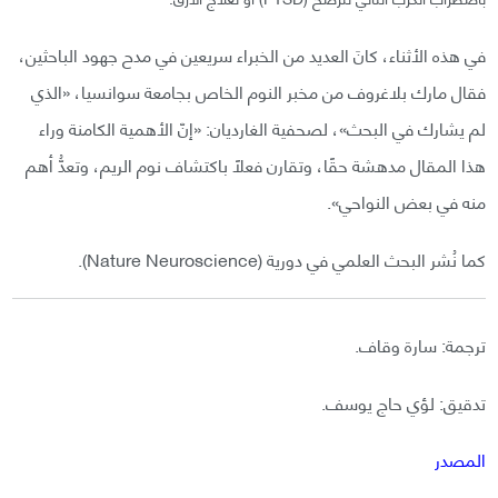
في هذه الأثناء، كانَ العديد من الخبراء سريعين في مدح جهود الباحثين،
فقال مارك بلاغروف من مخبر النوم الخاص بجامعة سوانسيا، «الذي
لم يشارك في البحث»، لصحفية الغارديان: «إنّ الأهمية الكامنة وراء
هذا المقال مدهشة حقًا، وتقارن فعلًا باكتشاف نوم الريم، وتعدُّ أهم
منه في بعض النواحي».
كما نُشر البحث العلمي في دورية (Nature Neuroscience).
ترجمة: سارة وقاف.
تدقيق: لؤي حاج يوسف.
المصدر