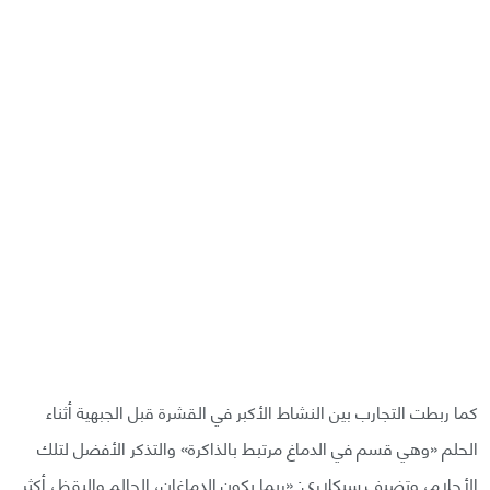
كما ربطت التجارب بين النشاط الأكبر في القشرة قبل الجبهية أثناء
الحلم «وهي قسم في الدماغ مرتبط بالذاكرة» والتذكر الأفضل لتلك
الأحلام، وتضيف سيكلاري: «ربما يكون الدماغان، الحالم واليقظ، أكثر