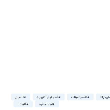
اريجوانا
#
الأمفيتامينات
#
السجائر الإلكترونية
#
التدخين
#
نوبة دماغية
#
النوبات