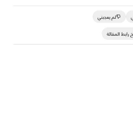
ي
لم يعجبني
 رابط المقالة