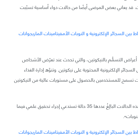
ينات. قد يعاني بعض المرضى أيضًا من حالات دواء أساسية تسبّبت
أعراض التسمُّم بالنيكوتين، والتي تحدث عند تعرّض الأشخاص
سجائر الإلكترونية المحتوية على نيكوتين. وتنوّه إدارة الغذاء
ها تصميمات تسمح للمستخدمين بالحصول على مستويات عالية من النيكوتين
وقالت إدارة الأغذية والأدوية FDA في بيان: «نعتقد أنّ هذه الحالات البالِغُ عددها 35 حالة تستدعي إجراء تحقيق علمي فيما
نوبات».