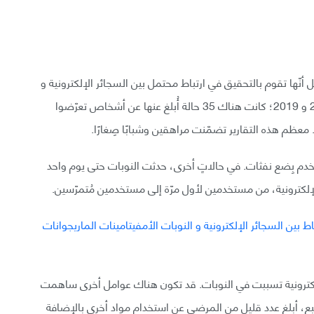
دارة الغذاء والدواء الأمريكية FDA في يوم 3 أبريل أنّها تقوم بالتحقيق في ارتباط محتمل بين السجائر الإلكترونية و
النوبات. وقالت إدارة الغذاء والدواء أنه بين العامين 2010 و 2019؛ كانت هناك 35 حالة أُبلغ عنها عن أشخاص تعرّضوا
 معظم هذه التقارير تضمّنت مراهقين وشبابًا صِغارًا.
دم بِضع نفثات. في حالاتٍ أخرى، حدثت النوبات حتى يوم واحد
لإلكترونية، من مستخدمين لأول مرّة إلى مستخدمين مُتمرّسين.
 الإلكترونية تسببت في النوبات. قد تكون هناك عوامل أخرى ساهمت
بع، أبلغ عدد قليل من المرضى عن استخدام مواد أخرى بالإضافة