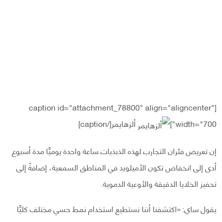
[caption id="attachment_78800" align="aligncenter"
width="700"]
ألزهايمر[/caption]
إن تعريض فئران التجارب لهذه الذبذبات ساعة واحدة يوميًّا مدة أسبوع
أدى إلى انخفاض تكون الأميلويد في المناطق السمعية، إضافةً إلى
تحفيز الخلايا الدقيقة والأوعية الدموية.
يقول ساي: «اكتشفنا أننا نستطيع استخدام نمط حسي مختلف كليًّا