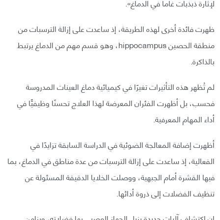
لإثارة ذبذبات غاما في الدماغ».
ظهرت فائدة أخرى لهذه الطريقة، إذ ساعدت على إزالة الترسبات من
منطقة الحصين hippocampus، وهو قسم مهم من الدماغ يرتبط
بالذاكرة.
لم تُظهر هذه التأثيرات تغيرًا في كيميائية دماغ العينات المدروسة
فحسب، بل أظهرت الفئران المعرضة لهذا العلاج تحسنًا وظيفيًّا في
أداء المهام المعرفية.
أظهرت إضافة المعالجة الضوئية في الدراسة السابقة تزايدًا في
الفعالية، إذ ساعدت على إزالة الترسبات من عدة مناطق في الدماغ، بما
فيها القشرة أمام الجبهية، ووصلت الخلايا الدقيقة المسئولة عن
تنظيف الفضلات إلى ذروة أدائها.
إن اكتشاف آليات جديدة يزيل الجهاز العصبي بها فضلاته، ويزامن