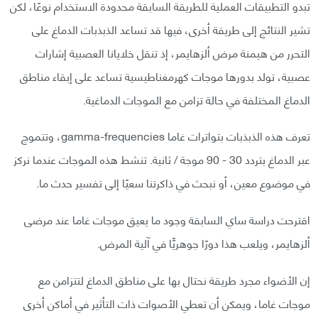
تبدو التطبيقات العملية للطريقة السابقة محدودة الاستخدام نوعًا، لكن
تشير النتائج إلى طريقة أخرى، فيها قد تساعد الذبذبات الدماغ على
التحرر من هيمنة مرض ألزهايمر، إذ تنقل خلايانا العصبية إشارات
عصبية، تولد بدورها موجات كهرمغناطيسية تساعد على إبقاء مناطق
الدماغ المختلفة في حالة تزامن مع الموجات الدماغية.
تعرف هذه الذبذبات بتواترات غاما gamma-frequencies، وتتموج
عبر الدماغ بتردد 30 - 90 موجة / ثانية. تنشط هذه الموجات عندما نركز
في موضوع معين، أو نبحث في ذاكرتنا سعيًا إلى تفسير حدث ما.
اقترحت دراسة ساي السابقة وجود ما يعيق موجات غاما عند مرضى
ألزهايمر، ويلعب هذا دورًا جوهريًّا في آلية المرض.
إن الأضواء مجرد طريقة نحتال بها على مناطق الدماغ لتتزامن مع
موجات غاما، ويمكن أن تعطي الأصوات ذات التأثير في أماكن أخرى