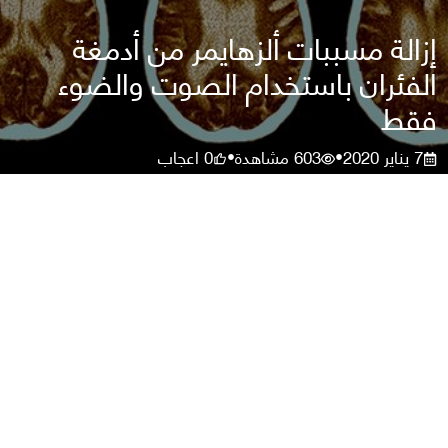
إزالة مسببات ألزهايمر من أدمغة
الفئران باستخدام الصوت والضوء
فقط
7 يناير 2020
603
مشاهدة
0
اعجاب
•
•