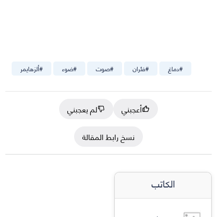
#
دماغ
#
فئران
#
صوت
#
ضوء
#
ألزهايمر
أعجبني
لم يعجبني
نسخ رابط المقالة
الكاتب