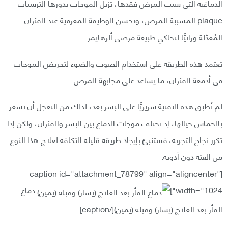
الدماغية التي سبب المرض فقدها، تزيل الموجات بدورها الترسبات
plaque المسببة للمرض، وتحسن الوظيفة المعرفية عند الفئران
المُعدَّلة وراثيًّا لتحاكي طبيعة مرضى ألزهايمر.
تعتمد هذه الطريقة على استخدام الصوت والضوء لتحريض الموجات
في أدمغة الفئران، ما يساعد على مجابهة المرض.
لم تُطبق هذه التقنية سريريًّا على البشر بعد، لذلك من التعجل أن نشعر
بالحماس حيالها، إذ تختلف موجات الدماغ بين البشر والفئران، ولكن إذا
تكرر نجاح التجربة، فستنبئ بإيجاد طريقة قليلة التكلفة لعلاج هذا النوع
من العته دون أدوية.
[caption id="attachment_78799" align="aligncenter"
width="1024"]
دماغ
الفأر بعد العلاج (يسار) وقبله (يمين)[/caption]