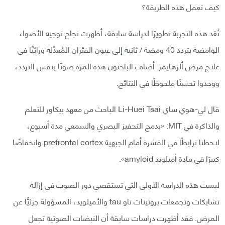
كيف تعمل هذه الطريقة؟
تُعَد هذه التجربة تطويرًا لدراسة سابقة، أظهرت نجاح توجيه الأضواء
الوامضة بتردد 40 ومضة / ثانية إلى عيون الفئران المُعدَّلة وراثيًّا في
علاج مرض ألزهايمر. أضاف الباحثون هذه المرة صوتًا بنفس التردد،
ووجدوا تحسنًا ملحوظًا في النتائج.
قال لي-هوي ساي Li-Huei Tsai الباحث من معهد بيكاور للتعلم
والذاكرة في MIT: «بدمج التحفيز البصري والسمعي مدة أسبوع،
لاحظنا ترابطًا في القشرة أمام الجبهية prefrontal cortex وانخفاضًا
كبيرًا في مادة أميلويد amyloid».
ليست هذه الدراسة الأولى التي تستقصي دور الصوت في إزالة
تشابكات وتجمعات بروتينات تاو tau والأميلويد، المسؤولة جزئيًّا عن
المرض. فقد أظهرت دراسات سابقة أن النبضات الصوتية تجعل