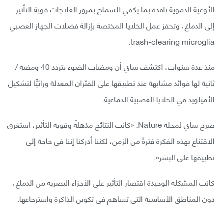
الأوعية الدموية نافذة بما يكفي للسماح بمرور العلاجات قوية التأثير
إلى الدماغ، وتحفز عمل الخلايا المختصة بإزالة فضلات الجهاز العصبي
trash-clearing microglia.
منذ عدة سنوات، اكتشف ساي أن ومضات الضوء بتردد 40 ومضة /
ثانية لها فوائد مشابهة عند تطبيقها على الفئران المعدلة وراثيًّا لتشكيل
الأميلويد في الخلايا العصبية الدماغية.
صرح ساي لمجلة Nature: «كانت النتائج مذهلةً وقوية التأثير، استغرق
الاقتناع بهذه الفكرة فترةً من الزمن، لكننا أدركنا إننا في حاجة إلى
تطبيقها على البشر».
كانت المشكلة الوحيدة اقتصار التأثير على الأجزاء البصرية من الدماغ،
دون المناطق الأساسية التي تساهم في تكوين الذاكرة واسترجاعها.