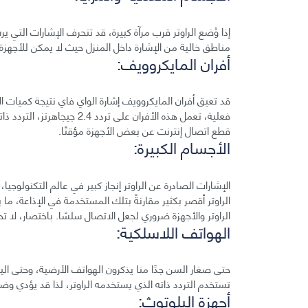
إذا وُضع الراوتر قرب مرآة كبيرة، قد تنحرف الإشارات التي 
مناطق خالية من الإشارة داخل المنزل حيث لا يمكن للأجهزة ا
أفران المايكروويف:
قد تعيق أفران المايكروويف إشارة الواي فاي نتيجة كميات ال
فعلية، تعمل هذه الأفران على 
قطع اتصال إنترنت عن بعض الأجهزة مؤقتًا.
الأجسام الكبيرة:
الإشارات الصادرة عن الراوتر إنجاز كبير في عالم التكنولوج
الراوتر أقصر بكثير مقارنةً بتلك المستخدمة في الإذاعة، ما ي
الراوتر والأجهزة ضروري لجعل الاتصال سلسًا. باختصار، لا تح
الهواتف اللاسلكية:
حتى صغار السن جدًا منا يذكرون الهواتف الأرضية، وحتى ا
تستخدم التردد ذاته الذي يستخدمه الراوتر، لذا قد يؤدي وضع
أجهزة البلوتوث: