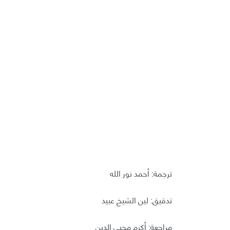
ترجمة: أحمد نور الله
تدقيق: لين الشيخ عبيد
مراجعة: أكرم محيي الدين