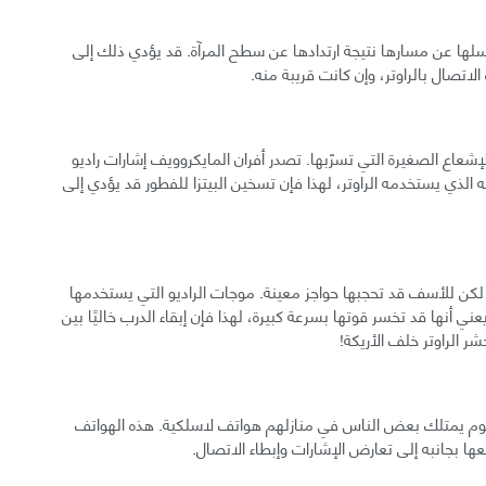
يرسلها عن مسارها نتيجة ارتدادها عن سطح المرآة. قد يؤدي ذلك إلى
لاتصال بالراوتر، وإن كانت قريبة منه.
إشعاع الصغيرة التي تسرّبها. تصدر أفران المايكروويف إشارات راديو
تردد 2.4 جيجاهرتز، التردد ذاته الذي يستخدمه الراوتر، لهذا فإن تسخين البيتزا للفطور قد يؤدي إلى
يا، لكن للأسف قد تحجبها حواجز معينة. موجات الراديو التي يستخدمها
عني أنها قد تخسر قوتها بسرعة كبيرة، لهذا فإن إبقاء الدرب خاليًا بين
شر الراوتر خلف الأريكة!
ليوم يمتلك بعض الناس في منازلهم هواتف لاسلكية. هذه الهواتف
ها بجانبه إلى تعارض الإشارات وإبطاء الاتصال.