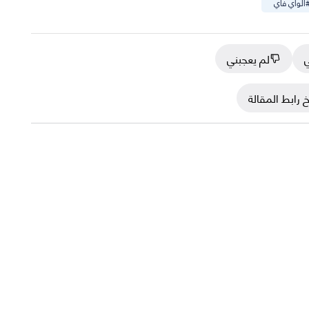
الواي فاي
ي
لم يعجبني
 رابط المقالة