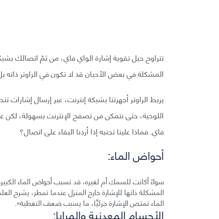
تتراوح حيل تقوية إشارة الواي فاي، من ثمّ اتصالك بشبك
المشكلة في بعض الأحيان قد لا تكون في الراوتر ذاته بل
يربط الراوتر أجهزتنا بشبكة إنترنت، عبر إرسال إشارات ت
اللوحية، حتى نتمكن من تصفح الإنترنت بسهولة، لكن عن
فاي. فماذا علينا تجنبه إذا أردنا البقاء على اتصال؟
أحواض الماء:
سواءً أكانت للسمك أم لغيره، قد تسبب أحواض الماء الكبير
المشكلة ذاتها للإشارة خارج المنزل عندما تمطر، يشرح العلما
الماء تمتص الإشارة جزئيًّا، ما يسبب ضعف التغطية».
الأجسام المعدنية والمرايا: