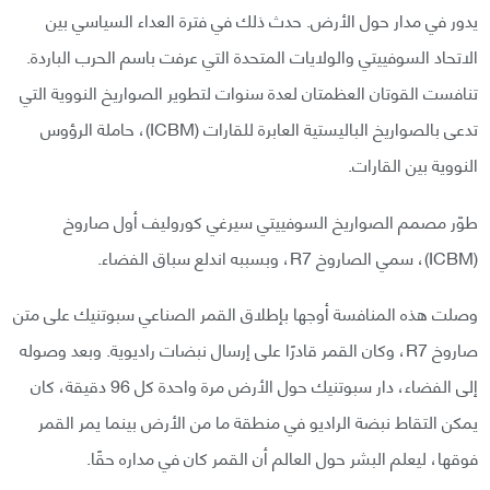
يدور في مدار حول الأرض. حدث ذلك في فترة العداء السياسي بين
الاتحاد السوفييتي والولايات المتحدة التي عرفت باسم الحرب الباردة.
تنافست القوتان العظمتان لعدة سنوات لتطوير الصواريخ النووية التي
تدعى بالصواريخ الباليستية العابرة للقارات (ICBM)، حاملة الرؤوس
النووية بين القارات.
طوّر مصمم الصواريخ السوفييتي سيرغي كوروليف أول صاروخ
(ICBM)، سمي الصاروخ R7، وبسببه اندلع سباق الفضاء.
وصلت هذه المنافسة أوجها بإطلاق القمر الصناعي سبوتنيك على متن
صاروخ R7، وكان القمر قادرًا على إرسال نبضات راديوية. وبعد وصوله
إلى الفضاء، دار سبوتنيك حول الأرض مرة واحدة كل 96 دقيقة، كان
يمكن التقاط نبضة الراديو في منطقة ما من الأرض بينما يمر القمر
فوقها، ليعلم البشر حول العالم أن القمر كان في مداره حقًا.