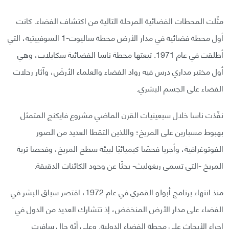
مثّلت المحطات الفضائية المرحلة التالية من اكتشاف الفضاء. كانت
أول محطة فضائية في مدار الأرض محطة ساليوت-1 السوفييتية، التي
أطلقت في عام 1971. تبعتها محطة ناسا الفضائية سكايلاب، وهي
أول مختبر مداري درس فيه رواد الفضاء والعلماء الأرضَ، وآثار رحلات
الفضاء على الجسم البشري.
نفّذت ناسا خلال سبعينيات القرن الماضي مشروع فايكنج المتمثل
بهبوط مسبارين على المريخ؛ واللذين التقطا العديد من الصور
الفوتوغرافية، وأجريا فحصًا كيميائيًا لبيئة سطح المريخ، وفحصا تربة
المريخ -التي تسمى ريغوليث- بحثًا عن وجود الكائنات الدقيقة.
منذ انتهاء برنامج أبولو القمري في عام 1972، اقتصر سباق البشر في
الفضاء على مدار الأرض المنخفض، إذ تتشارك العديد من الدول في
إجراء الأبحاث على محطة الفضاء الدولية. وعلى أيّة حال سافرت