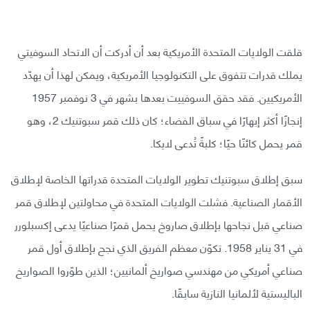
قلقت الولايات المتحدة الأمريكية بعد أن أدركت أن الاتحاد السوفيتي
يملك قدرات تتفوق على التكنولوجيا الأمريكية، ويمكن لهذا أن يهدّد
الأمريكيين. فقد حقق السوفييت بعدها بشهر في 3 نوفمبر 1957
إنجازًا أكثر إبهارًا في سباق الفضاء؛ كان ذلك قمر سبوتنيك 2، وهو
قمر يحمل كائنًا حيًا؛ كلبةً تُدعى لايكا.
سبق إطلاق سبوتنيك تطوير الولايات المتحدة قدراتها الخاصة لإطلاق
الأقمار الصناعية. فشلت الولايات المتحدة في محاولتين لإطلاق قمر
صناعي قبل نجاحها بإطلاق صاروخ يحمل قمرًا صناعيًا يدعى إكسبلورر
في 31 يناير 1958. تكوّن معظم الفريق الذي نجح بإطلاق أول قمر
صناعي أمريكي من مهندسي صواريخ ألمانيين؛ الذين طوّروا الصواريخ
الباليستية لألمانيا النازية سابقًا.