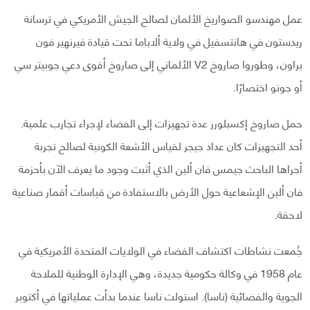
عمل مهندسو الصواريخ الألمان لصالح الجيش الأمريكي في ترسانة
ريدستون في هانتسفيل في ولاية ألاباما تحت قيادة فيرنهير فون
براون، وطوروا صاروخ V2 الألماني إلى صاروخ أقوى دعي جوبيتر سي
أو جونو اختصارًا.
حمل صاروخ إكسبلورر عدة تجهيزات إلى الفضاء لإجراء تجارب علمية.
أحد التجهيزات كان عداد جيجر لقياس الأشعة الكونية لصالح تجربة
أجراها الباحث جيمس فان ألين الذي أثبت وجود ما يعرف الآن بأحزمة
فان ألين الإشعاعية حول الأرض بالاستفادة من قياسات أقمار صناعية
لاحقة.
جُمعت نشاطات اكتشاف الفضاء في الولايات المتحدة الأمريكية في
عام 1958 في وكالة حكومية جديدة، وهي الإدارة الوطنية للملاحة
الجوية والفضائية (ناسا). استولت ناسا عندما بدأت عملياتها في أكتوبر