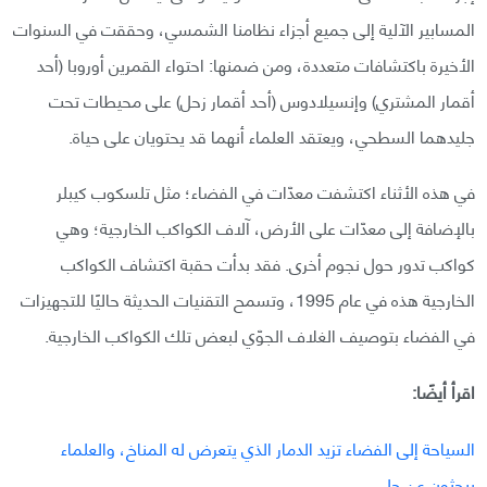
المسابير الآلية إلى جميع أجزاء نظامنا الشمسي، وحققت في السنوات
الأخيرة باكتشافات متعددة، ومن ضمنها: احتواء القمرين أوروبا (أحد
أقمار المشتري) وإنسيلادوس (أحد أقمار زحل) على محيطات تحت
جليدهما السطحي، ويعتقد العلماء أنهما قد يحتويان على حياة.
في هذه الأثناء اكتشفت معدّات في الفضاء؛ مثل تلسكوب كيبلر
بالإضافة إلى معدّات على الأرض، آلاف الكواكب الخارجية؛ وهي
كواكب تدور حول نجوم أخرى. فقد بدأت حقبة اكتشاف الكواكب
الخارجية هذه في عام 1995، وتسمح التقنيات الحديثة حاليًا للتجهيزات
في الفضاء بتوصيف الغلاف الجوّي لبعض تلك الكواكب الخارجية.
اقرأ أيضًا:
السياحة إلى الفضاء تزيد الدمار الذي يتعرض له المناخ، والعلماء
يبحثون عن حل