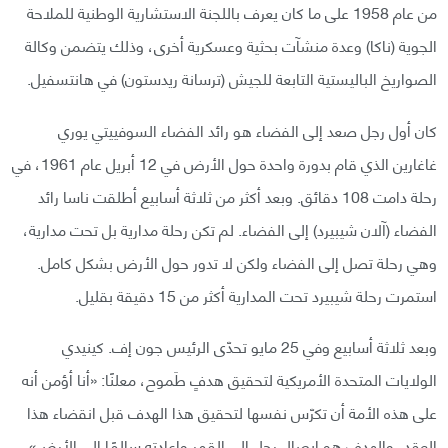
من عام 1958 على ما كان يعرف باللجنة الاستشارية الوطنية للملاحة
الجوية (ناكا) وعدة منشآت بحثية وعسكرية أخرى، وذلك يتضمن وكالة
الصواريخ الباليستية التابعة للجيش (ترسانة ريدستون) في هانتسفيل.
كان أول رجل صعد إلى الفضاء هو رائد الفضاء السوفييتي يوري
غاغارين الذي قام بدورة واحدة حول الأرض في 12 أبريل عام 1961، في
رحلة دامت 108 دقائق. وبعد أكثر من ثلاثة أسابيع أطلقت ناسا رائد
الفضاء (آلان شيبيرد) إلى الفضاء. لم تكن رحلة مدارية بل تحت مدارية،
وهي رحلة تصل إلى الفضاء ولكن لا تدور حول الأرض بشكل كامل.
استمرت رحلة شيبيرد تحت المدارية أكثر من 15 دقيقة بقليل.
وبعد ثلاثة أسابيع وفي 25 مايو تحدّى الرئيس جون إف. كينيدي
الولايات المتحدة الأمريكية لتحقيق هدفٍ طَموح، معلنًا: «أنا أؤمن أنه
على هذه الأمة أن تكرّس نفسها لتحقيق هذا الهدف قبل انقضاء هذا
العقد، والهدف هو إيصال رجل إلى القمر وإعادته سالمًا إلى الأرض».