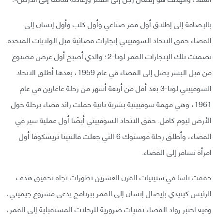
بالإضافة إلى إطلاق أول قمر صناعي وأول كلب وأول إنسان إلى
الفضاء حقق الاتحاد السوفييتي إنجازات فضائية قبل الولايات المتحدة.
تضمنت تلك الإنجازات القمر لونا-2؛ والذي أصبح أول غرض مصنوع
من قبل البشر يصل إلى الفضاء في عام 1959، بعدها أطلق الاتحاد
السوفييتي لونا-3 بعد أقل من أربعة أشهر من رحلة غاغارين في عام
1961، وهي مهمة سوفييتية بشرية ثانية حملت رائد فضاء برحلة حول
الأرض ليوم كامل. حقق الاتحاد السوفييتي أيضًا أول عملية سير في
الفضاء، وأطلق رحلة فوستوك 6 التي جعلت فالنتينا تريشكوفا أول
امرأة تسافر إلى الفضاء.
حققت ناسا في ستينيات القرن العشرين تطورات تجاه تحقيق هدف
الرئيس كينيدي بإيصال إنسان إلى القمر ببرنامج يدعى مشروع جيميني،
وفيه اختبر رواد الفضاء تقنيات ضرورية للرحلات المستقبلية إلى القمر،