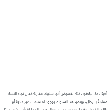
أخيرًا، عدّ الباحثون فئة الغموض أنها سلوك مغازلة فعال تجاه النساء
مقارنةً بالرجال، ويتميز هذ السلوك بوجود اهتمامات غير عادية أو
بالأصالة بطريقة ما. ويمكن تفسير فعاليته في المغازلة بأننا نشعر غالبًا