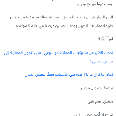
ليست دومًا موضع ترحيب.
الخبر السار هو أن تحديد ما يجعل المغازلة فعالة سيمكننا من تطوير
طريقة مغازلتنا للآخرين بهدف تحسين فرصنا في عالم المواعدة.
اقرأ أيضًا:
تحدث الكثير من سلوكيات المغازلة دون وعي.. متى تتحول المغازلة إلى
تحرش جنسي؟
لماذا ما تزال عازبًا؟ هذه هي الأسباب وفقًا لبعض الرجال
ترجمة: رضوان مرعي
تدقيق: نغم رابي
مراجعة: أكرم محيي الدين