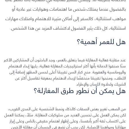
بالفضول عندما يمتلك شخص ما اهتمامات وهوايات غير عادية أو
مواهب استثنائية، كالسفر إلى أماكن مثيرة للاهتمام وامتلاك مهارات
استثنائية، كل ذلك يثير الفضول لاكتشاف المزيد عن هذا الشخص.
هل للعمر أهمية؟
عند مقارنة فعالية المغازلة فيما يتعلق بالعمر، وجد الباحثون أن المشاركين الأكبر
سنًا صنفوا الدماثة بأنها أكثر استراتيجيات المغازلة فعالية، يليها إبداء الاهتمام
والرومانسية والعفوية. منح كبار السن تقييمًا أعلى لحسن المظهر إضافةً إلى
اللطف، ومنحوا تقييمًا منخفضًا لإبداء الاهتمام بمعرفة تفاصيل أكثر عن
الشريك ولحلاوة اللسان والإطراء.
هل يمكن أن نطور طرق المغازلة؟
من الصعب تغيير بعض الصفات كالذكاء ونمط الشخصية على المدى القريب،
لكن يمكن العمل على تحسين العديد من سلوكيات المغازلة. مثلًا، يمكننا العمل
على اكتساب ثقة أكبر بأنفسنا، وعلى إظهار اهتمام حقيقي بالناس وعلى إبراز
مهاراتنا ومواهبنا الأصلية. لكن يجب أن نضع في الحسبان أن مغازلة الآخرين