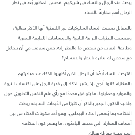
يبحث عنه الرجال والنساء في شريكهم، فحسن المظهر يُعد في نظر
الرجال أهم مقارنةً بالنساء.
بالمقابل صنفت النساء السلوكيات غير اللفظية أنها الأكثر فعالية،
وتضمنت النظرات البراقة الثاقبة والابتسامات اللطيفة المغرية
وطريقة التقرب من شخص ما والنظر إليه. فمن سيرغب في أن يتفاعل
مع شخص لم يبادره بالنظر والابتسام؟
اقترحت النساء أيضًا أن الرجال الذين أظهروا الذكاء عند مبادرتهم
بالمغازلة كانوا أنجح، إذ يشير الذكاء إلى قدرة الرجل على اكتساب الثروة
والموارد وحمايتها، ما يتوافق مجددًا مع رأي علم النفس التطوري حول
جاذبية الذكور. الجدير بالذكر أن كثيرًا من الأبحاث السابقة ربطت
الفكاهة بما يُسمى الذكاء الإبداعي، وهو أحد مكونات الذكاء من بين
أصناف المغازلة التي حددها الباحثون، ما يفسر كون الفكاهة
استراتيجية مغازلة فعالة.