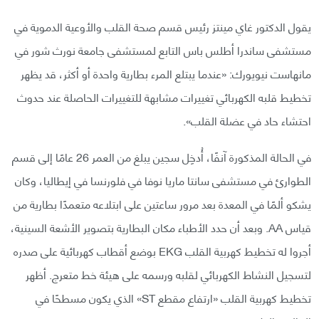
يقول الدكتور غاي مينتز رئيس قسم صحة القلب والأوعية الدموية في
مستشفى ساندرا أطلس باس التابع لمستشفى جامعة نورث شور في
مانهاست نيويورك: «عندما يبتلع المرء بطارية واحدة أو أكثر، قد يظهر
تخطيط قلبه الكهربائي تغييرات مشابهة للتغييرات الحاصلة عند حدوث
احتشاء حاد في عضلة القلب».
في الحالة المذكورة آنفًا، أُدخِل سجين يبلغ من العمر 26 عامًا إلى قسم
الطوارئ في مستشفى سانتا ماريا نوفا في فلورنسا في إيطاليا، وكان
يشكو ألمًا في المعدة بعد مرور ساعتين على ابتلاعه متعمدًا بطارية من
قياس AA. وبعد أن حدد الأطباء مكان البطارية بتصوير الأشعة السينية،
أجروا له تخطيط كهربية القلب EKG بوضع أقطاب كهربائية على صدره
لتسجيل النشاط الكهربائي لقلبه ورسمه على هيئة خط متعرج. أظهر
تخطيط كهربية القلب «ارتفاع مقطع ST» الذي يكون مسطحًا في