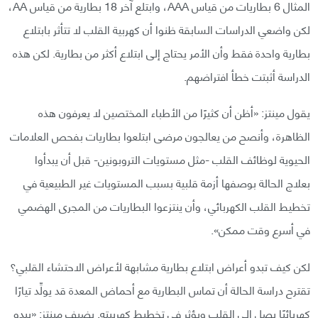
المثال 6 بطاريات من قياس AAA، وابتلع آخر 18 بطارية من قياس AA،
لكن واضعي الدراسات السابقة ظنوا أن كهربية القلب لا تتأثر بابتلاع
بطارية واحدة فقط وأن الأمر يحتاج إلى ابتلاع أكثر من بطارية. لكن هذه
الدراسة أثبتت خطأ افتراضهم.
يقول مينتز: «أظن أن كثيرًا من الأطباء المختصين لا يعرفون هذه
الظاهرة، وأنصح من يعالجون مرضى ابتلعوا بطاريات بفحص العلامات
الحيوية لوظائف القلب -مثل مستويات التروبونين- قبل أن يبدأوا
بعلاج الحالة بوصفها أزمة قلبية بسبب المستويات غير الطبيعية في
تخطيط القلب الكهربائي، وأن ينتزعوا البطاريات من المجرى الهضمي
في أسرع وقت ممكن».
لكن كيف تبدو أعراض ابتلاع بطارية مشابهة لأعراض الاحتشاء القلبي؟
تقترح دراسة الحالة أن تماس البطارية مع أحماض المعدة قد يولِّد تيارًا
كهربائيًا يصل إلى القلب ويؤثر في تخطيط كهربيته. يضيف مينتز: «يبدو