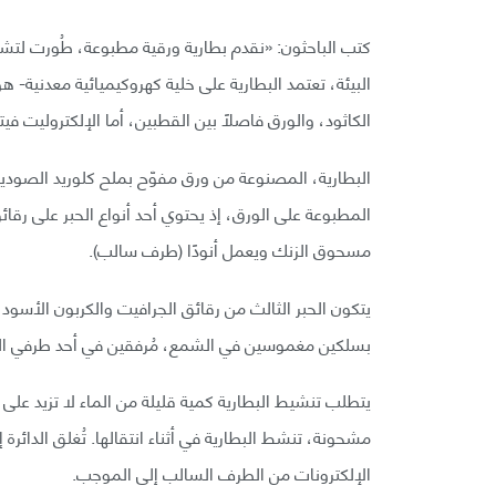
كتب الباحثون: «نقدم بطارية ورقية مطبوعة، طُورت لتشغي
البيئة، تعتمد البطارية على خلية كهروكيميائية معدنية- هو
الكاثود، والورق فاصلًا بين القطبين، أما الإلكتروليت فيت
البطارية، المصنوعة من ورق مفوّح بملح كلوريد الصوديوم
المطبوعة على الورق، إذ يحتوي أحد أنواع الحبر على رق
مسحوق الزنك ويعمل أنودًا (طرف سالب).
يتكون الحبر الثالث من رقائق الجرافيت والكربون الأسود 
بسلكين مغموسين في الشمع، مُرفقين في أحد طرفي ال
يتطلب تنشيط البطارية كمية قليلة من الماء لا تزيد على
مشحونة، تنشط البطارية في أثناء انتقالها. تُغلق الدائرة 
الإلكترونات من الطرف السالب إلى الموجب.