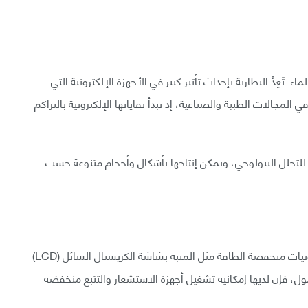
. تَعِدُ البطارية بإحداث تأثير كبير في الأجهزة الإلكترونية التي
لمجالات الطبية والصناعية، إذ تبدأ نفاياتها الإلكترونية بالتراكم
لتحلل البيولوجي، ويمكن إنتاجها بأشكال وأحجام متنوعة حسب
البطارية الورقية مكونة من خليتين، يمكنها تشغيل إلكترونيات منخفضة الطاقة مثل المنبه بشاشة الكريستال السائل (LCD)
، فإن لديها إمكانية تشغيل أجهزة الاستشعار والتتبع منخفضة