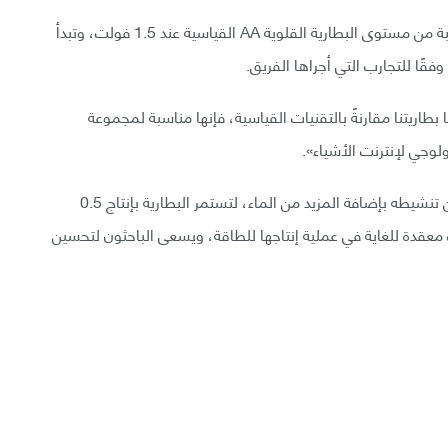
عند جهد ثابت يبلغ 1.2 فولت، تكون البطارية الورقية قريبة من مستوى البطارية القلوية AA القياسية عند 1.5 فولت، وتبدأ
 بطاريتنا مقارنةً بالتقنيات القياسية، فإنها مناسبة لمجموعة
لوجي لإنترنت الأشياء».
رغم انخفاض الأداء بمرور الوقت مع جفاف الورق، يمكن تنشيطه بإضافة المزيد من الماء، لتستمر البطارية بإنتاج 0.5
معقدة للغاية في عملية إنتاجها للطاقة، ويسعى الباحثون لتحسين