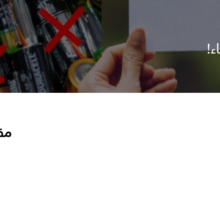
ء!
مق