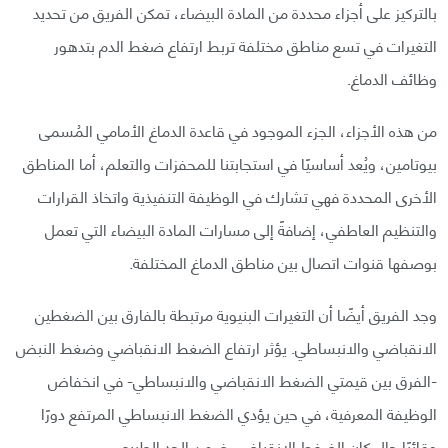
بالتركيز على أجزاء محددة من المادة البيضاء، تمكن الفريق من تحديد
التغيرات في تسع مناطق مختلفة تربط ارتفاع ضغط الدم بتدهور
وظائف الدماغ.
من هذه الأجزاء، الجزء الموجود في قاعدة الدماغ الأمامي المُسمى
بيوتامين، ويُعد أساسيًا في استجابتنا للمحفزات والتعلم، أما المناطق
الأخرى المحددة فهي تشارك في الوظيفة التنفيذية واتخاذ القرارات
والتنظيم العاطفي، إضافةً إلى مسارات المادة البيضاء التي تعمل
بوصفها قنوات اتصال بين مناطق الدماغ المختلفة.
وجد الفريق أيضًا أن التغيرات البنيوية مرتبطة بالفارق بين الضغطين
الانقباضي والانبساطي. يؤثر ارتفاع الضغط الانقباضي وضغط النبض
-الفرق بين قيمتي الضغط الانقباضي والانبساطي- في انخفاض
الوظيفة المعرفية، في حين يؤدي الضغط الانبساطي المرتفع دورًا
وقائيًا حال كان الضغط الانقباضي ضمن الحد الطبيعي.