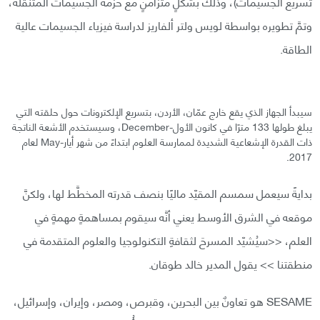
تسريع الجسيمات)، وذلك بشكلٍ متزامنٍ مع حزمة الجسيمات المتنقلة،
وتمَّ تطويره بواسطة لويس ولتر ألفاريز لدراسة فيزياء الجسيمات عالية
الطاقة.
سيبدأ الجهاز الذي يقع خارج عمّان، الأردن، بتسريع الإلكترونات حول حلقته التي
يبلغ طولها 133 مترًا في كانون الأول-December، وسيستخدم الأشعة الناتجة
ذات القدرة الإشعاعية الشديدة لممارسة العلوم ابتداءً من شهر أيار-May لعام
2017.
بدايةً سيعمل سمسم المقيّد ماليًا بنصف قدرته المخطَّط لها، ولكنَّ
موقعه في الشرق الأوسط يعني أنَّه سيقوم بمساهمةٍ مهمةٍ في
العلم، <<سيُشيّد المسرحَ لثقافةِ التكنولوجيا والعلوم المتقدمة في
منطقتنا >> يقول المدير خالد طوقان.
SESAME هو تعاونٌ بين البحرين، وقبرص، ومصر، وإيران، وإسرائيل،