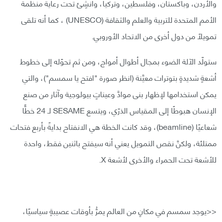
والأردن، وباكستان، وفلسطين، وتركيا، وأُنشِئ تحت رعاية منظمة
الأمم المتحدة للتربية والعلم والثقافة (UNESCO) ، كما أنه تلقى
تمويلًا من دول أخرى من الاتحاد الأوروبي.
ستولّد الآلة الضوء بمجال أطوال أمواج، ومن ثم تحوّله إلى خطوط
أشعةٍ شديدةٍ بتوترات معيَّنة (انظر صورة "افتح يا سمسم")، والتي
يمكن استخدامها لإظهار بنى موادَّ وعيناتٍ بيولوجية وآثار من صنع
الإنسان هبوطًا إلى المقياس الذرّي، ويتسع SESAME لـ 24 خطًّا
شعاعيًا (beamline)، وقد كانت الخطة هي الانفتاح بدايةً بأربع فتحات
ممتلئة، ولكنَّ نقص التمويل يعني أنه سيفتح باثنين فقط، واحدة
للأشعة تحت الحمراء والأخرى لأشعة X.
<<يوجد سمسم في مكانٍ من العالم يمرُّ بأوقات عصيبةٍ سياسيًا،