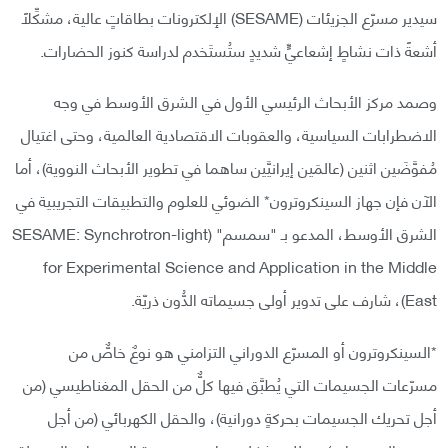
سيدير مسرّع الجزيئات (SESAME) الإلكترونات بطاقاتٍ عالية، مشكِّلًا
أشعةً ذات نشاطٍ إشعاعيٍّ شديدٍ ستُستَخدم لدراسة كنوز الحضارات.
وصمد مركز الأبحاث الرئيسي الأول في الشرق الأوسط في وجه
الاضطرابات السياسية، والعقوبات الاقتصادية العالمية، وحتى اغتيال
مُفوَّضَين اثنين (عالمَين إيرانيَّين ساهما في تطوير الأبحاث النووية)، أما
الآن فإن جهاز السينكروترون* الضوئي للعلوم والتطبيقات التجريبية في
الشرق الأوسط، المدعو بـ "سمسم" (SESAME: Synchrotron-light
for Experimental Science and Application in the Middle
East)، شارف على تدوير أولى جسيماته الدُّون ذريّة.
*السينكروترون أو المسرّع الدوراني التزامني هو نوعٌ خاصٌّ من
مسرّعات الجسيمات التي يُطبَّق فيها كلٌّ من الحقل المغناطيسي (من
أجل تحريك الجسيمات بحركةٍ دورانية)، والحقل الكهربائي (من أجل