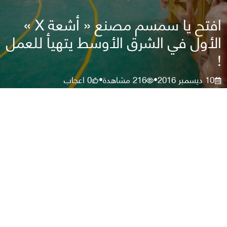
افتح يا سمسم مصنع « أشعة X »
الأول في الشرق الأوسط يتهيأ للعمل
!
10 ديسمبر 2016
216
مشاهدة
0
اعجاب
•
•