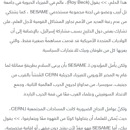
هذا الحلم، >> يقول (Roy Beck)، عالم في الفيزياء الحيوية في جامعة
تل أبيب وعضو في لجنة مجموعة مستخدمي SESAME ، كما يشتكي
من عدم رغبة العديد من الأمم تجاوز المشاكل القومية لأجل العلم، فلن
تشارك بعض دول الخليج بسبب مشاركة إسرائيل، بالإضافة إلى أن
الولايات المتحدة الأمريكية قد قدمت مساهمةً صغيرة فقط، والتي
يعزيها كل من طوقان وبيك للاعتبارات السياسية.
ولكن يأمل المؤيدون لـ SESAME بأن يرعى السلام بطريقةٍ مماثلة لما
قام به المخبر الأوروبي للفيزياء الجزيئية CERN المُنشأ بالقرب من
جينيف، سويسرا، من مداواةٍ لجروح الحرب العالمية الثانية، وجمع
الاتحاد السوفييتي وعلماء الغرب معًا في قمة الحرب الباردة.
ولكنَّ عوامل النجاح الضرورية كانت المساحات المجتمعية لـCERN،
حيث يُمكن للعلماء أن يتناولوا كوبًا من القهوة معًا ويتعارفوا، >> يقول
بيك، أما SESAME فهو معَدٌ لأن يفتح دون مقهى أو إقامة مخصصة،