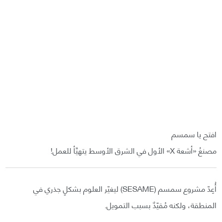
افتح يا سمسم
مصنعُ «أشعة X» الأول في الشرق الأوسط يتهيَّأ للعمل!
أُعِدّ مشروع سمسم (SESAME) ليغيّر العلوم بشكلٍ جذري في
المنطقة، ولكنه مُقيّدٌ بسبب التمويل.