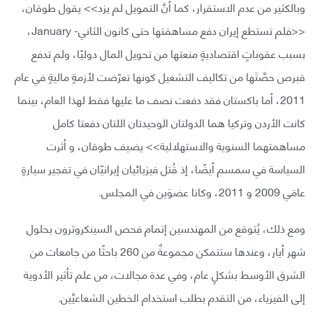
وبالكثير من عدم الاستقرار، كما أنَّ التمويل لم يزد>> يقول طوقان،
<<فلم تستطع إيران دفع مساهمَتها حتى كانون الثاني- January،
بسبب عقوباتٍ اقتصاديةٍ منعتها من تحويل المال دوليًا، ولم تدفع
قبرص حصَّتَها من تكاليف التشغيل كونها تعرّضت لأزمةٍ ماليةٍ في عام
2011، أما باكستان فقد دفعت نصف ما عليها فقط لهذا العام، بينما
كانت الأردن وتركيا هما الدولتان الوحيدتان اللتان دفعتا كامل
مساهمتهما السنوية والاستهلالية>> يضيف طوقان، و أثرت
السياسة في سمسم أيضًا، إذ قُتل فيزيائيان إيرانيّان في تفجير سيارةٍ
عامَي 2009 و 2011، وكانا عضوَين في المجلس.
ومع ذلك، يُتوقع من المهندسين إتمام فحص السينكروترون بحلول
شهر أيار، وعندها ستتمكن مجموعةٌ من 260 باحثًا من جامعات من
الشرق الأوسط بشكلٍ عام، وفي عدة مجالات، من علم تأثير الأدوية
إلى الفيزياء، من التقدم بطلب استخدام الخطين الشعاعيَّين.