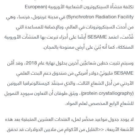
تكلفة منشأة السينكروترون الشعاعية الأوروبية (European
Synchrotron Radiation Facility) في مدينة غرينوبل، فرنسا، وهي
من أحدث السينكروترونات في العالم، وبالإضافة للمساعدة التي
قُدِّمت، اعتمد SESAME أيضًا على أجزاء تبرعت بها المنشآت الأوروبية
المفككة، كما أنه بُنيَ على أرضٍ ممنوحة بالمجان.
وسيتم تثبيت خطين شعاعيَّين آخرين بحلول نهاية عام 2018، وقد أمَّن
SESAME مليونَيّ دولار أمريكي من صندوق دعم البحث العلمي
الأردني من أجل الشعاع الثالث، والذي سينفّذ كريستالوغرافيا البروتين
(protein crystallography)، ويثق طوقان أن التعاون سيوجِد التمويل
للشعاع الرابع المخصص لعلم المواد.
لا يوجد جدول مواعيد محضّر لملء الفتحات العشرين المتبقية بعد هذه
الأشعة الأربعة، <<القليل من الأكوام من ملايين الدولارات قد تحقق