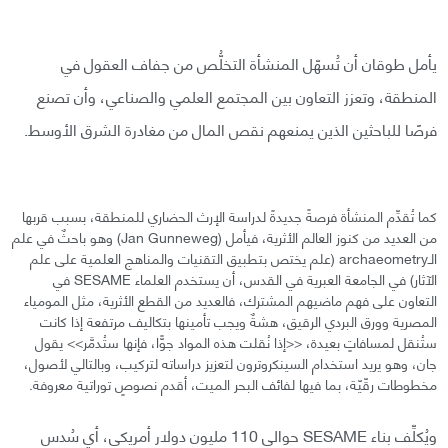
يأمل طوقان أن تُسهّل المنشأة التخلُّص من جفاف العقول في
المنطقة، وتعزز التعاون بين المجتمع العلمي والصناعي، وأن تصنع
فرصًا للباحثين الذين يمنعهم نقص المال من مغادرة الشرق الأوسط.
كما تُقدِّم المنشأة فرصةً جديدةً لدراسة الإرث الحضاري للمنطقة، بسبب قربها
من العديد من كنوز العالم الأثرية، فيأمل (Jan Gunneweg) وهو باحثٌ في علم
الـarchaeometry (علم يختص بتطبيق التقنيات والمناهج العلمية على علم
الآثار) في الجامعة العبرية في القدس، أن يستخدم العلماء SESAME في
التعاون على فهم ماضيهم المشترك، فالعديد من القطع الأثرية، مثل المومياء
المصرية وورق البردي الرقيق، هشةٌ ويجب تأمينها بتكاليف مرتفعة إذا كانت
ستُنقل لمسافاتٍ بعيدة، <<إذا نُقلت هذه المواد جوًّا، فإنها ستُدمَّر>> يقول
جان، وهو يريد استخدام السينكروترون لتعزيز دراساته لتركيب، وبالتالي لأصول،
مخطوطات رقّيّة، بما فيها لفائف البحر الميت، أقدم نصوصٍ توراتية معروفة.
ويُكلِّف بناء SESAME حوالي 110 مليون دولار أمريكي، أي سُدس