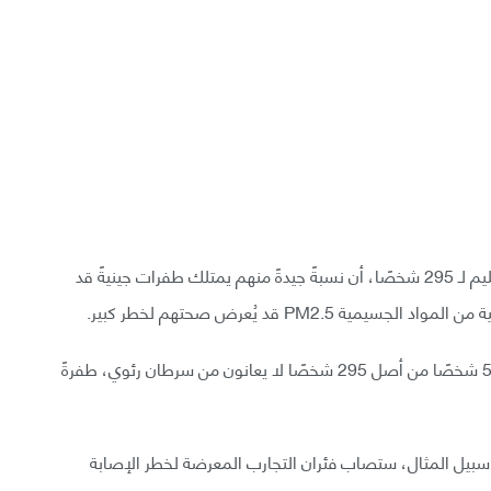
وفي النهاية أظهرت اختبارات، أجريت على نسيج رئوي سليم لـ 295 شخصًا، أن نسبةً جيدةً منهم يمتلك طفرات جينيةً قد
PM2. قد يُعرض صحتهم لخطر كبير.
قال سوانتون ومساعدوه: «الخلاصة: يخفي 18%؛ أي 54 شخصًا من أصل 295 شخصًا لا يعانون من سرطان رئوي، طفرةً
بيل المثال، ستصاب فئران التجارب المعرضة لخطر الإصابة