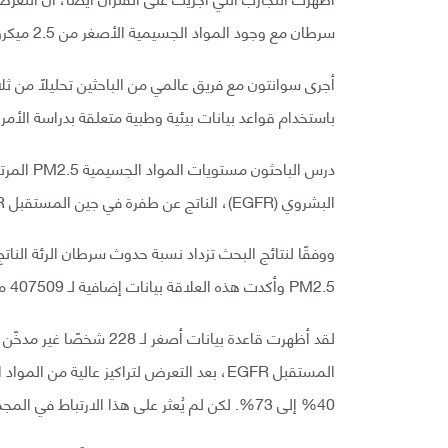
سرطان مع وجود المواد الجسيمية الأصغر من 2.5 ميكرومتر (PM2.5) لتعزيز الخطوة الثانية في هذه العملية.
أجرى سوانتون مع فريق عالمي من الباحثين تحليلًا من ث
باستخدام قواعد بيانات بيئية وطبية متعلقة بدراسة الأمراض لـ 32957 شخصًا من إنجلترا وتايوان وكوري
درس الباح
البشروي (EGFR)، الناتج عن طفرة في جين المستقبل EGFR.
PM2.5 وأكدت هذه العلاقة بيانات إضافية لـ 407509 مشاركين في البنك الحيوي البريطاني.
لقد أظهرت قاعدة بيانات أ
40% إلى 73%. لكن لم يُعثر على هذا الارتباط في المجموعة الكندية ذاتها بعد عشرين عامًا.