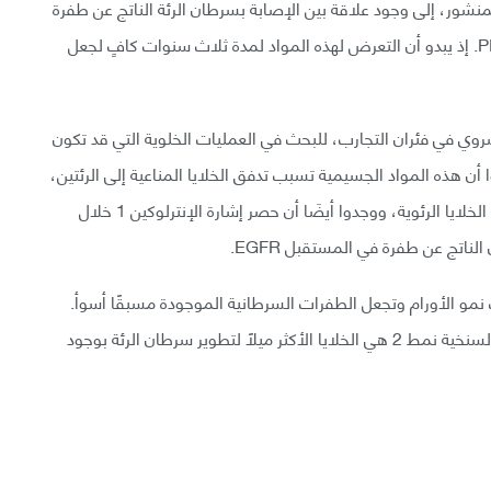
المنشور، إلى وجود علاقة بين الإصابة بسرطان الرئة الناتج عن طفرة
في المستقبل EGFR والتعرض للمواد الجسيمية PM2.5. إذ يبدو أن التعرض لهذه المواد لمدة ثلاث سنوات كافٍ لجعل
وي في فئران التجارب، للبحث في العمليات الخلوية التي قد تكون
ن هذه المواد الجسيمية تسبب تدفق الخلايا المناعية إلى الرئتين،
وإطلاق الإنترلوكين 1 (جزيئة إشارية تسبب الالتهاب) في الخلايا الرئوية، ووجدوا أيضَا أن حصر إشارة الإنترلوكين 1 خلال
ل أن المواد الجسيمية PM2.5 قد تسبب نمو الأورام وتجعل الطفرات السرطانية الموجودة مسبقًا أسوأ.
ووجد الباحثون أيضًا أن الخلايا الرئوية المعروفة بالخلايا السنخية نمط 2 هي الخلايا الأكثر ميلًا لتطوير سرطان الرئة بوجود