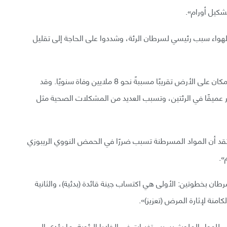
شكيل أورام».
 الهواء سبب رئيسي لسرطان الرئة، وشددوا على الحاجة إلى تقليل
تسهم المواد الجسيمية في تلوث الهواء والتأثير في كل مكان على الأرض تقريبًا مسببةً نحو 8 ملايين وفاة سنويًا. وقد
سيمية الدقيقة الأصغر من 2.5 ميكرومتر عميقًا في الرئتين، وتسبب العديد من المشكلات الصحية مثل
تقد أن المواد المسرطنة تسبب ضررًا في الحمض النووي الريبوزي
لسرطان بخطوتين: الأولى هي اكتساب جينة قائدة (بدئية)، والثانية
امنة لإثارة المرض (تعزيز)».
ض للهواء الملوث يسبب تغيرات في الخلايا الرئوية، ما يؤدي إلى