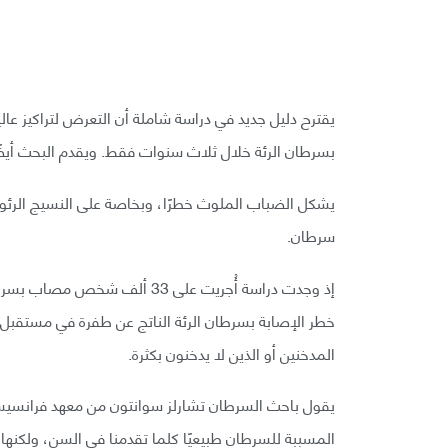
يقترح دليل جديد في دراسة شاملة أن التعرض لتراكيز عالي
بسرطان الرئة خلال ثلاث سنوات فقط. ويقدم البحث أيضً
يشكل الضباب الملوث خطرًا، وبخاصة على النسيج الرئوي
سرطان.
إذ وجدت دراسة أُجريت على 33 أل
المدخنين أو الذين لا يدخنون بكثرة.
يقول باحث السرطان تشارلز سوانتون من معهد فرانسيس ك
المسببة للسرطان طبيعيًا كلما تقدمنا في السن، ولكنها 