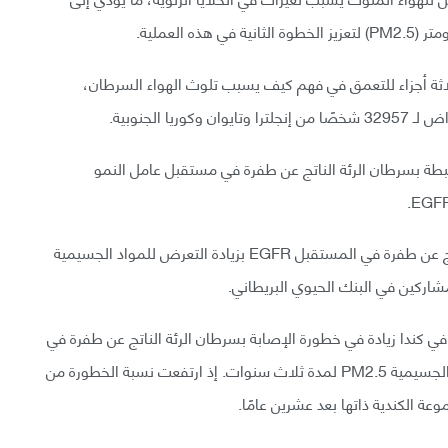
لاثة أجزاء للتعمق في فهم كيف يسبب تلوث الهواء السرطان،
ا الجنوبية.
ثون مستويات المواد الجسيمية PM2.5 المرتبطة بسرطان الرئة الناتج عن طفرة في مستقبل عامل النمو
ووفقًا لنتائج البحث تزداد نسبة حدوث سرطان الرئة الناتج عن طفرة في المستقبل EGFR بزيادة التعرض للمواد الجسيمية
صغر لـ 228 شخصًا غير مدخّن في كندا زيادة في خطورة الإصابة بسرطان الرئة الناتج عن طفرة في
المستقبل EGFR، بعد التعرض لتراكيز عالية من المواد الجسيمية PM2.5 لمدة ثلاث سنوات. إذ ارتفعت نسبة الخطورة من