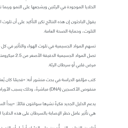
الخلايا الموجودة في الرئتين ويشجعها على النمو وربما ت
يقول الباحثون إن هذه النتائج تكرر التأكيد على أن تلوث
التلوث، وحماية الصحة العامة.
تصل المواد الج
مرض قلبي أو سرطان الرئة.
كتب مؤلفو الدراسة في بحث منشور أنه: «قديمًا كان يُع
منقوص الأكسجين (DNA) مباشرةً، وذلك يسبب الأورام».
يدعم الدليل الجديد فكرةً نشرها سوانتون قائلًا: «يبدأ ا
هي تأثير عامل خطر الإصابة بالسرطان على هذه الخلايا الك
أظهرت التجارب التي أُجريت على الفئران أيضًا، أن التعر