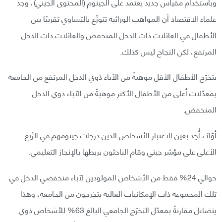
وباستخدام مقياس جديد يعتمد على الجينوم (المحتوى الجيني)، وجد
علماء الاقتصاد أن المواهب الوراثية تتوزّع بالتساوي تقريبًا بين
الأطفال في العائلات ذات الدخل المنخفض والعائلات ذات الدخل
المرتفع، لكن النجاح ليس كذلك.
يتخرّج الأطفال الأقل موهبةً من الآباء ذوي الدخل المرتفع من الجامعة
بمعدّلات أعلى من الأطفال الأكثر موهبةً من الآباء ذوي الدخل
المنخفض.
أوّلَا، أُخِذ بعين الاعتبار الأشخاص الذين درجات جينومهم في الرُبع
الأعلى على مؤشر جيني وقام الباحثون بربطها بالإنجاز التعليمي.
حوالي 24% فقط من الأشخاص المولودين لآباء منخفضي الدخل في
تلك المجموعة ذات الإمكانيات العالية يتخرجون من الجامعة، وهذا
يتضاءل مقارنةً بمعدّل التخرّج الجامعي البالغ 63% للأشخاص ذوي