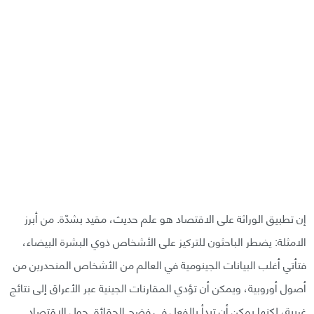
إن تطبيق الوراثة على الاقتصاد هو علم حديث، مقيد بشدّة. من أبرز
الامثلة: يضطر الباحثون للتركيز على الأشخاص ذوي البشرة البيضاء،
فتأتي أغلب البيانات الجينومية في العالم من الأشخاص المنحدرين من
أصول أوروبية، ويمكن أن تؤدي المقارنات الجينية عبر الأعراق إلى نتائج
غريبة، لكنها يمكن أن تبدأ بالفعل في فضح الحقائق حول الاقتصاد.