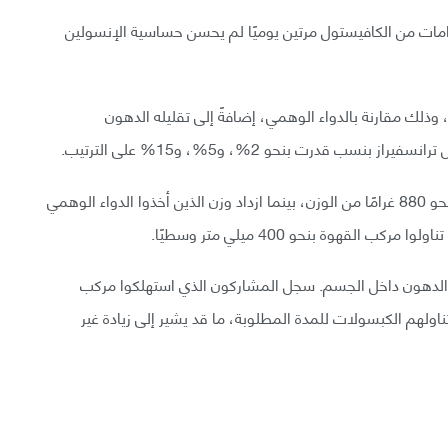
ريق البحث، إذ وجدوا أن تناول 6 ميلي غرامات من الكافيستول مرتين يوميًا لم يحسن حساسية الإنسولين
لك مقارنة بالدواء الوهمي، إضافةً إلى تقليله الدهون
 قدرت بنحو 2%، و5%، و15% على الترتيب.
خسر المشاركون الذين تناولوا كبسولات مركب القهوة نحو 880 غرامًا من الوزن، بينما ازداد وزن الذين أخذوا الدواء الوهمي
ب الدهون داخل الجسم. سجل المشاركون الذي استهلكوا مركب
ولهم الكبسولات للمدة المطلوبة، ما قد يشير إلى زيادة غير