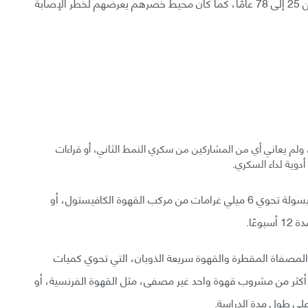
تضمن البحث 40 رجلًا وامرأة بالغين ترواحت أعمارهم بين 25 إلى 78 عامًا، كما كان محيط خصرهم يعرضهم لخطر الإصابة
ولم يعاني أي من المشاركين من سكري النمط الثاني، أو قراءات
وزع الباحثون المشاركين عشوائيًا، حتى يتلقى نصفهم كبسولة تحوي 6 ميلي غرامات من مركب القهوة الكافيستول، أو
عًا.
لمصفاة المقطرة والقهوة سريعة الذوبان، التي تحوي كميات
أكثر من مشروب قهوة واحد غير مصفى، مثل القهوة الفرنسية، أو
 على طول مدة الدراسة.