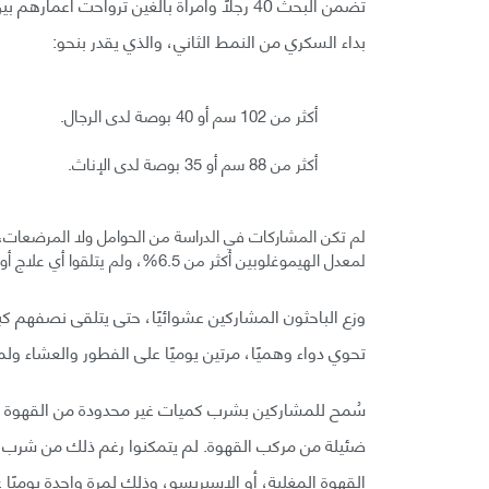
بداء السكري من النمط الثاني، والذي يقدر بنحو:
أكثر من 102 سم أو 40 بوصة لدى الرجال.
أكثر من 88 سم أو 35 بوصة لدى الإناث.
لم تكن المشاركات في الدراسة من الحوامل ولا المرضعات، 
لمعدل الهيموغلوبين أكثر من 6.5%، ولم يتلقوا أي علاج أو أدوية لداء السكري.
تحوي دواء وهميًا، مرتين يوميًا على الفطور والعشاء ولمدة 12 أسبو
سُمح للمشاركين بشرب كميات غير محدودة من القهوة ا
ضئيلة من مركب القهوة. لم يتمكنوا رغم ذلك من شرب 
القهوة المغلية، أو الإسبريسو، وذلك لمرة واحدة يوميًا