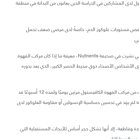
ول لدى المشاركين في الدراسة الذين يعانون من البدانة في منطقة
ى خفض مستويات غلوكوز الدم، خاصةً لدى مرضى ضعف تحمل
ي.
كان هدف الباحثين من تجربتهم العشوائية المضبوطة التي نشرت في صحيفة Nutrients، معرفة ما إذا كان مركب القهوة
ى الأشخاص الأصحاء ذوي محيط الخصر الكبير، الذي يعد بدوره
تشير نتائج دراستهم الجديدة إلى أن تناول 6 ميلي غرامات من مركب القهوة الكافيستول مرتين يوميًا ولمدة 12 أسبوعًا قد
لم يفِد في تحسين حساسية الإنسولين أو مقاومة الغلوكوز لدى
ة وقاطعة، إلا أنها تشكل حجر أساس للأبحاث المستقبلية التي
ن النمط الثاني.