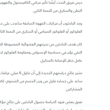
درس فريق البحث أيضًا تأثير مركبي الكافيستول والقهوي
البطن والسكري من النمط الثاني.
وجد الباحثون أن مركبات القهوة السابقة ساعدت عل
الغلوكوز أو الغلوكوز الصيامي أو السكري من النمط الثان
النقي يؤثر في حساسية الإنسولين ومقاومة الغلوكوز لد
عامل خطر للإصابة بالسكري.
ساعد على خسارة قليل من وزن الجسم من الشحوم، لكنه 
المشاركين.
تعيق بعض قيود الدراسة حصول الباحثين على نتائج مؤكد
تسعى لدراسة دور مركب القهوة في الوقاية من السكري م