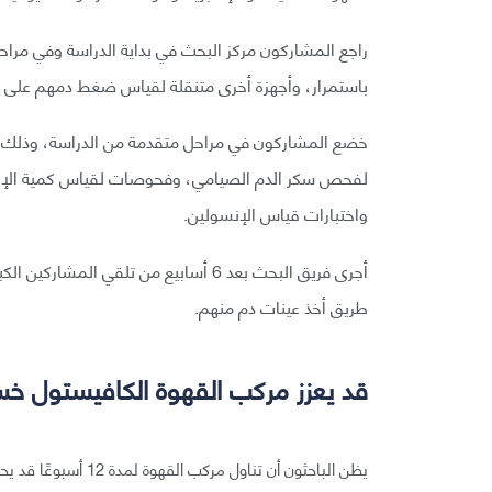
راجع المشاركون مركز البحث في بداية الدراسة وفي مراحل
باستمرار، وأجهزة أخرى متنقلة لقياس ضغط دمهم على مدار 24 س
لفحص سكر الدم الصيامي، وفحوصات لقياس كمية الإنس
واختبارات قياس الإنسولين.
أجرى فريق البحث بعد 6 أسابيع من تلقي
طريق أخذ عينات دم منهم.
قد يعزز مركب القهوة الكافيستول خ
يظن الباحثون أن تناول مركب القهوة لمدة 12 أسبوعًا قد يحسن حساسية الإنسولين وغيرها من المؤشرات الحيوية الاستقلابية.