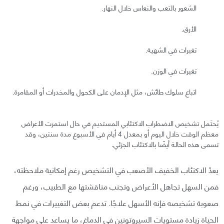
الشعور بالتعب والنعاس خلال النهار.
الأرق.
تغيرات في الشهية.
تغيرات في الوزن.
اتباع سلوك طائش، مثل الإدمان على الكحول والمخدرات أو المقامرة.
يُحتَمل تشخيص الاضطراب الاكتئابي المستديم في حال استمرت الأعراض
معظم الوقت خلال اليوم أو بمعدل 4 أيام في الأسبوع مدة سنتين، وقد
تسمى هذه الحالة أيضًا بالاكتئاب الجزئي.
يعدّ الاكتئاب الخفيف الأصعب في التشخيص رغم إمكانية ملاحظته،
فمن السهل تجاهل الأعراض وتجنب مناقشتها مع الطبيب، ورغم
صعوبة تشخيصه فإنه الأسهل علاجًا. تدعم بعض التغييرات في نمط
الحياة زيادة مستويات السيروتونين في الدماغ، ما يساعد على مواجهة