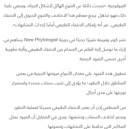
البيولوجية: «نتحدث دائمًا عن التنوع الهائل لأشكال الحياة، وينبغي علينا
ذلك فهو مذهل. يرجع معظم هذا الاختلاف والتنوع الحيوي إلى الانتقاء
الطبيعي، غير أنه بإمكان الانتقاء الطبيعي أيضًا إحداث التشابهات».
نشر كونر وفريقه تقريرًا جديدًا في دورية New Phytologist يساهم في
إثراء ما توصل إليه العلم عن الصدام بين الانتقاء الطبيعي وآلية تطورية
أخرى تسمى القيود الجينية.
تنطوي هذه القيود على فقدان الأنواع مرونتها الجينية في بعض
المناطق خلال التطور؛ ما يؤدي إلى تثبيت سمات محددة واستمرار
توريثها على مدى أجيال.
من المنطقي إذن أن نعتبر الانتقاء الطبيعي مسرعًا لعملية التطور
ويحفز اختلاف السمات وتشعبها، ونرى في المقابل أن القيود تمثل
المكابح التي تحافظ على التشابهات وتصونها.