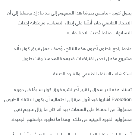
يقول كونر: «تناقض بحوثنا هذا المفهوم إلى حد ما؛ إذ توصلنا إلى أن
الانتقاء الطبيعي قادر أيضًا على إبطاء التغيرات، وبإمكانه إحداث
التشابهات مثلما يُحدث الاختلافات».
عندما راجع باحثون آخرون هذه النتائج، وُصف عمل فريق كونر بأنه
مشروع مذهل تحدى افتراضات قديمة قائمة منذ وقت طويل.
استكشاف الانتقاء الطبيعي والقيود الجينية:
تستند هذه الدراسة إلى تقرير آخر نشره فريق كونر سابقًا في دورية
Evolotion أشاروا فيه لأول مرة إلى احتمالية أن يكون الانتقاء الطبيعي
مسؤولًا عن الحفاظ على السمات؛ بيد أنه كان ما يزال عليهم نفي
مسؤولية القيود الجينية عن ذلك، وهذا ما تظهره دراستهم الجديدة.
أجرى الباحثون كلتا الدراستين على الفجل البري، الذي يُعد أيضًا نبتةً