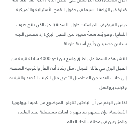
ضارة في الزراعة لا سيما في حقول القمح الأسترالية والأمريكية.
درس الفريق في الدراستين طول الأسدية (الجزء الذي ينتج حبوب
اللقاح)، وهو يُعد سمةً مميزة لدى الفجل البري؛ إذ تتضمن النبتة
سداتين قصيرتين وأربع أسدية طويلة.
تنتشر هذه السمة على نطاق واسع بين نحو 4000 سلالة قريبة من
الفجل البري في عائلة الخردل، مثل رشاد أذن الفأر والثومية المعنقة،
إلى جانب العديد من المحاصيل الأخرى مثل الكرنب الأجعد والقرنبيط
وكرنب بروكسل.
لذا على الرغم من أن الباحثين تناولوا الموضوع من ناحية البيولوجيا
الأساسية، فإن عملهم قد يلهم دراسات مستقبلية تفيد العلماء
والمزارعين في مختلف أنحاء العالم.