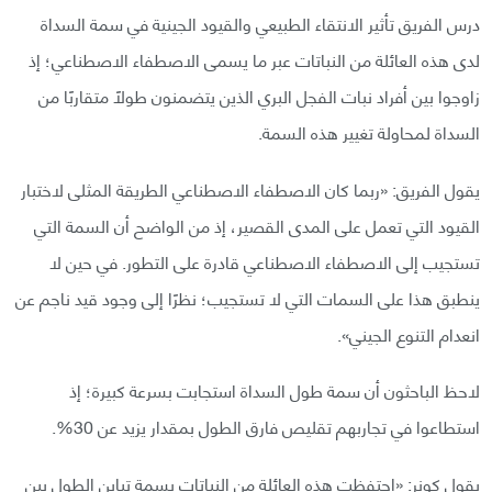
درس الفريق تأثير الانتقاء الطبيعي والقيود الجينية في سمة السداة
لدى هذه العائلة من النباتات عبر ما يسمى الاصطفاء الاصطناعي؛ إذ
زاوجوا بين أفراد نبات الفجل البري الذين يتضمنون طولًا متقاربًا من
السداة لمحاولة تغيير هذه السمة.
يقول الفريق: «ربما كان الاصطفاء الاصطناعي الطريقة المثلى لاختبار
القيود التي تعمل على المدى القصير، إذ من الواضح أن السمة التي
تستجيب إلى الاصطفاء الاصطناعي قادرة على التطور. في حين لا
ينطبق هذا على السمات التي لا تستجيب؛ نظرًا إلى وجود قيد ناجم عن
انعدام التنوع الجيني».
لاحظ الباحثون أن سمة طول السداة استجابت بسرعة كبيرة؛ إذ
استطاعوا في تجاربهم تقليص فارق الطول بمقدار يزيد عن 30%.
يقول كونر: «احتفظت هذه العائلة من النباتات بسمة تباين الطول بين