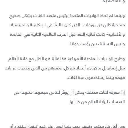
وبينما لم تحظ الولايات المتحدة برئيس متعدّد اللغات بشكل صحيح
منذ فرانكلين دي روزفلت -الذي كان طليقًا في الإنكليزية والفرنسية
والألمانية- كانت ثنائية اللغة قبل الحرب العالمية الثانية هي القاعدة
وليس الاستثناء بين رؤساء دولنا.
وخارج الولايات المتحدة الأمريكية هذا غالبًا هو الحال مع قادة العالم
مثل إيمانويل ماكرون، أنجيلا ميركل، وغيرهم من الذين يتخذون قرارات
مهمة بينما يستخدمون عدة لغات.
إنّ معرفة لغات مختلفة يمكن أن يوفّر للناس مجموعة متنوعة من
العدسات لرؤية العالم من خلالها.
ومن أجل بناء مجتمع وظيفي يجب علينا العمل على فهم كيفية استخدام أو