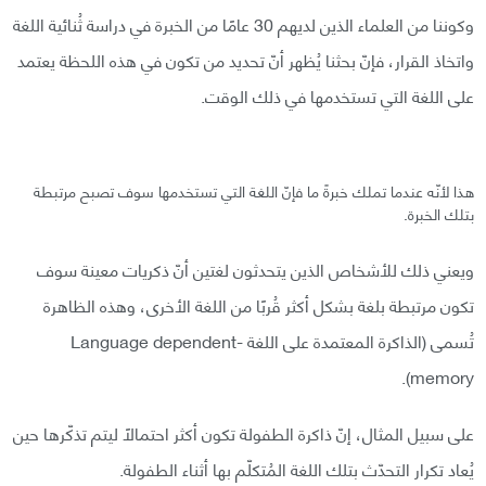
وكوننا من العلماء الذين لديهم 30 عامًا من الخبرة في دراسة ثُنائية اللغة
واتخاذ القرار، فإنّ بحثنا يُظهر أنّ تحديد من تكون في هذه اللحظة يعتمد
على اللغة التي تستخدمها في ذلك الوقت.
هذا لأنّه عندما تملك خبرةً ما فإنّ اللغة التي تستخدمها سوف تصبح مرتبطة
بتلك الخبرة.
ويعني ذلك للأشخاص الذين يتحدثون لغتين أنّ ذكريات معينة سوف
تكون مرتبطة بلغة بشكل أكثر قُربًا من اللغة الأخرى، وهذه الظاهرة
تُسمى (الذاكرة المعتمدة على اللغة -Language dependent
memory).
على سبيل المثال، إنّ ذاكرة الطفولة تكون أكثر احتمالًا ليتم تذكّرها حين
يُعاد تكرار التحدّث بتلك اللغة المُتكلّم بها أثناء الطفولة.