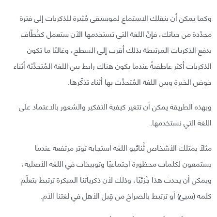
وكما يمكن أن ينقلك الاستماع لموسيقى مُثيرة للذكريات إلى فترة
محدّدة من حياتك، فإنّ اللغة التي تستخدمها الآن ستعمل كخُطّاف
يدفع الذكريات المرتبطة بذلك أقرب إلى السطح، وغالبًا ما تكون
الذكريات أكثر عاطفيةً عندما يكون هناك رابط بين اللغة المُتحدَّثة أثناء
خوض الخبرة وبين اللغة المُتحدَّث بها أثناء تذكّرها.
وبهذه الطريقة يمكن أن تتغير كيفية التفكير والشعور بالاعتماد على
اللغة التي نستخدمها.
مثلاً يمتلك الأشخاص ثُنائيو اللغة استجابة توتر مرتفعة عندما
يستمعون لكلمات محظورة اجتماعيًا وتوبيخات في اللغة الأصلية،
ويمكن أن يحدث هذا جُزئيًا، وذلك لأن ذكرياتنا المبكرة ترتبط بتعلّم
كلمة (سيئ) أو ترتبط بالصراخ من قِبل الأهل في لغتنا الأم.