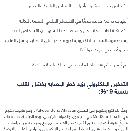
الأمراض مثل السكري وأمراض الشرايين التاجية والتدخين.
أظهرت دراسة جديدة حديثًا في الاجتماع العلمي السنوي للكلية
الأمريكية لطب القلب في واشنطن هذا الشهر، أن الأشخاص الذين
يستخدمون السجائر الإلكترونية لديهم خطر أعلى للإصابة بفشل القلب،
مقارنةً بالذين لم يدخنوا أبدًا.
لم تُنشر نتائج هذه الدراسة بعد في مجلة علمية محكمة.
التدخين الإلكتروني يزيد خطر الإصابة بفشل القلب
بنسبة 19%:
وفقًا للدكتور يعقوبو بني الحسن Yakubu Bene Alhasan، وهو طبيب مقيم
في MedStar Health في بالتيمور، والمؤلف الرئيسي لهذه الدراسة، فإن هناك
فجوةً معرفيةً عندما يتعلق الأمر بفشل القلب، حتى مع وجود بعض الدراسات
التي أُجريت فيما يتعلق بالارتباط بين التدخين الإلكتروني وأمراض القلب والأوعية