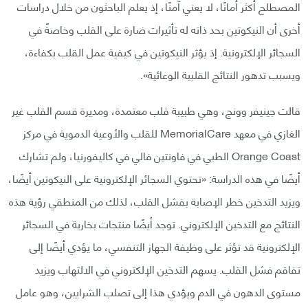
المصطلح أكثر أمانًا، لا يعني آمنًا، إذ يعلم الباحثون من خلال دراسات
أخرى أن النيكوتين بحد ذاته له تأثيرات ضارة على القلب وخاصةً في
السجائر الإلكترونية. إذ يؤثر النيكوتين في كيفية عمل القلب بكفاءة،
ويسبب تدهور النتائج القلبية الوعائية».
قالت جينيفر وونج، وهي طبيبة قلب معتمدة، ومديرة قسم القلب غير
الغازي في معهد MemorialCare للقلب والأوعية الدموية في مركز
Orange Coast الطبي في فاونتين فالي في كاليفورنيا، ولم تشارك
أيضًا في هذه الدراسة: «تحتوي السجائر الإلكترونية على النيكوتين أيضًا،
ويزيد التدخين خطر الإصابة بفشل القلب، لذلك من المنطقي رؤية هذه
النتائج مع التدخين الإلكتروني. توجد أيضًا منتجات بخارية في السجائر
الإلكترونية قد تؤثر على وظيفة الجهاز التنفسي، ما يؤدي أيضًا إلى
تفاقم فشل القلب. يسهم التدخين الإلكتروني في الالتهاب ويزيد
مستوى الدهون في الدم ويؤدي هذا إلى تصلب الشرايين، وهو عامل