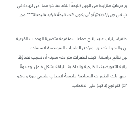
 ارتقاء التنظيم up-regulation*** لبروتين S20 عبر جرعاتٍ متزايدة من الجين (نتيجةً التضاعفات) مما أدى لزيادة في
rp)) أو أن يكون ذلك نتيجةً لتزايد
الترجمة**** من
يات بروتين (S20) لدى حاملي الطفرة، يترتب عليه إنتاج جماعات متفرعة متضررة الوحدات الفرعية
 يقلص تركيب البروتين والنمو البكتيري. وتؤدي الطفرات التعويضية لاستعادة
فية. وتبين نتائج دراستنا، كيف لطفرات مترادفة معينة أن تسبب تضاؤلًا
ة التعويضية، الخارجية والداخلية اللياقة بشكلٍ فاعل. وعلاوةً
فيها تلك الطفرات المترادفة خاضعةً لانتخابٍ طبيعي قوي، وهو