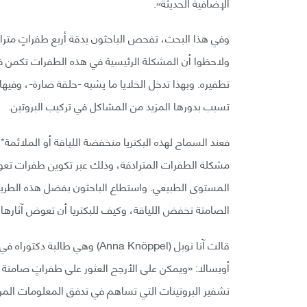
الإضافية الحديثة».
وفي هذا البحث، تفحص الباحثون بدقة أربع طفراتٍ مترا
ولاحظوا أن المشكلة الرئيسية في هذه الطفرات تكمن في
تطفيره. وبهذا تدخل الخلايا ما يشبه -حلقة ضارة-، وفي
تسبب بدورها المزيد من المشاكل في تركيب البروتين.
فعند السماح لهذه البكتريا منخفضة اللياقة أو الملائمة
مشكلة الطفرات المترادفة، وذلك عبر تكوين طفرات تعو
المستوى الطبيعي. واستطاع الباحثون بفضل هذه الطري
الصامتة تخفض اللياقة، وكيف للبكتريا أن تعوض آثارها ا
قالت آنا نوبل (Anna Knöppel) وه
أوبسالا: «ويمكن على الأرجح العثور على طفراتٍ صامتة 
تشفير البروتينات التي تساهم في تدفق المعلومات المركز