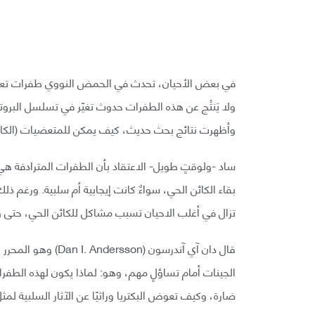
ولا يَنتُج عن هذه الطفرات حدوث تغيّر في تسلسل البروتينات
وأظهرت نتائج بحث حديث، كيف يمكن للمتعضيات (الكائنات
ساد -ولوقتٍ طويل- الاعتقاد بأن الطفرات المترادفة هي 
بقاء الكائن الحي، سواءٌ كانت إيجابية أم سلبية. ورغم 
تزال في أغلب الاحيان تسبب مشاكل للكائن الحي، حتى وإ
قال دان آي آندرسون (
الجينات أمام تساؤلٍ مهم، وهو: لماذا يكون لهذه الطفر
ضارة، وكيف تعوض البكتريا وراثيًا عن الآثار السلبية ل