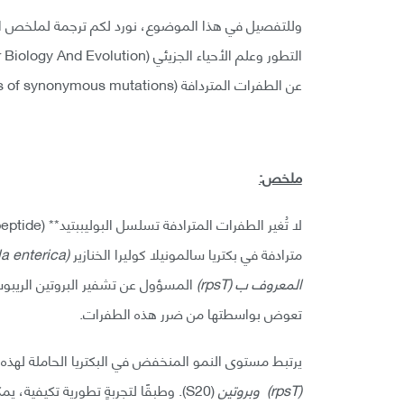
وللتفصيل في هذا الموضوع، نورد لكم ترجمة لملخص الب
عن الطفرات المتردافة (Compensating the fitness costs of synonymous mutations).
ملخص:
مترادفة في بكتريا سالمونيلا كوليرا الخنازير
(
a enterica
المعروف ب (
rpsT
)
تعوض بواسطتها من ضرر هذه الطفرات.
يرتبط مستوى النمو المنخفض في البكتريا الحاملة لهذ
(
rpsT
)
وبروتين
(S20). وطبقًا لتجربةٍ تطورية تكيفي