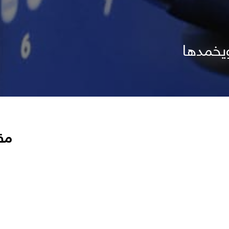
ويخمدها
مق