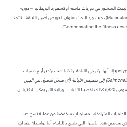
حث المنشور في دوريات جامعة أوكسفورد البريطانية – دورية
التطور وعلم الأحياء الجزيئي (Molecular Biology And Evolution)، حيث ورد البحث بعنوان: تعويض أضرار اللياقة الناتجة
لا تُغير الطفرات المترادفة تسلسل البوليببتيد** (polypeptide) إلا أنها تؤثر في اللياقة. وبَحَثنا كيف تؤدي أربع طفرات
Salmonell
) إلى تخفيض اللياقة
(أي معدل النمو)، في الجين
المسؤول عن تشفير البروتين الريبوسومي S20)) كذلك تقصينا الآليات الوراثية التي يمكن للبكتريا أن
ه الطفرات المترادفة، بمستوياتٍ منخفضة من عملية نسخ جين
ة، يمكن تعويض هذه الأضرار التي تلحق باللياقة، أما بواسطة طفراتٍ