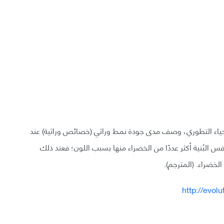
ة (Fitness) في مجال علم الأحياء التطوري، وصف مدى جودة نمط وراثي (خصائص وراثية) عند
نافس البُنية أكثر عددًا من الخضراء منها بسبب اللون؛ فعند ذلك
الخضراء. (المترجم).
http://evolu