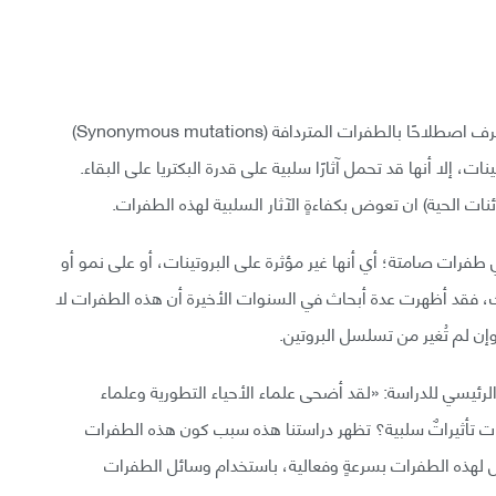
في بعض الأحيان، تحدث في الحمض النووي طفرات تعرف اصطلاحًا بالطفرات المتردافة (Synonymous mutations)
، إلا أنها قد تحمل آثارًا سلبية على قدرة البكتريا على البقاء.
 الحية) ان تعوض بكفاءةٍ الآثار السلبية لهذه الطفرات.
طفرات صامتة؛ أي أنها غير مؤثرة على البروتينات، أو على نمو أو
ذلك، فقد أظهرت عدة أبحاث في السنوات الأخيرة أن هذه الطفرات لا
ن لم تُغير من تسلسل البروتين.
Dan I. Andersson) وهو المحرر الرئيسي للدراسة: «لقد أضحى علماء الأحياء التطورية وعلماء
ات تأثيراتٌ سلبية؟ تظهر دراستنا هذه سبب كون هذه الطفرات
مثل لهذه الطفرات بسرعةٍ وفعالية، باستخدام وسائل الطفرات