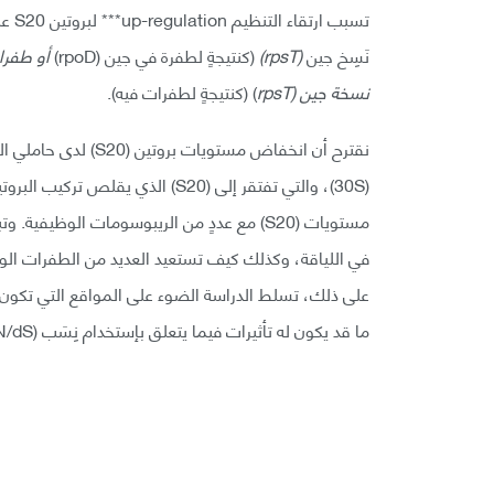
تسبب
نَسِخ جين
(
rpsT
)
(كنتيجةٍ لطفرة في جين (rpoD)
أو طفراتٍ في جين (sT
نسخة جين
(rpsT
) (كنتيجةٍ لطفرات فيه).
نقترح أن انخفاض مستو
(30S)، والتي تفتقر إلى (S20) الذي
مستويات (S20) مع عددٍ من الريبوسومات الوظي
في اللياقة، وكذلك كيف تستعيد العديد من الطفرات الوراثي
على ذلك، تسلط الدراسة الضوء على المواقع التي تكون 
ما قد يكون له تأثيرات فيما يتعلق بإستخدام نِسَب (dN/dS) كتوقيع (تأكيد) على الانتخاب.