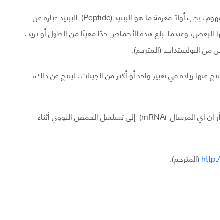
**البوليببتيد (polypeptide): لكي يتوضح لديك هذا المفهوم، يجب أولًا معرفة ما هو الببتيد (Peptide). الببتيد عبارة عن
لبعض، وعندما تبلغ هذه الأحماض حدًا معينًا من الطول أو تزيد،
ن من البوليببتدات. (المترجم).
 عنها زيادة في تعبير واحد أو أكثر من الجينات، لينتج عن ذلك،
**** يقصد بالترجمة هنا، عملية ترجمة تسلسلات جزيء أر أن أي المرسال (mRNA) إلى تسلسل الحمض النووي أثناء
http
(المترجم).