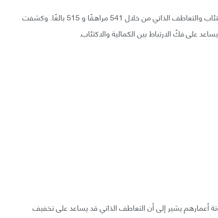
أجرى الباحثون استبيانات مجهولة لتقييم الكماليين والاكتئاب والتعاطف الذاتي من خلال 541 مراهقًا و 515 بالغًا. وكشفت
يساعد على فكّ الارتباط بين الكمالية والاكتئاب.
ة أعمارهم يشير إلى أن التعاطف الذاتي قد يساعد على تخفيف