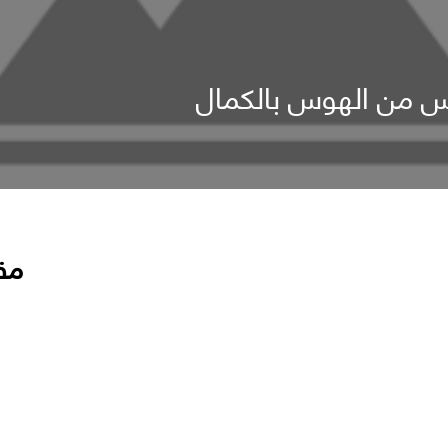
س من الهوس بالكمال
مق