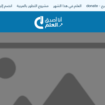
 - donate
العلم في هذا الشهر
مشروع التطور بالعربية
انضم إلين