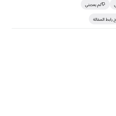
ي
لم يعجبني
 رابط المقالة