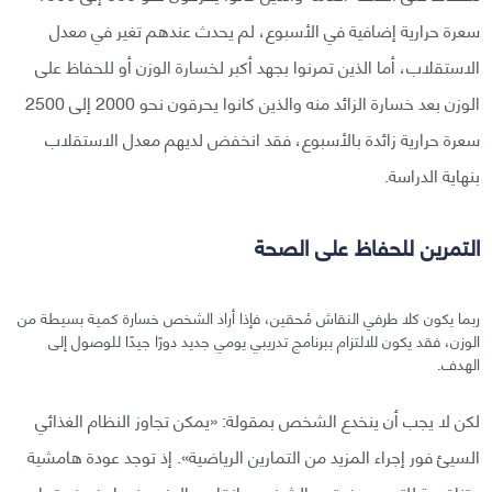
سعرة حرارية إضافية في الأسبوع، لم يحدث عندهم تغير في معدل
الاستقلاب، أما الذين تمرنوا بجهد أكبر لخسارة الوزن أو للحفاظ على
الوزن بعد خسارة الزائد منه والذين كانوا يحرقون نحو 2000 إلى 2500
سعرة حرارية زائدة بالأسبوع، فقد انخفض لديهم معدل الاستقلاب
بنهاية الدراسة.
التمرين للحفاظ على الصحة
ربما يكون كلا طرفي النقاش مُحقين، فإذا أراد الشخص خسارة كمية بسيطة من
الوزن، فقد يكون للالتزام ببرنامج تدريبي يومي جديد دورًا جيدًا للوصول إلى
الهدف.
لكن لا يجب أن ينخدع الشخص بمقولة: «يمكن تجاوز النظام الغذائي
السيئ فور إجراء المزيد من التمارين الرياضية». إذ توجد عودة هامشية
متناقصة للتمرين، فيقوم الشخص بإنقاص الوزن عندما يضيف تمارين