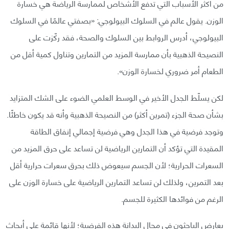
من أكثر الأسباب التي تدفع الأشخاص لممارسة الرياضة هي خسارة
الوزن. يقول عالم في السلوك البيولوجي: «بصفتي عالمًا في السلوك
البيولوجي، أدرس الروابط بين السلوك والصحة، فقد ركّزت على
النصيحة الذهبية بأن ممارسة المزيد من التمارين وتناول كمية أقل من
الطعام أمر ضروري لخسارة الوزن».
لكن يسلّط الجدل الأخير في الوسط العلمي الضوء على الشك المتزايد
بشأن صحة الجزء (تمرين أكثر) من النصيحة الذهبية وأنه قد يكون خاطئًا.
وتوجد فرضية في هذا الجدل وهي فرضية إجمالي إنفاق الطاقة
المقيدة التي تؤكد أن التمارين الرياضية لن تساعد على حرق المزيد من
السعرات الحرارية؛ لأن الجسم سيعوض ذلك بحرق سعرات حرارية أقل
بعد التمرين، ولذلك لن تساعد التمارين الرياضية على خسارة الوزن على
الرغم من فوائدها الكثيرة للجسم.
يعارض الباحثون في مجال البدانة هذه الفرضية؛ لأنها قائمة على أبحاث