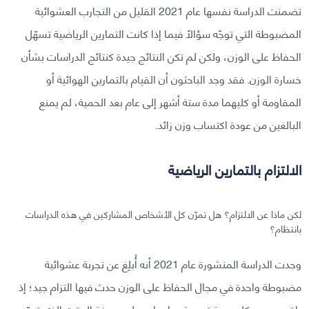
تضمنت الدراسة نفسها عام 2021 القليل من التجارب العشوائية
المضبوطة التي توجّه سؤالًا فيما إذا كانت التمارين الرياضية تسهّل
الحفاظ على الوزن، ولكن لم تكن النتائج جيدة كنتائج الدراسات بشأن
خسارة الوزن. فقد وجد الباحثون أن القيام بالتمارين الهوائية أو
المقاومة أو كليهما مدة ستة أشهر إلى عام بعد الحمية، لم يمنع
البالغين من عودة اكتساب وزن زائد.
الالتزام بالتمارين الرياضية
لكن ماذا عن الالتزام؟ هل تمرّن كل الأشخاص المشاركين في هذه الدراسات
بانتظام؟
وجدت الدراسة المنشورة عام 2021 أنه أُبلِغ عن تجربة عشوائية
مضبوطة واحدة في مجال الحفاظ على الوزن حدث فيها التزام جيد؛ إذ
راقب مدرب كل حصة تدريبية، ما ساعد على معرفة الوقت الذي تمرّن