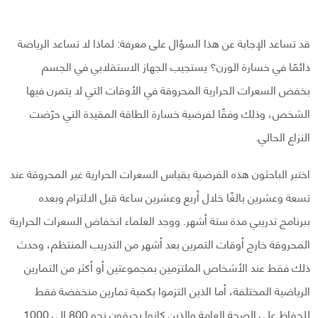
قد تساعد الإجابة عن هذا السؤال على معرفة: لماذا لا تساعد الرياضة
دائمًا في خسارة الوزن؟ يستجيب الجهاز الاستقلابي في الجسم
بخفض السعرات الحرارية المحروقة في الأوقات التي لا يتمرن فيها
الشخص، وذلك وفقًا لفرضية خسارة الطاقة المقيدة التي حرّضت
النزاع الحالي.
اختبر الباحثون هذه الفرضية بقياس السعرات الحرارية غير المحروقة عند
تسعة وعشرين بالغًا خلال أربع وعشرين ساعة قبل الالتزام وبعده
ببرنامج تدريبي مدة ستة أشهر. ووجد العلماء انخفاض السعرات الحرارية
المحروقة خارج أوقات التمرين بعد أشهر من التدريب المنتظم، وحدث
ذلك فقط عند الأشخاص الملتزمين بمجموعتين أو أكثر من التمارين
الرياضية المختلفة، أما الذين التزموا بكمية تمارين منخفضة فقط
للحفاظ على الصحة العامة والذين كانوا يحرقون نحو 800 إلى 1000