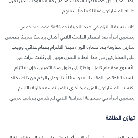
خلاله المشاركون فعليًا كما طُلِب منهم.
كانت نسبة الالتزام في هذه التجربة نحو 64% فقط عند خمس
وعشرين امرأة بعد انقطاع الطمث اللاتي أكملن برنامجًا تمرينيًا يتضمن
تمارين مقاومة بعد خسارة الوزن نتيجة الالتزام بنظام غذائي. ووجب
على المشاركين في هذا النظام التمرن مرتين إلى ثلاث مرات في
الأسبوع مدة عام كامل. ونظرًا إلى طول مدة التمرين، فإن الالتزام
بنسبة 64% من الوقت لا يبدو سيئًا أبدًا. وعلى الرغم من ذلك، فقد
اكتسب المشاركون الوزن مرة أخرى بالقدر نفسه مقارنةً بالتسع
وعشرين امرأة في مجموعة المراقبة اللاتي لم يلتزمن ببرنامج تدريبي.
توازن الطاقة
يعتقد العديد من الأشخاص أن الأمر بأكمله قائم على توازن الطاقة الداخلة إلى