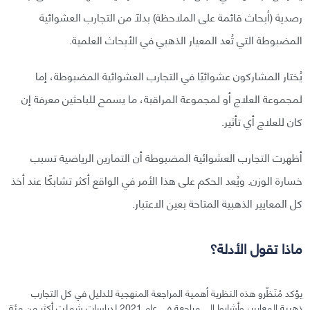
رصدية (أبحاث قائمة على الملاحظة) بدلًا من التجارب العشوائية
المضبوطة التي تُعد المعيار الذهبي في الأبحاث العلمية.
يُختار المشاركون عشوائيًا في التجارب العشوائية المضبوطة، إما
لمجموعة العلاج أو لمجموعة المراقبة، ما يسمح للباحثين معرفة إن
كان للعلاج أي تأثير.
أظهرت التجارب العشوائية المضبوطة أن التمارين الرياضية تسبب
خسارة الوزن. ويُعد الحكم على هذا الأمر في الواقع أكثر تشابكًا عند أخذ
كل المعايير الذهبية المتاحة بعين الاعتبار.
ماذا تقول الأدلة؟
يؤكد مُنَظّرو هذه النظرية أهمية المراجعة المنهجية للدليل في كل التجارب
ذهبية المعايير، وأشاروا إلى مراجعة في عام 2021 لدراسات شملت أكثر من مئة