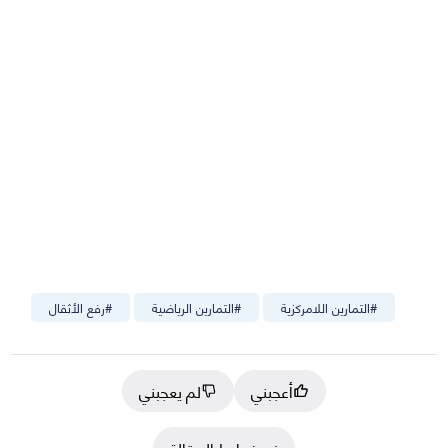
#
التمارين اللامركزية
#
التمارين الرياضية
#
رفع الأثقال
أعجبني
لم يعجبني
نسخ رابط المقالة