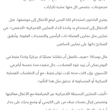
مجموعات، يتضمن كل منها عشرة تكرارات.
يقترح الباحثون استخدام كلتا اليدين لرفع الأثقال إلى موضعها، قبل
الانتقال إلى استخدام يد واحدة لأداء التمارين اللامركزية «الخفض»، في
تمارين مثل تمارين العضلة ذات الرأسين والتمديدات العلوية. وتُطبق
المبادئ ذاتها على تمارين الساقين.
قال نوساكا: «نعرف بالفعل أن تقلصًا عضليًا لا مركزيًا واحدًا فقط في
اليوم يمكن أن يزيد قوة العضلات، حال تنفيذه مدة خمسة أيام في
الأسبوع، وإن كانت مدته ثلاث ثوان فقط، مع أن التقلصات العضلية
المركزية أو المتساوية لا تحقق مثل هذا التأثير».
«أثبتت التمارين البسيطة اللامركزية غير المترافقة مع الأثقال فعاليتها.
وتتضمن إنزال نفسك ببطء من على الكرسي أو وضع يديك على جدار
أمامك والاتكاء عليه ببطء مع ثني ذراعيك».