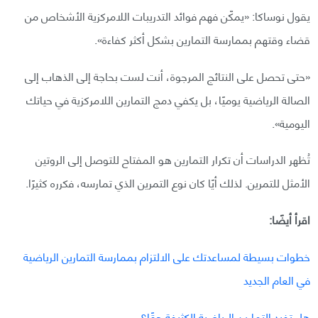
يقول نوساكا: «يمكّن فهم فوائد التدريبات اللامركزية الأشخاص من
قضاء وقتهم بممارسة التمارين بشكل أكثر كفاءة».
«حتى تحصل على النتائج المرجوة، أنت لست بحاجة إلى الذهاب إلى
الصالة الرياضية يوميًا، بل يكفي دمج التمارين اللامركزية في حياتك
اليومية».
تُظهر الدراسات أن تكرار التمارين هو المفتاح للتوصل إلى الروتين
الأمثل للتمرين. لذلك أيًا كان نوع التمرين الذي تمارسه، فكرره كثيرًا.
اقرأ أيضًا:
خطوات بسيطة لمساعدتك على الالتزام بممارسة التمارين الرياضية
في العام الجديد
هل تفيد التمارين الرياضية الكثيفة حقًا؟