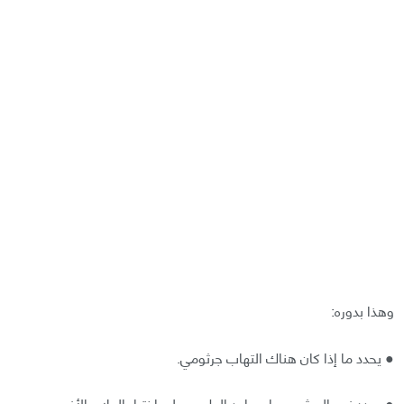
وهذا بدوره:
● يحدد ما إذا كان هناك التهاب جرثومي.
● يحدد نوع الجرثوم، ما يساعد الطبيب على اختيار العلاج الأنسب.