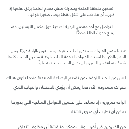
تسخين منطقة الحلمة ومحاولة خدش مسام الحلمة برفق لفتحها إذا
ظهرت أي فقاعات على شكل نقطة بيضاء صغيرة فوقها.
التواصل مع أحد مقدمي الرعاية الصحية حول مكمل الليستين، فقد
يمنع حدوث الحالة مجددًّا.
عندما تنفتح القنوات سيتدفق الحليب بقوة، وستشعرين بالراحة فوريًا. ومن
الجدير بالذكر: إذا انسدت القنوات الدافقة للحليب لوهلة سيخرج الحليب كثيفًا
شبيهًا بقطعة من الجبن، ولن يكون الحليب بحد ذاته ملوثًا.
ليس من الجيد التوقف عن تقديم الرضاعة الطبيعية عندما يكون هناك
قنوات مسدودة، لأن هذا يمكن أن يؤدي للاحتقان والتهاب الثدي.
الراحة ضرورية؛ إذ تساعد على تحسين العوامل المناعية التي بدورها
يمكن أن تحارب أي عدوى ناشئة.
من الضروري في أقرب وقت ممكن مناقشة أي مخاوف تتعلق