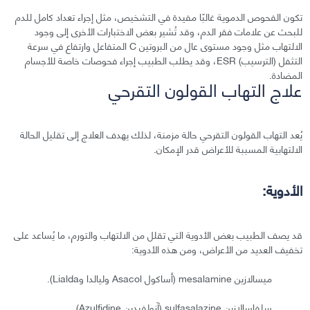
تكون الفحوص الدموية غالبًا مفيدة في التشخيص، مثل إجراء تعداد كامل للدم
للبحث عن علامات فقر الدم، وقد تُشير بعض الاختبارات الأخرى إلى وجود
الالتهاب مثل وجود مستوى عال من البروتين C المتفاعل وارتفاع في سرعة
التثفل (الترسيب) ESR، وقد يطلب الطبيب إجراء فحوصات خاصة للأجسام
المضادة.
علاج التهاب القولون التقرحي
يُعد التهاب القولون التقرحي حالة مزمنة، لذلك يهدف العلاج إلى تقليل الحالة
الالتهابية المسببة للأعراض قدر الإمكان.
الأدوية:
قد يصف الطبيب بعض الأدوية التي تقلل من الالتهاب والتورم، ما يُساعد على
تخفيف العديد من الأعراض، ومن هذه الأدوية:
ميسالازين mesalamine (أساكول Asacol وليالدا وLialda).
سلفاسالازين sulfasalazine (آزولفيدين Azulfidine).