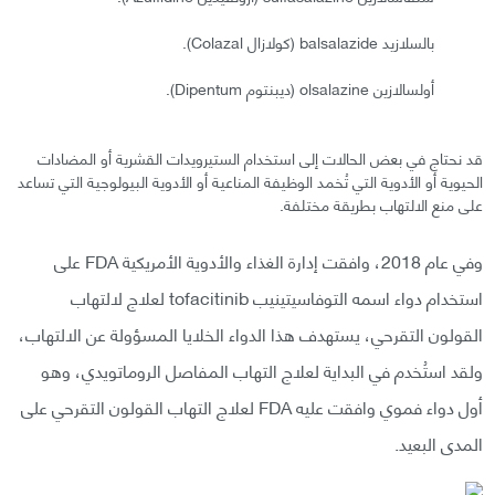
بالسلازيد balsalazide (كولازال Colazal).
أولسالازين olsalazine (ديبنتوم Dipentum).
قد نحتاج في بعض الحالات إلى استخدام الستيرويدات القشرية أو المضادات
الحيوية أو الأدوية التي تُخمد الوظيفة المناعية أو الأدوية البيولوجية التي تساعد
على منع الالتهاب بطريقة مختلفة.
وفي عام 2018، وافقت إدارة الغذاء والأدوية الأمريكية FDA على
استخدام دواء اسمه التوفاسيتينيب tofacitinib لعلاج لالتهاب
القولون التقرحي، يستهدف هذا الدواء الخلايا المسؤولة عن الالتهاب،
ولقد استُخدم في البداية لعلاج التهاب المفاصل الروماتويدي، وهو
أول دواء فموي وافقت عليه FDA لعلاج التهاب القولون التقرحي على
المدى البعيد.