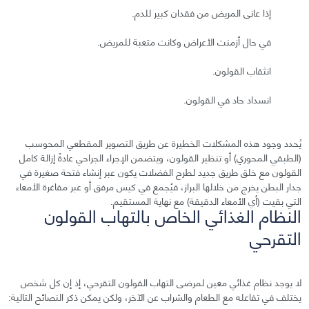
إذا عانى المريض من فقدان كبير للدم.
في حال أزمنت الأعراض وكانت متعبة للمريض.
انثقاب القولون.
انسداد حاد في القولون.
يُحدد وجود هذه المشكلات الخطيرة عن طريق التصوير المقطعي المحوسب
(الطبقي المحوري) أو تنظير القولون، ويتضمن الإجراء الجراحي عادةً إزالة كامل
القولون مع خلق طريق جديد لطرح الفضلات يكون عبر إنشاء فتحة صغيرة في
جدار البطن يخرج من خلالها البراز، فيُجمع في كيس مرفق أو عبر مفاغرة الأمعاء
التي بقيت (أي الأمعاء الدقيقة) مع نهاية المستقيم.
النظام الغذائي الخاص بالتهاب القولون
التقرحي
لا يوجد نظام غذائي معين لمرضى التهاب القولون التقرحي، إذ إن كل شخص
يختلف في تفاعله مع الطعام والشراب عن الآخر، ولكن يمكن ذكر النصائح التالية: