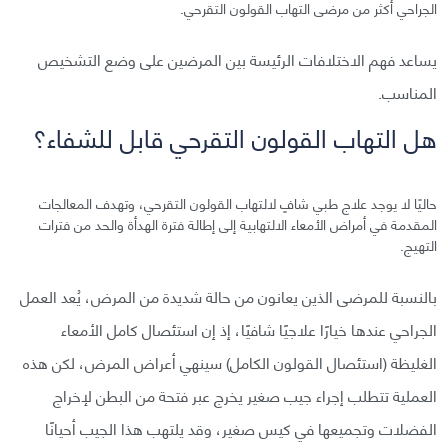
الجراحي أكثر من مرضى التهاب القولون التقرحي.
يساعد فهم الاختلافات الرئيسة بين المرضين على وضع التشخيص
المناسب.
هل التهاب القولون التقرحي قابل للشفاء؟
حاليًا لا يوجد علاج طبي شافٍ لالتهاب القولون التقرحي، وتهدف المعالجات
المقدمة في أمراض الأمعاء الالتهابية إلى إطالة فترة الهدأة والحد من فترات
التهيج.
بالنسبة للمرضى الذين يعانون من حالة شديدة من المرض، يُعد العمل
الجراحي عندها خيارًا علاجيًا شافيًا، إذ إن استئصال كامل الأمعاء
الغليظة (استئصال القولون الكامل) سينهي أعراض المرض، لكن هذه
العملية تتطلب إجراء جيب صغير يخرج عبر فتحة من البطن لإخراج
الفضلات وتجميعها في كيس صغير، وقد يلتهب هذا الجيب أحيانًا