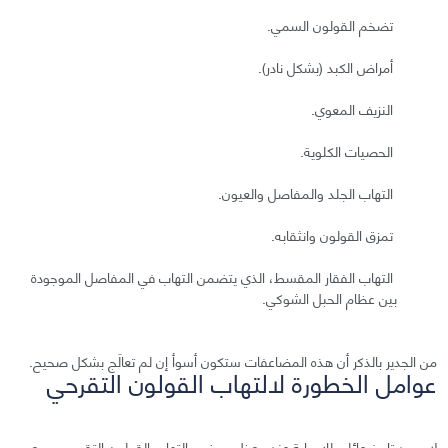
تضخم القولون السمي.
أمراض الكبد (بشكل نادر).
النزيف المعوي.
الحصيات الكلوية.
التهاب الجلد والمفاصل والعيون.
تمزق القولون وانثقابه.
التهاب الفقار المقسط، الذي يتضمن التهاب في المفاصل الموجودة
بين عظام الحبل الشوكي.
من الجدير بالذكر أن هذه المضاعفات ستكون أسوأ إن لم تعالَج بشكل صحيح.
عوامل الخطورة لالتهاب القولون التقرحي
لا يوجد تاريخ عائلي للإصابة عند معظم مرضى التهاب القولون التقرحي، ومع