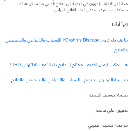
هذا، لكن الأطباء يلجؤون في البداية إلى العلاج الطبي ما لم تكن هناك
مضاعفات خطيرة تستدعي البدء بالعلاج الجراحي.
اقرأ أيضًا:
ما هو داء كرون Crohn's Disease؟ الأسباب والأعراض والتشخيص
والعلاج
هل يمكن للرمان تقديم المفتاح ل علاج داء الأمعاء الالتهابي ‎ IBD؟
متلازمة القولون المتهيج: الأسباب والأعراض والتشخيص والعلاج
ترجمة: يوسف الجنيدي
تدقيق: علي قاسم
مراجعة: تسنيم الطيبي