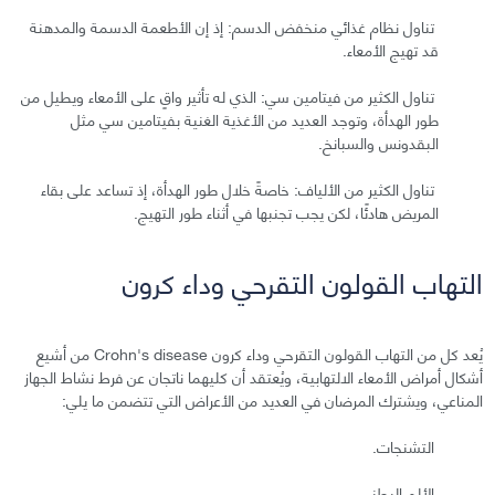
تناول نظام غذائي منخفض الدسم: إذ إن الأطعمة الدسمة والمدهنة
قد تهيج الأمعاء.
تناول الكثير من فيتامين سي: الذي له تأثير واقٍ على الأمعاء ويطيل من
طور الهدأة، وتوجد العديد من الأغذية الغنية بفيتامين سي مثل
البقدونس والسبانخ.
تناول الكثير من الألياف: خاصةً خلال طور الهدأة، إذ تساعد على بقاء
المريض هادئًا، لكن يجب تجنبها في أثناء طور التهيج.
التهاب القولون التقرحي وداء كرون
يُعد كل من التهاب القولون التقرحي وداء كرون Crohn's disease من أشيع
أشكال أمراض الأمعاء الالتهابية، ويُعتقد أن كليهما ناتجان عن فرط نشاط الجهاز
المناعي، ويشترك المرضان في العديد من الأعراض التي تتضمن ما يلي:
التشنجات.
الألم البطني.