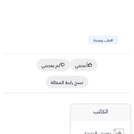
#
طب وصحة
أعجبني
لم يعجبني
نسخ رابط المقالة
الكاتب
يوسف الجنيدي