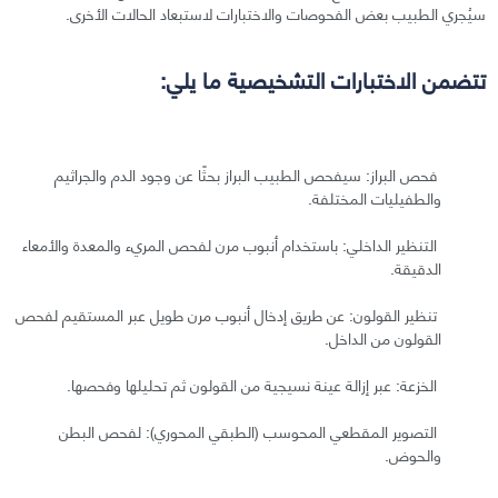
سيُجري الطبيب بعض الفحوصات والاختبارات لاستبعاد الحالات الأخرى.
تتضمن الاختبارات التشخيصية ما يلي:
فحص البراز: سيفحص الطبيب البراز بحثًا عن وجود الدم والجراثيم
والطفيليات المختلفة.
التنظير الداخلي: باستخدام أنبوب مرن لفحص المريء والمعدة والأمعاء
الدقيقة.
تنظير القولون: عن طريق إدخال أنبوب مرن طويل عبر المستقيم لفحص
القولون من الداخل.
الخزعة: عبر إزالة عينة نسيجية من القولون ثم تحليلها وفحصها.
التصوير المقطعي المحوسب (الطبقي المحوري): لفحص البطن
والحوض.