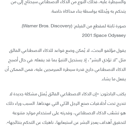
والسيطرة عليه، فذلك النوع من الذكاء الاصطناعي سيحتاج إلى من
يتحكم به ويُحلله بواسطة بناء محاكاة خاصة.
صورة ثابتة لمقطع من الفيلم: (Warner Bros. Discovery).
2001:Space Odyssey
يقول مؤلفو البحث، لا يُمكن وضع قواعد للذكاء الاصطناعي الفائق
مثل "لا تؤذي البشر"، إذ يستحيل التنبؤ بما قد يفعله. في حال أصبح
الذكاء الاصطناعي خارج قدرة سيطرة المبرمجين عليه، فمن الممكن أن
يفعل ما يشاء.
يكتب الباحثون: «إن الذكاء الاصطناعي الفائق يُمثل مشكلة جديدة لا
تندرج تحت أخلاقيات صنع الرجل الآلي التي عهدناها. السبب وراء ذلك
هو تشعّب الذكاء الاصطناعي، وقدرته على استخدام موارد متنوعة
لتحقيق أهداف يعجز البشر عن استيعابها، ناهيك عن التحكم بنتائجها».