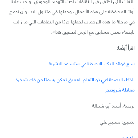
اللغات التي تختفي في الثقافات تحت التهديد الوجودي، ويجب علينا
أولًا المحافظة على هذه الأعمال، وجعلها في متناول اليد، وأن ندمج
في مرحلة ما هذه الترجمات لجعلها جزءًا من الثقافات التي ما زالت
نابضة، فنحن نتسابق مع الزمن لتحقيق هذا».
اقرأ أيضًا:
سبع فوائد للذكاء الاصطناعي ستساعد البشرية
الذكاء الاصطناعي ذو التعلم العميق تمكن رسميًا من فك شيفرة
معادلة شرودنجر
ترجمة: أحمد أبو شمالة
تدقيق: تسبيح علي
المصدر