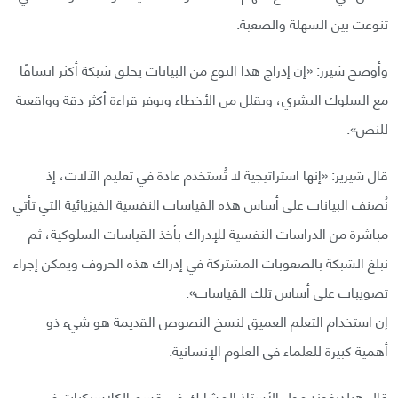
تنوعت بين السهلة والصعبة.
وأوضح شيرر: «إن إدراج هذا النوع من البيانات يخلق شبكة أكثر اتساقًا
مع السلوك البشري، ويقلل من الأخطاء ويوفر قراءة أكثر دقة وواقعية
للنص».
قال شيرير: «إنها استراتيجية لا تُستخدم عادة في تعليم الآلات، إذ
نُصنف البيانات على أساس هذه القياسات النفسية الفيزيائية التي تأتي
مباشرة من الدراسات النفسية للإدراك بأخذ القياسات السلوكية، ثم
نبلغ الشبكة بالصعوبات المشتركة في إدراك هذه الحروف ويمكن إجراء
تصويبات على أساس تلك القياسات».
إن استخدام التعلم العميق لنسخ النصوص القديمة هو شيء ذو
أهمية كبيرة للعلماء في العلوم الإنسانية.
قال هيلديغوند مولر الأستاذ المشارك في قسم الكلاسيكيات في