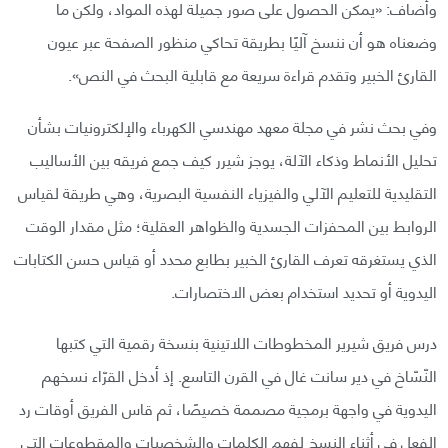
وأضاف: «يمكن الحصول على صور جميلة لهذه المواد، ولكن ما
وضعناه هو أن ننسخ آليًا بطريقة تحاكي منظور الصفحة عبر عيون
القارئ الخبير وتقدم قراءة سريعة مع قابلية البحث في النص».
وفي بحث نشر في مجلة معهد مهندسي الكهرباء والإلكترونيات بشأن
تحليل الأنماط وذكاء الآلة، يوجز شيرر كيف جمع فريقه بين الأساليب
التقليدية للتعليم الآلي والفيزياء النفسية البصرية، وهي طريقة لقياس
الروابط بين المحفزات الجسدية والظواهر العقلية؛ مثل مقدار الوقت
الذي يستغرقه تعرف القارئ الخبير بطابع محدد أو قياس حسن الكتابات
اليدوية أو تحديد استخدام بعض الاختصارات.
درس فريق شيرير المخطوطات اللاتينية بنسخة رقمية التي كتبها
النّسّاخ في دير سانت غال في القرن التاسع. إذ أدخل القرّاء نسخهم
اليدوية في واجهة برمجية مصممة خصيصًا، ثم قاس الفريق أوقات رد
الفعل في أثناء النسخ لفهم الكلمات والشخصيات والمقطوعات التي