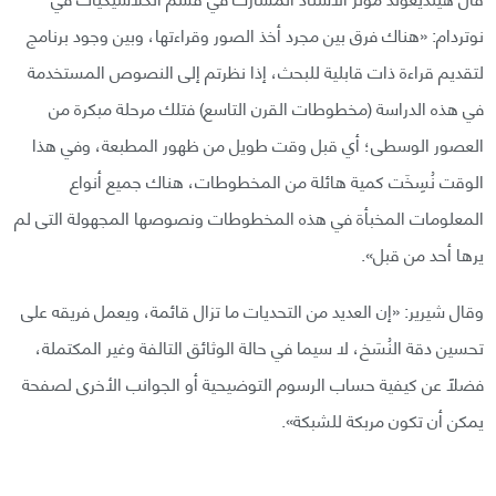
نوتردام: «هناك فرق بين مجرد أخذ الصور وقراءتها، وبين وجود برنامج
لتقديم قراءة ذات قابلية للبحث، إذا نظرتم إلى النصوص المستخدمة
في هذه الدراسة (مخطوطات القرن التاسع) فتلك مرحلة مبكرة من
العصور الوسطى؛ أي قبل وقت طويل من ظهور المطبعة، وفي هذا
الوقت نُسِخَت كمية هائلة من المخطوطات، هناك جميع أنواع
المعلومات المخبأة في هذه المخطوطات ونصوصها المجهولة التى لم
يرها أحد من قبل».
وقال شيرير: «إن العديد من التحديات ما تزال قائمة، ويعمل فريقه على
تحسين دقة النُسَخ، لا سيما في حالة الوثائق التالفة وغير المكتملة،
فضلًا عن كيفية حساب الرسوم التوضيحية أو الجوانب الأخرى لصفحة
يمكن أن تكون مربكة للشبكة».