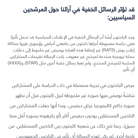
قد تؤثر الرسائل الخفية في آرائنا حول المرشحين
السياسيين:
وجد الباحثون أيضًا أن الرسائل الخفية في الإعلانات السياسية قد تحمل تأثيرًا.
ففي دراسة مضبوطة أجراها باحثون من جامعتي أديلفي وإيموري قرروا محاكاة
إعلان بوش (RATS) عبر إضافة هذه العبارة بوميض غير ملحوظ إلى دعايات
حملة ترويجية مبتدعة لمرشح غير معروف. زادت الرسالة تقييمات المشاركين
السلبية للمرشح المبتدع، ولم تعطِ رسائل خفية أخرى مثل (STAR) و(XXXX)
أي تأثير.
عرض الباحثون في تجربة منفصلة في ذات الدراسة على المشاركين
شاشةً تومض فيها صورة غير ملحوظة لبيل كلينتون قبل أن تظهر
صورة حاكم كاليفورنيا غراي ديفيس، وبدا أنها جعلت المشاركين من
الناخبين المستقلين يودون ديفيس أكثر (أو يكرهونه بصورة أقل مما
سبق)، ربما نتج ذلك عن شعبية كلينتون بين الناخبين المستقلين. من
ناحية أخرى لم يكن لهذه الرسالة أي تأثير في الناخبين الجمهوريين