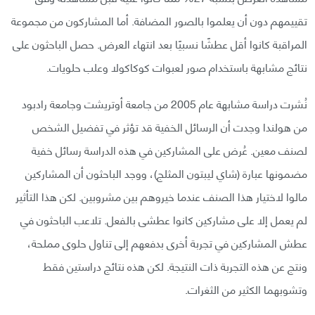
تقييمهم دون أن يعلموا بالصور المضافة. أما المشاركون من مجموعة
المراقبة كانوا أقل عطشًا نسبيًا بعد انتهاء العرض. حصل الباحثون على
نتائج مشابهة باستخدام صور لعبوات كوكاكولا وعلب حلويات.
نُشرت دراسة مشابهة عام 2005 من جامعة أوتريشت وجامعة رادبود
من هولندا وجدت أن الرسائل الخفية قد تؤثر في تفضيل الشخص
لصنف معين. عُرض على المشاركين في هذه الدراسة رسائل خفية
مضمونها عبارة (شاي ليبتون المثلج)، ووجد الباحثون أن المشاركين
مالوا لاختيار هذا الصنف عندما خيروهم بين مشروبين. لكن هذا التأثير
لم يعمل إلا على مشاركين كانوا عطشى بالفعل. تلاعب الباحثون في
عطش المشاركين في تجربة أخرى بدفعهم إلى تناول حلوى مملحة،
ونتج عن هذه التجربة ذات النتيجة. لكن هذه نتائج دراستين فقط
وتشوبهما الكثير من الثغرات.