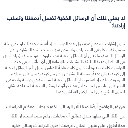
لا يعني ذلك أن الرسائل الخفية تغسل أدمغتنا وتسلب
إرادتنا:
تحوم إشارات استفهام عدة حول هذه الدراسات. إذ أُقيمت هذه التجارب في بيئة
مضبوطة بإحكام في المختبرات، ولا يمكن فيها تشتيت انتباه المشاركين عن
الرسائل الخفية، ما يعني أن الرسائل الخفية قد يتجاوزها الفرد نتيجة مؤثرات أخرى
في الحياة الواقعية المليئة بالمشتتات. بالإضافة إلى أن التأثيرات في هذه
الدراسات كانت صغيرة أحيانًا وإن كانت قابلةً للقياس. يميل تأثير الرسائل الخفية
إلى كونه يعطي دفعةً بسيطة للمشاركين أكثر من كونه يهيمن على ميولهم
الموجودة سلفًا، إذ اقتصر نجاح الرسائل الخفية السياسية في دراسة واحدة في
التأثير على الناخبين المستقلين فقط، وأثرت الرسائل المخفية المتعلقة بشاي
ليبتون المثلج على المشاركين العطشى فقط.
من غير الواضح أيضًا مدة تأثير الرسائل الخفية. بحثت معظم الدراسات
عن الآثار التي تظهر خلال دقائق أو ساعات، ولم تختبر استمرار الآثار
مدة أطول. على سبيل المثال، عرضت إحدى الدراسات رسائل خفية