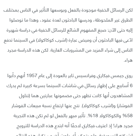
لكن الرسائل الخفية موجودة بالفعل وبوسعها التأثير في الناس بمختلف
الطرق غير الملحوظة، ودرسها الباحثون لعدة عقود، وهذا ما توصلوا
إليه حتى الآن: صيغ المفهوم الشائع للرسائل الخفية في دراسة شهيرة
ادّعى فيها الباحثون أن وميض عبارة (اشرب كوكاكولا) في السينما تدفع
الناس إلى شراء المزيد من المشروبات الغازية. لكن هذه الدراسة مجرد
هراء.
روى جيمس فيكاري وفرانسيس ثاير بالعودة إلى عام 1957 أنهم دأبوا
6 أسابيع على إظهار رسائل في شاشات السينما بسرعة كبيرة لم يدرك
المشاهدون أنها كانت تظهر حتى مضمونها عبارتين هما (تناول
الفوشار) و(اشرب كوكاكولا). نتج عنها ارتفاع نسبة مبيعات الفوشار
58% والكوكاكولا 18%. تأثير مبهر بالفعل لو لم تكن هذه التجربة
مجرد هراء! إذ اعترف فيكاري لاحقًا أنه ابتدع هذه الدراسة للترويج
لشركته التسويقية. ولم يتمكن أي باحث آخر من تكرار هذه النتائج.