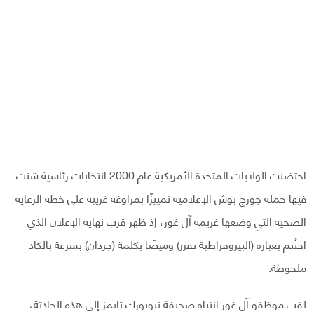
احتضنت الولايات المتحدة الأمريكية عام 2000 انتخابات رئاسية شنت
فيها حملة جورج بوش الإعلامية تمييزًا بمراوغة غريبة على خطة الرعاية
الصحية التي وضعها غريمه آل غور، إذ ظهر قرب نهاية الإعلان الذي
اختُتم بعبارة (البيروقراطية تقرر) وميضًا بكلمة (جرذان) بسرعة بالكاد
ملحوظة.
لفت موظفو آل غور انتباه صحيفة نيويورك تايمز إلى هذه الحادثة،