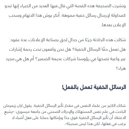
ونشرت الصحيفة هذه القصة التي قال فيها العديد من الخبراء إنها تبدو
كمحاولة لإرسال رسائل خفية مموهة. أنكر بوش هذا الاتهام وسحب
الإعلان بعدها.
شكلت هذه الحادثة جزءًا من جدال لحق بصناعة الإعلانات عدة عقود:
هل تعمل حقًا الرسائل الخفية؟ هل نحن واقعون تحت رحمة إشارات
غير واعية تضخها في رؤوسنا شركات عديمة الضمير؟ أم هل هي مجرد
هراء؟
الرسائل الخفية تعمل بالفعل!
شكك الكثير من علماء النفس في مقدار تأثير الرسائل الخفية. يقول ايان زيمرملن
الباحث في علم نفس المستهلك والإدراك الضمني من جامعة ميسوري: «يشيع
الاعتقاد أن تأثير الرسائل الخفية قوي جدًا وبإمكانها حملنا على فعل أشياء لا
نرغب في فعلها، لكن هذا ليس صحيحًا».