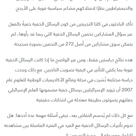
والديمقراطيين نظرًا لامتلاكهم مشاعر سياسية قوية على الأرجح.
تأكد الباحثون في كلتا التجربتين من كون الرسائل الخفية خفيةً بالفعل
عبر سؤال المشاركين تخمين الرسائل الخفية التي ربما قد رأوها، لم
يتمكن سوى مشاركَين من أصل 272 من التخمين بصورة صحيحة.
هذه نتائج دراستين فقط، ومن غير الواضح ما إذا كانت الرسائل الخفية
قوية بما يكفي للتأثير في كيفية تصويت الناخبين. مع ذلك وجدت
دراسة مختلفة نُشرت في مجلة وقائع الأكاديميات الوطنية للعلوم عام
2007 أن تزويد الإسرائيليين برسائل خفية مضمونها العلم الإسرائيلي
جعلتهم يصوتون بطريقة معتدلة في انتخابات حقيقية.
مع كل ذلك لم يُحسم النقاش بعد، تبقى أسئلة مهمة عدة أحدها: هل
تدوم تأثيرات الرسائل الخفية مع الفرد في الفترة الفاصلة بين مشاهدته
للتلفاز ووصوله إلى حجرة التصويت؟