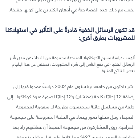
بقيت مع ذلك هذه القصة حيةً في أذهان الكثيرين على كونها حقيقة.
قد تكون الرسائل الخفية قادرةً على التأثير في استهلاكنا
للمشروبات بطرق أخرى:
ألهمت دراسة مسرح الكوكاكولا المبتدعة مجموعة من الأبحاث عن مدى تأثير
الرسائل الخفية في دفع الناس إلى شراء المشروبات، تمخض عن هذا الإلهام
بعض النتائج المثيرة.
نشر باحثون من جامعة برينستون عام 2002 دراسةً عمدوا فيها إلى
إضافة 12 إطارًا بكلمة (عطشان) و12 إطارًا لصورة عبوة كوكاكولا إلى
حلقة من مسلسل عائلة سيمبسون بطريقة لا شعورية لمجموعة
الضبط، وحل محلها صور بيضاء في الحلقة المعروضة على مجموعة
المراقبة. روى المشاركون من مجموعة الضبط أن عطشهم زاد بعد
مشاهدة العرض بنسبة 27% مما كانوا عليه قبل مشاهدته وفق