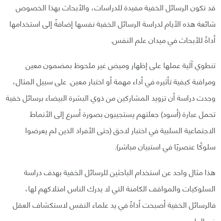
قد تكون الرسائل الخفية مفيدة للدراسات، والأبحاث بهذا الخصوص
شائعة هذه الأيام لدراسة الرسائل الخفية نفسها إضافةً إلى استخدامها
أداةً للأبحاث في ميدان علم النفس.
تنطوي آلية عملها على إظهار وميض غير ملحوظ بمضمون معين
ومراقبة كيفية تأثيره في أداء مهمة أو اختبار معين. على سبيل المثال،
وجدت دراسة أن تزويد المشاركين من ذوي البشرة البيضاء برسائل خفية
تحمل عبارة (أسود) جعلتهم يستجيبون بصورة أسرع إلى الأنماط
الاجتماعية السلبية في اختبار لاحق (حتى الأفراد الذين لم يعرضوا
سلوكًا عنصريًا في استبيان مباشر).
هذا مثال واحد عن استخدام الباحثين للرسائل الخفية بهدف دراسة
السلوكيات والمواقف الكامنة التي لا يدرك الناس امتلاكهم لها،
فالرسائل الخفية أصبحت أداةً في يد علماء النفس لاستكشاف العقل
غير الواعي.