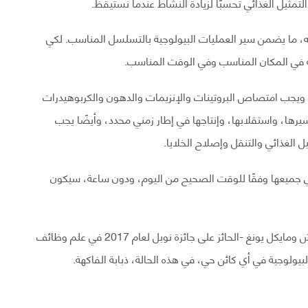
ة التمثيل الغذائي تحسبًا لزيادة النشاط عندما نستيقظ.
ه، ما يضمن سير العمليات البيولوجية بالتسلسل المناسب. لكي
بة في المكان المناسب وفي الوقت المناسب.
 ويجب امتصاص البروتينات والإنزيمات والدهون والكربوهيدرات
رها، واستقلابها، وإنتاجها في إطار زمني محدد، وأيضًا يجب
 الغذائي والتنقل وإصلاح الخلايا.
 جميعها وفقًا للوقت الصحيح من اليوم، ودون ساعة، سيكون
قدّم البحث الرائد الذي أجراه جيفري هول ومايكل روسباش ومايكل يونغ -الحائز على جائزة نوبل لعام 2017 في علم وظائف
يولوجية في أي كائن حي، في هذه الحالة، ذبابة الفاكهة.