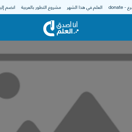
 - donate
العلم في هذا الشهر
مشروع التطور بالعربية
انضم إلين