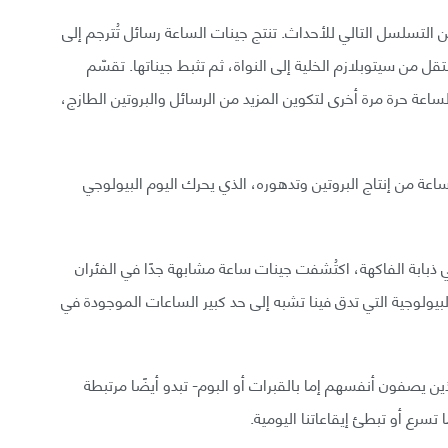
التسلسل التالي للأحداث. تنتج جينات الساعة رسائل تُترجم إلى
ل من سيتوبلازم الخلية إلى النواة، ثم تثبط جيناتها. تقسّم
عة حرة مرة أخرى لتكوين المزيد من الرسائل والبروتين الطازج،
لد حلقة التغذية الراجعة السلبية هذه إيقاعًا يقارب 24 ساعة من إنتاج البروتين وتدهوره، الذي يحرك اليوم البيولوجي
ي ذبابة الفاكهة، اكتُشفت جينات ساعة مشابهة جدًا في الفئران
لبيولوجية التي تدق فينا تشبه إلى حد كبير الساعات الموجودة في
ين يصفون أنفسهم إما بالقبرات أو البوم- تبدو أيضًا مرتبطة
سرع أو تبطئ إيقاعاتنا اليومية.