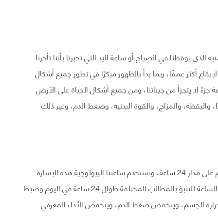
به الذي يوقظنا في الصباح أو ساعة اليد التي تخبرنا بأننا تأخرنا
قاع أكثر عمقًا، ربما بدأ بالظهور مبكرًا في تطور جميع أشكال
 التعليمات لساعة بيولوجية تحدد مرور نحو 24 ساعة جزءٌ لا يتجزأ من جيناتنا، ومن جميع أشكال الحياة على الأرض
ا، واليقظة، والمزاج، والقوة البدنية، وضغط الدم، وغير ذلك
في ظل الظروف العادية، نشهد نمطًا من الضوء والظلام على مدار 24 ساعة، وتستخدم ساعتنا البيولوجية هذه الإشارة
لمواءمة الوقت البيولوجي مع النهار والليل، ثم تُستخدم الساعة للتنبؤ بالمطالب المختلفة طوال 24 ساعة في اليوم وضبط
رارة الجسم، وينخفض ضغط الدم، وينخفض الأداء المعرفي