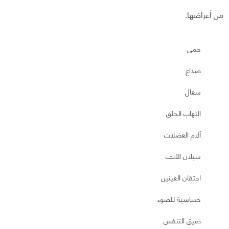
من أعراضها:
حمى
صداع
سعال
التهاب الحلق
آلام العضلات
سيلان الأنف
احتقان العينين
حساسية للضوء
ضيق التنفس