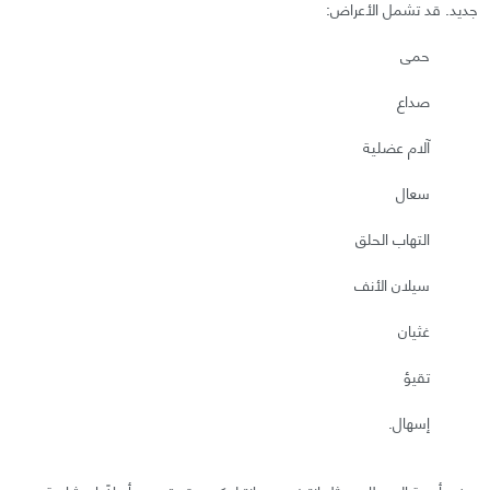
جديد. قد تشمل الأعراض:
حمى
صداع
آلام عضلية
سعال
التهاب الحلق
سيلان الأنف
غثيان
تقيؤ
إسهال.