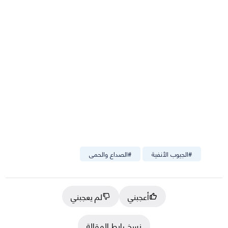
#
الجيوب الأنفية
#
الصداع والحمى
أعجبني
لم يعجبني
نسخ رابط المقالة