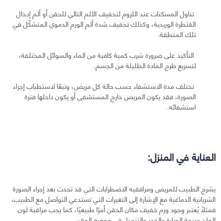
تناول المسكنات عند اللزوم لتخفيف الألم التالي للحقن أو ألم إدخال
القثطرة الوريدية، وكذلك تخفيف شدة ألم الورم الدموي المتشكّل في
تلك المنطقة.
التأكيد على ضرورة شرب كمية كافية من الماء والسوائل المختلفة،
لتسريع طرح المادة الظليلة من الجسم.
تختلف مدة الاستشفاء حسب حالة كل مريض، وتبعًا لاستطباب إجراء
الصورة، فقد يكون المريض خارج المستشفى أو يكون داخلها فترة
استشفائه.
العناية في المنزل:
يشرح الطبيب للمريض ومرافقيه الاضطرابات التي قد تحدث بعد إجراء الصورة
الشريانية الدماغية مع الإشارة إلى التغيرات التي تستدعي التواصل مع الطبيب،
فمثلًا يُعتبر وجود ورم خفيف مكان الحقن أمرًا طبيعيًا، كما يجب مراقبة لون
الجلد ودرجة الحرارة والخدر والتنميل في موضع الحقن.