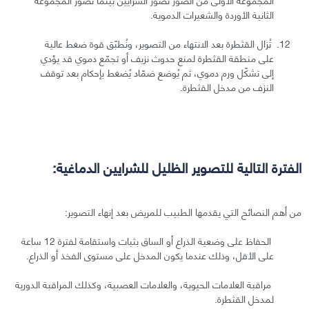
الثانية الأوردة والشعيرات الدموية.
تُزال القثطرة بعد الانتهاء من التصوير، ونُطبّق قوة ضغط عالية
على منطقة القثطرة لمنع حدوث نزيف أو تجمّع دموي قد يؤدي
إلى تشكّل ورم دموي، ثم يُوضع ضمّاد يُضغط بإحكام بعد توقف
النزف من مدخل القثطرة.
الفترة التالية للتصوير الظليل للشرايين الدماغية:
من أهم النصائح التي يقدمها الطبيب للمريض بعد إنهاء التصوير:
الحفاظ على وضعية الذراع أو الساق بثبات واستقامة لفترة 12 ساعة
على الأقل، وذلك عندما يكون المدخل على مستوى الفخذ أو الذراع.
مراقبة العلامات الحيوية، والعلامات العصبية، وكذلك المراقبة الدورية
لمدخل القثطرة.