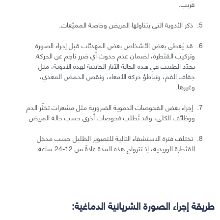
قريب.
ذكر الأدوية التي يتناولها المريض وخاصة المميّعات.
قد يُعطى بعض الأشخاص بعض المهدئات قبل إجراء الصورة
وتركيب القثطرة، لضمان عدم حدوث أي ضرر ناجم عن الحركة.
يحدّد الطبيب في هذه الحالة الآثار الجانبية لهذه الأدوية، مثل
جفاف الفم، وتباطؤ حركة الأمعاء، ونقص الحمض المعدي،
وغيرها.
إجراء بعض الفحوصات الدموية الضرورية مثل مشعرات تخثّر الدم
ووظائف الكلى، وقد تُطلب فحوصات أخرى حسب حالة المريض.
تختلف فترة الاستشفاء التالية للتصوير الظليل حسب مدخل
القثطرة الوريدية، إذ تترواح هذه المدة عادةً من 12-24 ساعة.
طريقة إجراء الصورة الشريانية الدماغية: