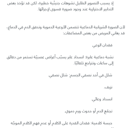
إذ يسبب التصوير الظليل تشوهات جنينّية خطيرة، لكن قد تؤخذ بعض
التدابير الاحترازية عند وجود ضرورة قسوى لإجرائها.
لأن الصورة الشريانية الدماغية تتضمن الأوعية الدموية وتدفق الدم في الدماغ،
قد يعاني المريض من بعض المضاعفات:
فقدان الوعي
نشبة دماغية عابرة: انسداد عابر يسبّب أعراض عصبيّة تستمر من دقائق
إلى ساعات وتتراجع تلقائيًا.
شلل في أحد نصفي الجسم: شلل نصفي.
نزيف.
انسداد وعائي.
تجمّع الدم أو حدوث ورم دموي.
حبسة كلامية: فقدان القدرة على الكلام أو عدم فهم الكلام الموجّه