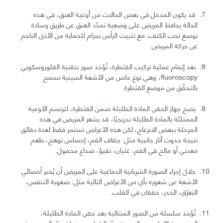
قد يكون المدخل في بعض الحالات من أوعية العنق، في هذه
الحالة يحافظ المريض على وضعية تمدّد العنق عن طريق وسادة
توضع تحت الكتف، مع تثبيت الرأس بحزام للحماية من الأذى الناجم
عن حركة المريض.
بعد إتمام عملية تركيب القثطرة، تُؤخذ صور بتقنية الفلوروسكوبي
fluoroscopy، وهي نوع خاص من الأشعة السينية تسمح
بالتحقّق من موضع القثطرة.
يضخ جهاز الحقن المادة الظليلة ضمن القثطرة، لترتسم الأوعية
الممتلئة بالمادة الظليلة تدريجيًا، قد يشعر المريض في هذه
المرحلة ببعض الانزعاج، لكن هذه الأعراض تستمر فقط لعدة دقائق
نتيجة حدوث آثار جانبية مثل: جفاف الفم، إحساس توهج، طعم
معدني أو مالح في الفم، غثيان، تقيؤ، صداع محمول.
خلال إجراء الصورة الشريانية الدماغية على المريض أن يُخبر أخصائي
الأشعة عن شعوره بأي من الأعراض التالية مثل: صعوبة التنفس،
التعرّق، الخدر، خفقان في القلب.
تُؤخذ سلسلة من الصور المتتالية بعد حقن المادة الظليلة،
المجموعة الأولى من الصور تصوّر الشرايين بينما تصوّر المجموعة