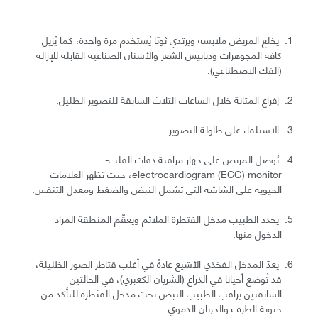
يخلع المريض ملابسه ويرتدي ثوبًا يُستخدم مرة واحدة، كما يُزيل
كافة المجوهرات ودبابيس الشعر والأسنان الصناعية القابلة للإزالة
(الفك الاصطناعي).
إفراغ المثانة خلال الساعات الثلاث السابقة للتصوير الظليل.
الاستلقاء على طاولة التصوير.
يُوصل المريض على جهاز مراقبة دقات القلب-
electrocardiogram (ECG) monitor، حيث تظهر العلامات
الحيوية على الشاشة التي تشمل النبض والضغط ومعدل التنفس.
يحدد الطبيب مدخل القثطرة الملائم ويعقّم المنطقة المراد
الدخول منها.
يعدّ المدخل الفخذي الأشيع عادةً في أغلب قثاطر الصور الظليلة،
قد تُوضع أحيانا في الذراع (الشريان الكعبري)، في الحالتين
السابقتين يراقب الطبيب النبض تحت مدخل القثطرة للتأكد من
حيوية الطرف والجريان الدموي.