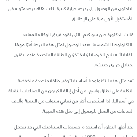
الباحثون من الوصول إلى درجة حرارة كبيرة بلغت 803 درجة مئوية في
المُستقبِل لأول مرة على الإطلاق.
قالت الدكتورة جين سو كيم، التي تقود فريق الوكالة المعنية
بالتكنولوجيا الشمسية: «يعد الوصول لمثل هذه الدرجة أمرًا مهمًا
للغاية لأنه يتيح الفرصة لزيادة تخزين الطاقة المتجددة عندما يقترن
بمبادل حراري حديث».
تعد مثل هذه التكنولوجيا أساسيةً لتوفير طاقة متجددة منخفضة
التكلفة على نطاق واسع، من أجل إزالة الكربون من الصناعات الثقيلة
في أستراليا. لذا استُثمرت أكثر من ثماني سنوات من التنمية وآلاف
الساعات من العمل للوصول إلى مثل هذه النتيجة.
لقد أظهر التطور أن استخدام جسيمات السيراميك التي قد تتحمل
درجات حرارة تزيد عن 1000 درجة مئوية، من شأنه تحسين تقنية