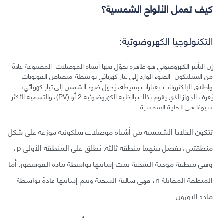
كيف تعمل الألواح الشمسية؟
التكنولوجيا الكهروضوئية:
إن التأثير الكهروضوئي هو ظاهرة تحوّل فيها أشباه الموصلات -المصنوعة عادةً
من السيليكون- الضوء الوارد إلى تيار كهربائي بواسطة امتصاص الفوتونات
وإطلاق الإلكترونات. بعبارات بسيطة، يُحول ضوء الشمس إلى تيار كهربائي،
يُعرف الجهاز الذي يقوم بذلك بالخلية الكهروضوئية 2 أو (PV)، والتسمية الأكثر
شيوعًا هي الخلية الشمسية.
تتكون الخلايا الشمسية من أشباه موصلات سلكونية موزعة على شكل
منطقتين، يفصل بينهما منطقة ثالثة. يُطلق على المنطقة الأولى p،
وهي منطقة موجبة الشحنة تمت إشابتها بواسطة مادة الفوسفور. أما
المنطقة المقابلة n، فهي سالبة الشحنة وتتم إشابتها عادةً بواسطة
مادة البورون.