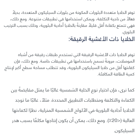
توفر الخلايا متعددة البلورات المكونة من بلورات السيليكون المتعددة، بديلًا
فعالًا من ناحية التكلفة، ويمكن استخدامها في تطبيقات متنوعة. ومع ذلك،
فهي تتمتع بكفاءة أقل قليلًا مقارنةً بالخلايا أحادية البلورية، وذلك بسبب الترتيب
البلوري.
الخلايا ذات الأغشية الرقيقة:
توفر الخلايا ذات الأغشية الرقيقة التي تستخدم طبقات رقيقة من أشباه
الموصلات، مرونةً تسمح باستخدامها في تطبيقات خاصة. ومع ذلك، فإن
كفاءتها أقل من خلايا السيليكون البلورية، وقد تتطلب مساحة سطح أكبر لإنتاج
كمية الطاقة المكافئة.
كما نرى، فإن اختيار نوع الخلية الشمسية غالبًا ما يمثل مقايضةً بين
الكفاءة والتكلفة ومتطلبات التطبيق المحددة. مثلًا، غالبًا ما توجد
الخلايا أحادية البلورية في الألواح الشمسية المنزلية، نظرًا لكفاءتها
العالية (<20٪). ومع ذلك، يمكن أن يكون إنتاجها مكلفًا بسبب هدر
السيليكون.