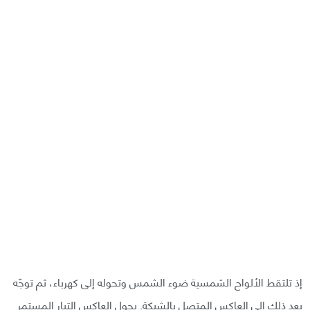
إذ تلتقط الألواح الشمسية ضوء الشمس وتحوله إلى كهرباء، ثم توجّه
بعد ذلك إلى العاكس المتصل بالشبكة. يحول العاكس التيار المستمر