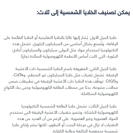
يمكن تصنيف الخلايا الشمسية إلى ثلاث:
خلايا الجيل الأول: يُشار إليها غالبًا بالخلايا التقليدية أو الخلايا القائمة على
الرقاقة، وتُصنع بشكل أساسي من السيليكون البلوري. تشمل هذه
التكنولوجيا استخدام مواد مثل البولي سيليكون والسيليكون أحادي
البلورة، التي كانت أساس الأنظمة الكهروضوئية السائدة تجاريًا.
خلايا الجيل الثاني: المعروفة باسم الخلايا الشمسية ذات الأغشية
الرقيقة. تشمل تقنيات مثل خلايا السيليكون غير المنظم، وCdTe،
وCIGS. توظَّف هذه الخلايا ذات الأغشية الرقيقة في تطبيقات ضمن
مجالات متنوعة، بدءًا من محطات الطاقة الكهروضوئية وحتى بناء الألواح
الكهروضوئية المتكاملة.
خلايا الجيل الثالث: تشمل خلايا الطاقة الشمسية التكنولوجيا
الكهروضوئية الناشئة، وتتميز بتقنيات الأغشية الرقيقة التي تستخدم
المواد العضوية وغير العضوية. على الرغم من أن العديد من هذه
التقنيات لا تزال في مرحلة البحث أو التطوير، لكنها تبشر بإنتاج خلايا
شمسية منخفضة التكلفة وعالية الكفاءة.