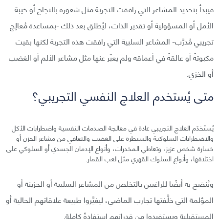
فيبدأ بتحديد المشاعر التي رافقت التجربة مثل شعوره بالنجاح أو خيبة
الأمل أو المسؤولية أو تقدير الذات، ليُطلق بعد ذلك -بمساعدة مُعالِج
تجريبي مُدرَّب- المشاعر السلبية التي رافقت هذه التجربة لكنها بقيت
مكبوتةً أو عالقةً في أعماقه ولم يعبِّر عنها مثل مشاعر الألم أو الغضب
أو الخزي.
متى يُستخدم العلاج النفسي التجريبي؟
يُستَخدَم العلاج التجريبي عادة في معالجة الصدمات النفسية واضطرابات الأكل
والاضطرابات السلوكية والسيطرة على الغضب والتعافي من مشاعر الحزن أو
خسارة شخص عزيز، وتعاطي المخدرات، وأنواع الإدمان الجسدي أو السلوكي على
اختلافها، وأنواع السلوك القهري مثل لعب القمار.
ويُنصَح به أيضًا للراغبين بالتخلص من المشاعر السلبية أو الحزينة أو
المؤلمة التي خلَّفتها تجارب الماضي، ليغيَّروا طبيعة علاقاتهم الحالية أو
المستقبلية ويستفيدوا من قدراتهم استفادةً كاملة.