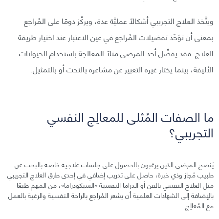
ويتَّخذ العلاج التجريبي أشكالًا عمليَّة عدة، ويركَّز دومًا على المُراجع
بمعنى أن تؤخَذ تفضيلات المُراجع في عين الاعتبار عند اختيار طريقة
العلاج. فقد يفضِّل أحد المرضى مثلًا المعالجة باستخدام الحيوانات
الأليفة، بينما يختار غيره التعبير عن مشاعره بالنحت أو بالتمثيل.
ما الصفات المُثلى للمعالِج النفسي
التجريبي؟
يُنصَح المرضى الذين يرغبون بالحصول على جلسات علاجية خاصة بالبحث عن
طبيب مُجاز وذي خبرة، حاصل على تدريب إضافي في إحدى طرق العلاج التجريبي
مثل العلاج النفسي بالفن أو الدراما النفسية «السيكودراما»، من المهم طبعًا
بالإضافة إلى الشهادات العلمية أن يشعر المُراجع بالراحة النفسية والرغبة بالعمل
مع المُعالِج.