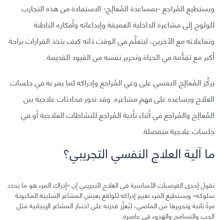
ويستطيع المُراجع -بمساعدة المُعالِج- الاستفادة من هذه التجارب
للولوج إلى مشاعره الداخلية العميقة وإبداعاته وأفكاره الباطنة
وتفاعلاته مع الآخرين، ليتعلَّم في الوقت ذاته كيف يتخذ القرارات براحة
أكبر مع تقدُّمه في الحياة وتحرير نفسه من القيود القديمة.
يركِّز المُعالِج النفسي على وعي المُراجع وإدراكه لما يمر به في جلسات
العلاج ويساعده على فهم مشاعره. وقد تدور محادثات علاجية بين
المُعالِج والمُراجع في أثناء تأدية المُراجع للنشاطات العلاجية أو في
جلسات علاجية منفصلة.
ما آلية العلاج النفسي التجريبي؟
تقول إحدى الفرضيات الأساسية في العلاج التجريبي إن «إدراك المرء هو ما يحدد
سلوكه» ويستطيع المرء تغيير إدراكه للواقع بعيش المشاعر السلبية المكبوتة
مرةً ثانية وتحريرها من الماضي، ليُعزِّز قدرته على اختبار المشاعر الإيجابية مثل
الحب والتسامح والهدوء في حاضره.