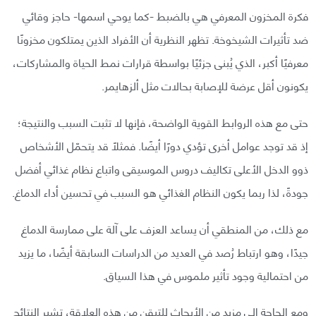
فكرة المخزون المعرفي هي بالضبط -كما يوحي اسمها- حاجز وقائي
ضد تأثيرات الشيخوخة. تظهر النظرية أن الأفراد الذين يمتلكون مخزونًا
معرفيًا أكبر، الذي يُبنى جزئيًا بواسطة قرارات نمط الحياة والمشاركات،
يكونون أقل عرضة للإصابة بحالات مثل ألزهايمر.
حتى مع هذه الروابط القوية الواضحة، فإنها لا تثبت السبب والنتيجة؛
إذ قد توجد عوامل أخرى تؤدي دورًا أيضًا. فمثلًا قد يتحمّل الأشخاص
ذوو الدخل الأعلى تكاليف دروس الموسيقى واتباع نظام غذائي أفضل
جودةً، لذا ربما يكون النظام الغذائي هو السبب في تحسين أداء الدماغ.
مع ذلك، من المنطقي أن يساعد العزف على آلة على ممارسة الدماغ
جيدًا، وهو ارتباط رُصد في العديد من الدراسات السابقة أيضًا، ما يزيد
من احتمالية وجود تأثير ملموس في هذا السياق.
ومع الحاجة إلى مزيد من الأبحاث للتيقن من هذه العلاقة، تشير النتائج