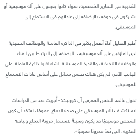
المُدرجة في التقارير الشخصية، سواء كانوا يعزفون على آلة موسيقية أو
يشاركون في جوقة، بالإضافة إلى عاداتهم في الاستماع إلى
الموسيقى.
أظهر التحليل أداءً أفضل بكثير في الذاكرة العاملة والوظائف التنفيذية
لدى العازفين على آلة موسيقية، بالإضافة إلى الارتباط بين الغناء
والوظيفة التنفيذية، والقدرة الموسيقية الشاملة والذاكرة العاملة. على
الجانب الآخر، لم يكن هناك تحسن مماثل على أساس عادات الاستماع
للموسيقى.
تقول عالمة النفس المعرفي آن كوربيت: «أُجريت عدد من الدراسات
لاستكشاف تأثير الموسيقى على صحة الدماغ. عمومًا، نعتقد أن كون
الشخص موسيقيًا قد يكون وسيلةً لاستثمار مرونة الدماغ ولياقته
الفكرية، التي تُعدّ مخزونًا معرفيًا».