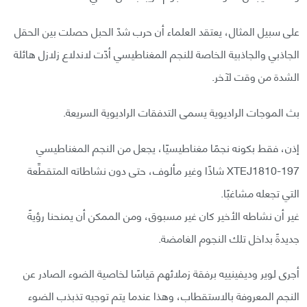
على سبيل المثال، يعتقد العلماء أن حرب شدّ الحبل حصلت بين الحقل
الجاذبي والجاذبية الخاصة للنجم المغناطيسي أدّت لاندلاع زلازل هائلة
الشدة من وقت لآخر.
بث الموجات الراديوية يسمى التدفقات الراديوية السريعة.
إذن، فقط بكونه نجمًا مغناطيسيّا، يجعل من النجم المغناطيسي
XTEJ1810-197 شاذًا وغير مألوف، حتى دون نشاطاته المتقطِّعة
التي تجعله مشاغبًا.
غير أن نشاطه الأخير كان غير مسبوق، ومن الممكن أن يمنحنا رؤيةً
جديدةً بداخل تلك النجوم الغامضة.
أجرى لوير وديفينييه برفقة زملائهم قياسًا لخاصية الضوء الصادر عن
النجم المعروفة بالاستقطاب، وهذا عندما يتم توجيه تذبذب الضوء