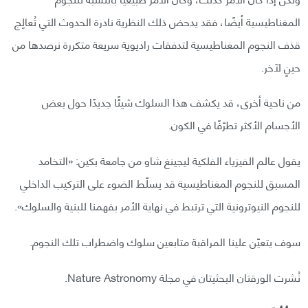
المغناطيسية أيضًا، فقد يدحض ذلك النظرية نادرة الحدوث التي تُعالِج
قذف النجوم المغناطيسية لتدفقات راديوية سريعة متكررة نرصدها من
حينٍ لآخر.
من ناحية أخرى، قد يكشف هذا السلوك شيئًا جديدًا حول بعض
الأجسام الأكثر تطرّفًا في الكون.
يقول عالم الفيزياء الفلكية ليجينغ شاو من جامعة بكين: «التخامد
المسبق للنجوم المغناطيسية قد يسلّط الضوء على التركيب الداخلي
للنجوم النيوترونية التي ترتبط في نهاية الأمر بفهمنا للبنية والسلوك».
سوف يتعيّن علينا المراقبة متابعين سلوك واضطراب تلك النجوم.
نُشرت الورقتان البحثيتان في مجلة Nature Astronomy.