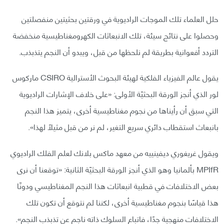
حلل العلماء تلك الموجات الراديوية في ورقتين بحثيتين منفصلتين
وحصلوا على نتائج سيئة، تلك الانبعاثات الكهرومغناطيسية منخفضة
التردد أفعوانية بطريقة لم نلحظها من قبل، ويبدو أن النجم يتذبذب.
يقول عالم الفيزياء الفلكية لهيئة البحوث الأسترالية CSIRO ماركوس
لور الذي أنجز الورقة البحثيّة الأولى: «على خلاف الإشارات الراديوية
التي سبق أن رأيناها من نجوم مغناطيسية أخرى، يتميز هذا النجم
بانبعاث استقطاب دائري سريع التغير، لم نر من قبل مثيلًا لهذا».
ويقول غريغوري ديفينييه من معهد ماكس بلانك لعلم الفلك الراديوي
MPIfR بألمانيا وهو الذي أنجز الورقة البحثيّة الثانية: «توقعنا أن نرى
بعض الاختلافات في قطبية انبعاثات هذا النجم المغناطيسي ودونّا
هذا قياسًا بنجوم مغناطيسية أخرى، لكننا لم نتوقع أن تكون تلك
الاختلافات منهجية جدًا، فاتباع السلوك ذاته ناجم عن تذبذب النجم».