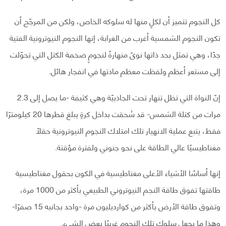
كل النجوم تتميز أن لكلٍ منها له سلوكه الخاص، ولكن من المرجّح أن
تكون النجوم الشمسية أغرب من الغرابة، إنها النجوم النيوترونية الفتية
جدًا، وهي تمثل بحد ذاتها نوىً منهارةً لنجومٍ ضخمة الكتل التي تحوّلت
إلى مستعر أعظم ولفظت معظم مادتها في انفجار هائل.
إنّ النواة التي تظل تنهار تحت الجاذبيّة وهي كثيفة -ما يصل إلى 2.3
مرات من كتلة الشمس- قد سُحقت بداخل كرةٍ يبلغ قطرها 20 كيلومترًا
فقط، يتبع عملية الانهيار تلك امتلاك النجوم النيوترونية حقلًا
مغناطيسيًا عالي الطاقة على نحو جنوني ولفترة مؤقتة.
إنها أساسًا الأشياء الأعلى مغناطيسية في الكون بحقول مغناطيسية
طاقتها تفوق طاقة النجم النيوتروني الطبيعي بأكثر من 1000 مرة،
وتفوق طاقة الأرض بأكثر من كوارديليون مرة -واحد بجانبه 15 صفرًا-
وهذا ما يجعل سلوك تلك النجوم غريبًا بعض الشيء.