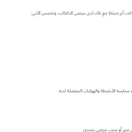
انت أم خبيثة) مع تلك لدى مرضى الاكتئاب، وتتضمن الآتي:
ناء ممارسة الأنشطة والهوايات المفضلة لديه
ن مبرر أو سبب مَرضي جسدي