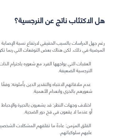
هل الاكتئاب ناتج عن النرجسية؟
رغم جهل الدراسات بالسبب الحقيقي لارتفاع نسبة الإصابة ب
المرضية في ذلك. لكن هناك بعض التوقعات التي ربما تكون
العقبات التي يواجهها الفرد مع شعوره باحترام الذا
النرجسية الضعيفة.
عدم ملاقاتهم الانتباه والتقدير الذين يأملونه: وفقً
شعورهم بالخزي وانعدام الأهمية.
اختلاف وجهات النظر: قد يشعرون بالحيرة والإحباط ع
أو عندما لا يقعون في فخ دور الضحية.
القلق المزمن: عادةً ما تقلقهم المشكلات الشخصية (
عليهم سلوكياتهم.