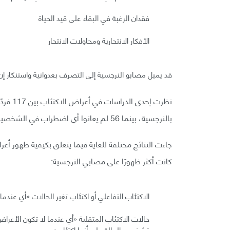
فقدان الرغبة في البقاء على قيد الحياة
الأفكار الانتحارية ومحاولات الانتحار
قد يميل مصابو النرجسية إلى التصرف بعدوانية واستنكار إن ل
بالنرجسية، بينما 56 لم يعانوا أي اضطراب في الشخصية.
جاءت النتائج مختلفة للغاية فيما يتعلق بكيفية ظهور أعر
كانت أكثر ظهورًا على مصابي النرجسية:
الاكتئاب التفاعلي أو اكتئاب تغير الحالات «أي عندم
حالات الاكتئاب المتقلبة «أي عندما لا تكون الأعر
بتشخيص الحالة على أنها اكتئاب»