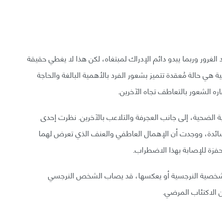
غرور وربما يبدو دائم الإدراك لمبتغاه، لكن هذا لا يغطي حقيقة
هي حالة مُعقدة تتميز بشعور الفرد بالأهمية البالغة والحاجة
ره الشعور بالتعاطف تجاه الآخرين.
 الضحية، إلى جانب العجرفة والتلاعب بالآخرين. نظرت إحدى
لسائدة، ووجدت أن الإهمال العاطفي والعنف الذي تعرض لهما
محفزة للإصابة بهذا الاضطراب.
 الشخصية النرجسية أو يعكسها، قد يصاب الشخص النرجسي
ن الاكتئاب المرضي.