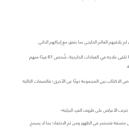
م يلاقيهم العالم الخارجي بما يتفق مع إدراكهم الذاتي.
نظرت إحدى الدراسات في أعراض الاكتئاب بين 117 فردًا تلقى علاجه في العيادات الخارجية، شُخص 61 فردًا منهم
اض الاكتئاب بين المجموعة دونًا عن الأخرى؛ فالصفات التالية
ا تترتب الأعراض على ظروف الفرد البيئية»
اض متسقة فتستمر في الظهور ومن ثم الاختفاء؛ بما لا يسمح