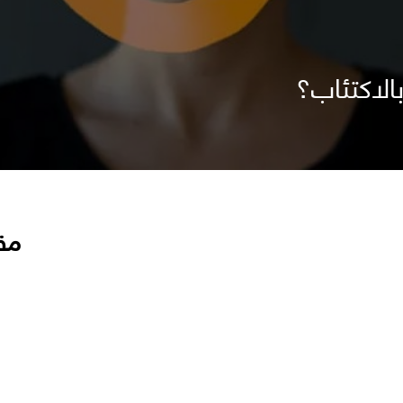
لاكتئاب؟
مق