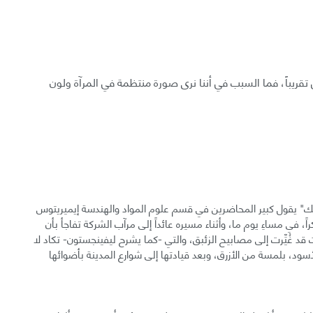
تقريباً، فما السبب في أننا نرى صورة منتظمة في المرآة ولون
يك" يقول كبير المحاضرين في قسم علوم المواد والهندسة إيميريتوس
جستون (Emeritus James Livingston) متذكراً، في مساءِ يوم ما، وأثناء مسيره عائداً إلى مرآب الشركة تفاجأ بأن
نت قد غُيِّرت إلى مصابيح الزئبق، والتي -كما يشرح ليفينجستون- تكاد لا
سود، بلمسة من الأزرق، وبعد قيادتها إلى شوارع المدينة بأضوائها