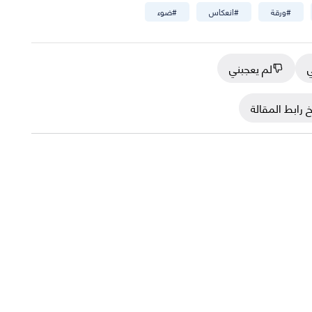
#
ورقة
#
انعكاس
#
ضوء
ي
لم يعجبني
 رابط المقالة