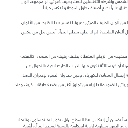
 كالشمس وأشرطة التنغستين تبعث بطيف ضوئي، أو مجموعة ألوان،
خترق عابراً بضع أضعاف طول الموجة و يُعكس جزئياً.
من ألوان الطيف المرئي؛ عيوننا تفسر هذا الخليط من الألوان
 كل ألوان الطيف؟ لم لا يظهر سطح المرآة أبيض بدل من عكس
هي صفيحة من الزجاج المغطاة بطبقة رقيقة من المعدن، كالفضة
 أو كريستاليَّة تكون فيها الذرات الخارجية حرة بالتجوال عبر
إيصال المعادن للكهرباء، وحين محاولة الضوء لإختراق المعدن
هربائي للضوء مانعاً إياه من تجاوز أكثر من بضعة طبقات ذرية، وعند
لساً يضمن أن إنعكاس هذا السطح براق، يقول ليفينجستون، ونتيجة
 ورود الضوء مساوية لزاوية إنعكاسه بالنسبة لسطح المرآة، أشعة