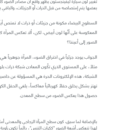
تغيير لون سيارة ليفينجستون يظهر واقع أن مصادر الضوء
بعضها يتم إمتصاصه من قبل الذرات أو الجزيئات، والباقي ي
السطوح البيضاء مكونة من جزيئات أو ذرات لا تمتص أياً 
المعكوسة على أنَّها لون أبيض، لكن، ألا تعكس المرآة
الصور إلى أعيننا؟
الجواب يوجد جزئياً في اختراق الضوء، المرآة جوهرياً 
مثلاً، على المستوى الذري تكِّون المعادن شبكة ذرات بلورية
الشبكة، هذه الإلكترونات الحرة هي المسؤولة عن خاصية 
تهتز بشكل يخلق حقلاً كهربائياً معاكساً، يلغي الحقل الك
حصول هذا يعكس الضوء من سطح المعدن.
بالإضافة لما سبق، كون سطح المرآة الزجاجي والمعدني أم
لهذا تنعكس أشعة الضوء "ككرات التنس"، دائماً تكون زاوية