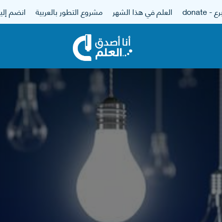
 - donate
العلم في هذا الشهر
مشروع التطور بالعربية
انضم إلين